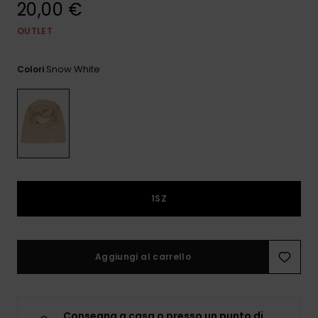
20,00 €
e accedi al
nostro
modulo di
OUTLET
contatto.
Snow White
Colori
Consulta
le FAQ
1SZ
Aggiungi al carrello
Consegna a casa o presso un punto di