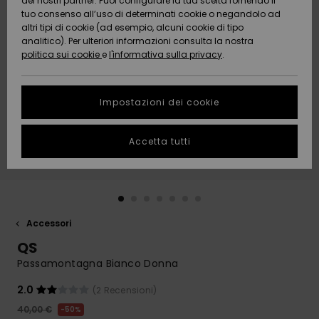
dei nostri partner. Puoi configurare la tua scelta fornendo il
Da
tuo consenso all’uso di determinati cookie o negandolo ad
Snow
Neve
AIUTO &
Scoprire
Protezione
altri tipi di cookie (ad esempio, alcuni cookie di tipo
CONTATTI
dei dati
analitico). Per ulteriori informazioni consulta la nostra
politica sui cookie
e
l'informativa sulla privacy
.
Nuovi
Nuovi
Comunità
SOSTENIBILITA
Guida alle
arrivi
arrivi
taglie
Impostazioni dei cookie
NEGOZI
Da
Da
Avvia una
Accetta tutti
Scoprire
Scoprire
QUIKSILVER
conversazione
APP
per ottenere
la risposta
più rapida
WISHLIST
alla tua
domanda.
Accessori
Avvia una
QS
conversazione
Passamontagna Bianco Donna
Trova le
risposte alle
2.0
(2 Recensioni)
domande
40,00 €
50%
più frequenti