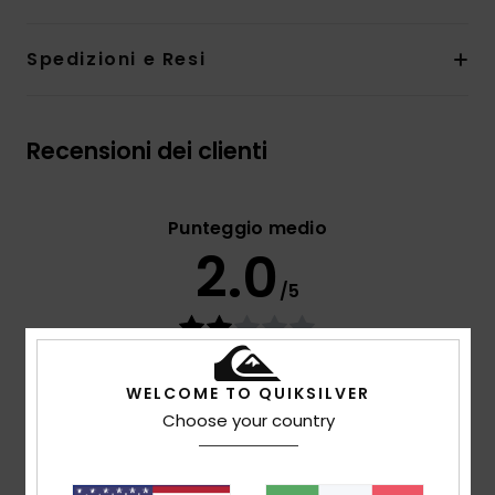
Spedizioni e Resi
Recensioni dei clienti
Punteggio medio
2.0
/5
basato su
2 recensioni verificate
dal gennaio 2026
Il 0% dei nostri clienti consiglia questo prodotto
WELCOME TO QUIKSILVER
Choose your country
Comfort
1.5