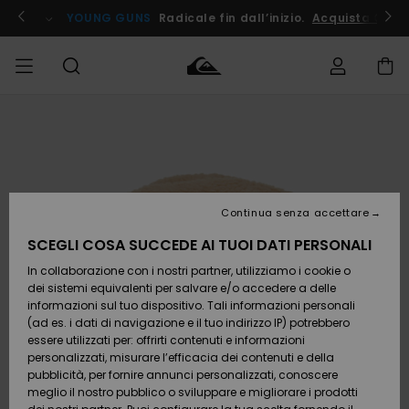
Salta
alle
ito !
YOUNG GUNS
Radicale fin dall’inizio.
Acquista Ora
informazioni
sul
prodotto
Accedi al tuo
UOMO
Abbigliamento
Abbigliamento
Shop
Surf Shop
Snow
Outlet
ordine
Uomo
Shop
Uomo
Uomo
BAMBINO
Spedizione
Accessori
Accessori
Nuovi
arrivi
Surf Shop
Outlet
Continua senza accettare
DONNA
Bambino
Snow
Bambino
Resi
Shop
SCEGLI COSA SUCCEDE AI TUOI DATI PERSONALI
Calzature
Calzature
Bambino
In collaborazione con i nostri partner, utilizziamo i cookie o
e
e
Da
SURF
Pagamento
infradito
infradito
Scoprire
Highlights
Outlet
dei sistemi equivalenti per salvare e/o accedere a delle
Donna
informazioni sul tuo dispositivo. Tali informazioni personali
SNOW
Snow
(ad es. i dati di navigazione e il tuo indirizzo IP) potrebbero
Buono regalo
Shop
essere utilizzati per: offrirti contenuti e informazioni
Surf /
Surf /
Snow
Comunità
Donna
personalizzati, misurare l’efficacia dei contenuti e della
Acqua
Acqua
OUTLET
pubblicità, per fornire annunci personalizzati, conoscere
Quiksilver
meglio il nostro pubblico o sviluppare e migliorare i prodotti
Freedom