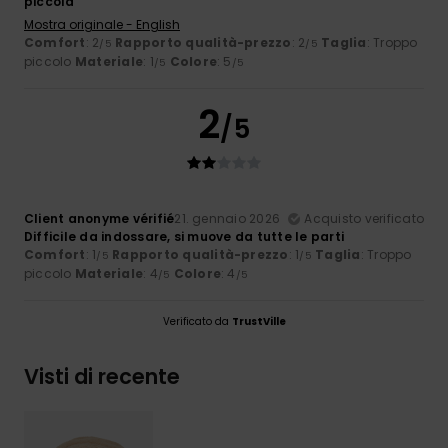
piccola
Mostra originale - English
Comfort
: 2
Rapporto qualità-prezzo
: 2
Taglia
: Troppo
/5
/5
piccolo
Materiale
: 1
Colore
: 5
/5
/5
2
/5
Client anonyme vérifié
21. gennaio 2026
Acquisto verificato
Difficile da indossare, si muove da tutte le parti
Comfort
: 1
Rapporto qualità-prezzo
: 1
Taglia
: Troppo
/5
/5
piccolo
Materiale
: 4
Colore
: 4
/5
/5
Verificato da
TrustVille
Visti di recente