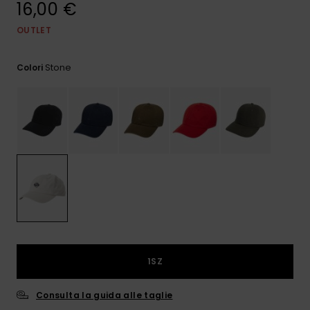
16,00 €
e accedi al
nostro
modulo di
OUTLET
contatto.
Stone
Colori
Consulta
le FAQ
1SZ
Consulta la guida alle taglie