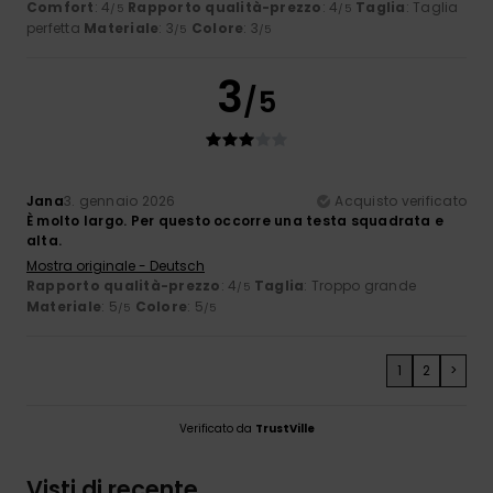
Comfort
: 4
Rapporto qualità-prezzo
: 4
Taglia
: Taglia
/5
/5
perfetta
Materiale
: 3
Colore
: 3
/5
/5
3
/5
Jana
3. gennaio 2026
Acquisto verificato
È molto largo. Per questo occorre una testa squadrata e
alta.
Mostra originale - Deutsch
Rapporto qualità-prezzo
: 4
Taglia
: Troppo grande
/5
Materiale
: 5
Colore
: 5
/5
/5
1
2
>
Verificato da
TrustVille
Visti di recente