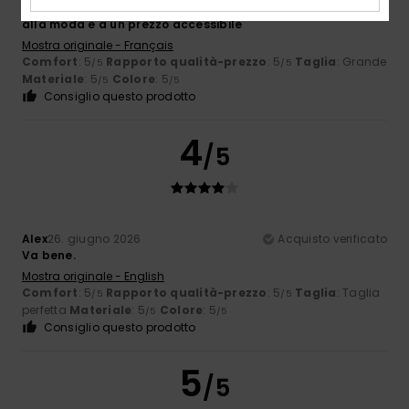
Aurelie
2. luglio 2026
Acquisto verificato
alla moda e a un prezzo accessibile
Mostra originale - Français
Comfort
: 5
Rapporto qualità-prezzo
: 5
Taglia
: Grande
/5
/5
Materiale
: 5
Colore
: 5
/5
/5
Consiglio questo prodotto
4
/5
Alex
26. giugno 2026
Acquisto verificato
Va bene.
Mostra originale - English
Comfort
: 5
Rapporto qualità-prezzo
: 5
Taglia
: Taglia
/5
/5
perfetta
Materiale
: 5
Colore
: 5
/5
/5
Consiglio questo prodotto
5
/5