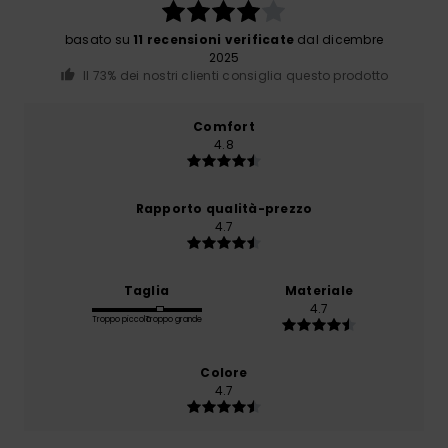
basato su
11 recensioni verificate
dal dicembre
2025
Il 73% dei nostri clienti consiglia questo prodotto
Comfort
4.8
Rapporto qualità-prezzo
4.7
Taglia
Materiale
4.7
Troppo piccolo
Troppo grande
Colore
4.7