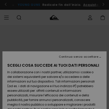
Salta
alle
ito !
YOUNG GUNS
Radicale fin dall’inizio.
Acquista Ora
informazioni
sul
prodotto
Accedi al tuo
UOMO
Abbigliamento
Abbigliamento
Shop
Surf Shop
Snow
Outlet
ordine
Uomo
Shop
Uomo
Uomo
BAMBINO
Spedizione
Accessori
Accessori
Nuovi
arrivi
Surf Shop
Outlet
Continua senza accettare
DONNA
Bambino
Snow
Bambino
Resi
Shop
SCEGLI COSA SUCCEDE AI TUOI DATI PERSONALI
Calzature
Calzature
Bambino
In collaborazione con i nostri partner, utilizziamo i cookie o
e
e
Da
SURF
Pagamento
infradito
infradito
Scoprire
Highlights
Outlet
dei sistemi equivalenti per salvare e/o accedere a delle
Donna
informazioni sul tuo dispositivo. Tali informazioni personali
SNOW
Snow
(ad es. i dati di navigazione e il tuo indirizzo IP) potrebbero
Buono regalo
Shop
essere utilizzati per: offrirti contenuti e informazioni
Surf /
Surf /
Snow
Comunità
Donna
personalizzati, misurare l’efficacia dei contenuti e della
Acqua
Acqua
OUTLET
pubblicità, per fornire annunci personalizzati, conoscere
Quiksilver
meglio il nostro pubblico o sviluppare e migliorare i prodotti
Freedom