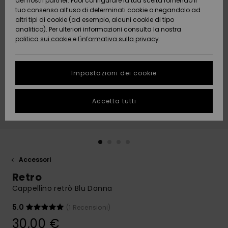
dei nostri partner. Puoi configurare la tua scelta fornendo il
Da
tuo consenso all’uso di determinati cookie o negandolo ad
Snow
Neve
AIUTO &
Scoprire
Protezione
altri tipi di cookie (ad esempio, alcuni cookie di tipo
CONTATTI
dei dati
analitico). Per ulteriori informazioni consulta la nostra
politica sui cookie
e
l'informativa sulla privacy
.
Nuovi
Nuovi
Comunità
SOSTENIBILITA
Guida alle
arrivi
arrivi
taglie
Impostazioni dei cookie
NEGOZI
Da
Da
Avvia una
Accetta tutti
Scoprire
Scoprire
QUIKSILVER
conversazione
APP
per ottenere
la risposta
più rapida
WISHLIST
alla tua
domanda.
Accessori
Avvia una
Retro
conversazione
Cappellino retrò Blu Donna
Trova le
risposte alle
5.0
(1 Recensioni)
domande
30,00 €
più frequenti