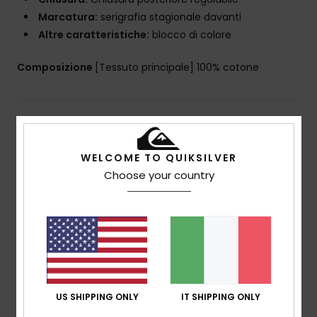
Marcatura:
serigrafia stagionale davanti
Altre caratteristiche:
blocco di colore
Composizione
[Tessuto principale] 100% cotone
Spedizioni e Resi
WELCOME TO QUIKSILVER
Choose your country
Recensioni dei clienti
Punteggio medio
5.0
/5
US SHIPPING ONLY
IT SHIPPING ONLY
basato su
1 recensioni verificate
dal aprile 2026