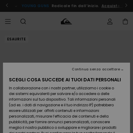
Salta
alle
ito !
YOUNG GUNS
Radicale fin dall’inizio.
Acquista Ora
informazioni
sul
prodotto
ESAURITE
Accedi al tuo
UOMO
Abbigliamento
Abbigliamento
Shop
Surf Shop
Snow
Outlet
ordine
Uomo
Shop
Uomo
Uomo
BAMBINO
Spedizione
Accessori
Accessori
Nuovi
arrivi
Surf Shop
Outlet
Continua senza accettare
DONNA
Bambino
Snow
Bambino
Resi
Shop
SCEGLI COSA SUCCEDE AI TUOI DATI PERSONALI
Calzature
Calzature
Bambino
In collaborazione con i nostri partner, utilizziamo i cookie o
e
e
Da
SURF
Pagamento
infradito
infradito
Scoprire
Highlights
Outlet
dei sistemi equivalenti per salvare e/o accedere a delle
Donna
informazioni sul tuo dispositivo. Tali informazioni personali
SNOW
Snow
(ad es. i dati di navigazione e il tuo indirizzo IP) potrebbero
Buono regalo
Shop
essere utilizzati per: offrirti contenuti e informazioni
Surf /
Surf /
Snow
Comunità
Donna
personalizzati, misurare l’efficacia dei contenuti e della
Acqua
Acqua
OUTLET
pubblicità, per fornire annunci personalizzati, conoscere
Quiksilver
meglio il nostro pubblico o sviluppare e migliorare i prodotti
Freedom