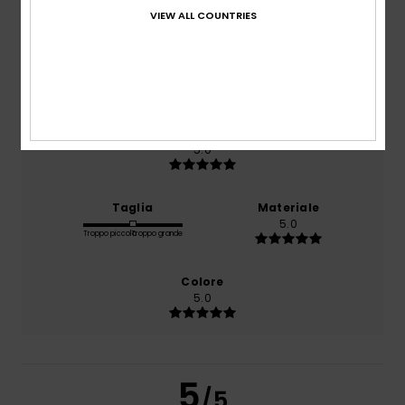
Il 100% dei nostri clienti consiglia questo prodotto
VIEW ALL COUNTRIES
Comfort
NaN
Rapporto qualità-prezzo
5.0
Taglia
Materiale
5.0
Troppo piccolo
Troppo grande
Colore
5.0
5
/5