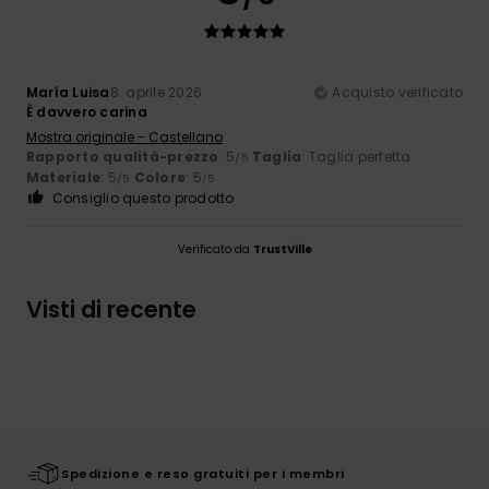
María Luisa
8. aprile 2026
Acquisto verificato
È davvero carina
Mostra originale - Castellano
Rapporto qualità-prezzo
: 5
Taglia
: Taglia perfetta
/5
Materiale
: 5
Colore
: 5
/5
/5
Consiglio questo prodotto
Verificato da
TrustVille
Visti di recente
Spedizione e reso gratuiti per i membri