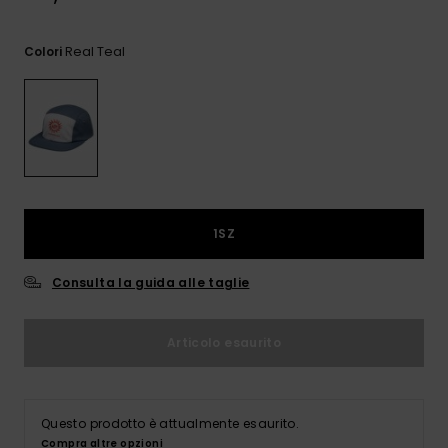
e accedi al
nostro
modulo di
Real Teal
Colori
contatto.
Consulta
le FAQ
1SZ
Consulta la guida alle taglie
Articolo esaurito
Questo prodotto è attualmente esaurito.
Compra altre opzioni