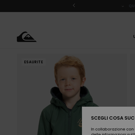
Salta
alle
QU
informazioni
sul
prodotto
ESAURITE
SCEGLI COSA SUCC
In collaborazione con i
delle informazioni sul t