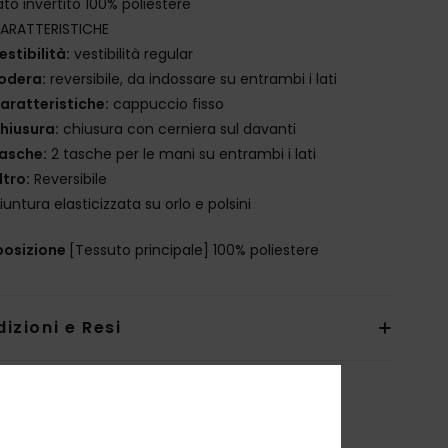
ato invertito 100% poliestere
ARATTERISTICHE
estibilità:
vestibilità regular
odera:
reversibile, da indossare su entrambi i lati
aratteristiche:
cappuccio fisso
hiusura:
chiusura con cerniera sul davanti
asche:
2 tasche per le mani su entrambi i lati
ltro:
Reversibile
iuntura elasticizzata su orlo e polsini
osizione
[Tessuto principale] 100% poliestere
izioni e Resi