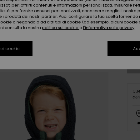
zzati per: offrirti contenuti e informazioni personalizzati, misurare l’ef
licità, per fornire annunci personalizzati, conoscere meglio il nostro 
 i prodotti dei nostri partner. Puoi configurare la tua scelta fornendo
cookie o negandolo ad altri tipi di cookie (ad esempio, alcuni cookie di
oni consulta la nostra
politica sui cookie
e
l'informativa sulla privacy
.
2
Co
ei cookie
Acc
Que
Com