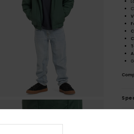
L
C
V
F
C
C
T
A
G
Comp
Sped