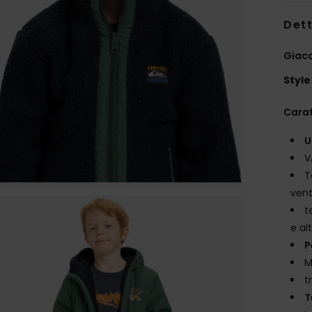
Dett
Giacc
Style
Carat
U
V
T
vent
t
e al
P
M
t
T