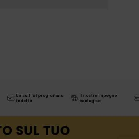
Unisciti al programma
Il nostro impegno
fedeltà
ecologico
TO SUL TUO