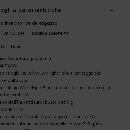
agli & caratteristiche
a insulator Verde Ragazzo
EQKJK03129
Codice colore
tkr
teristiche
so:
Avventura quotidiana
ANTAGGI
ecnologia Quiksilver DryFlight® che ti protegge dal
o e dall'acqua
ecnologia WarmFlight® per massima ritenzione termica
ta traspirabilità
eso dell'imbottitura:
busto da 80 g
ADE BETTER
rattamento Durable Water Repellent senza PFC
essuto:
Lato anteriore: caldo pile sherpa 270 g/m2