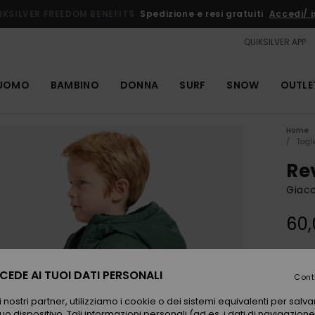
IKSILVER FREEDOM BENEFITS
Spedizione e resi gratuiti
Accedi/ is
QUIKSILVER APP
UOMO
BAMBINO
DONNA
SURF
SNOW
OUTLE
Home
Tagl
Re
Giacc
60,
Color
EDE AI TUOI DATI PERSONALI
Cont
 nostri partner, utilizziamo i cookie o dei sistemi equivalenti per sal
uo dispositivo. Tali informazioni personali (ad es. i dati di navigazione e