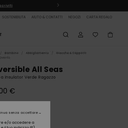
criviti
SOSTENIBILITA
AIUTO & CONTATTI
NEGOZI
CARTA REGALO
T
Bambino
Abbigliamento
Giacche & Cappotti
iavento
versible All Seas
a insulator Verde Ragazzo
00 €
Trekking Green
i
inua senza accettare
vare e/o accedere a
 il tuo indirizzo IP)