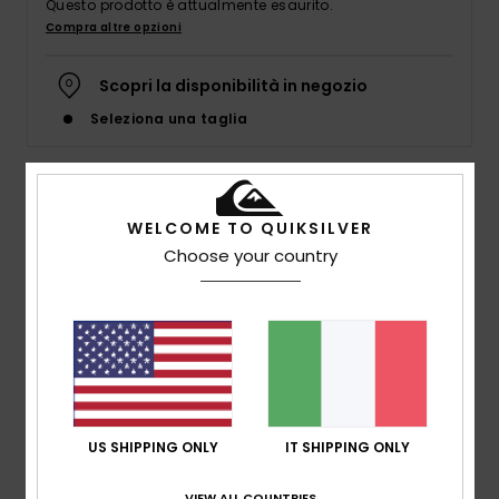
Questo prodotto è attualmente esaurito.
Compra altre opzioni
Scopri la disponibilità in negozio
Seleziona una taglia
Dettagli & caratteristiche
WELCOME TO QUIKSILVER
Choose your country
Sandali Nero Uomo
Style
AQYL101378
Codice colore
kvj1
Caratteristiche
Tomaia:
tomaia regolabile in camoscio con
comoda fodera in microfibra
US SHIPPING ONLY
IT SHIPPING ONLY
Plantare:
plantare Hydrobound™ ultra morbido per
comodità e calzata perfette più a lungo grazie alla
VIEW ALL COUNTRIES