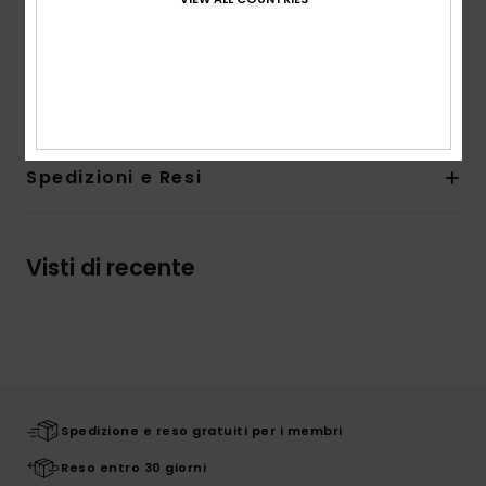
forma anatomica
Suola:
suola marcata antiscivolo
Composizione
Tomaia: camoscio / Suola: TPR
Spedizioni e Resi
Visti di recente
Spedizione e reso gratuiti per i membri
Reso entro 30 giorni