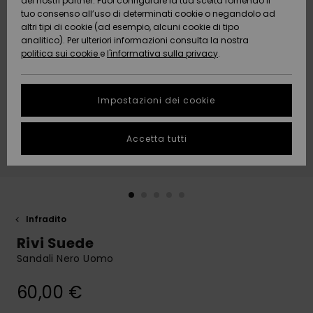
dei nostri partner. Puoi configurare la tua scelta fornendo il
Da
tuo consenso all’uso di determinati cookie o negandolo ad
Snow
Neve
AIUTO &
Scoprire
Protezione
altri tipi di cookie (ad esempio, alcuni cookie di tipo
CONTATTI
dei dati
analitico). Per ulteriori informazioni consulta la nostra
politica sui cookie
e
l'informativa sulla privacy
.
Nuovi
Nuovi
Comunità
SOSTENIBILITA
Guida alle
arrivi
arrivi
taglie
Impostazioni dei cookie
NEGOZI
Da
Da
Avvia una
Accetta tutti
Scoprire
Scoprire
QUIKSILVER
conversazione
APP
per ottenere
la risposta
più rapida
WISHLIST
alla tua
domanda.
Infradito
Avvia una
Rivi Suede
conversazione
Sandali Nero Uomo
Trova le
risposte alle
60,00 €
domande
più frequenti