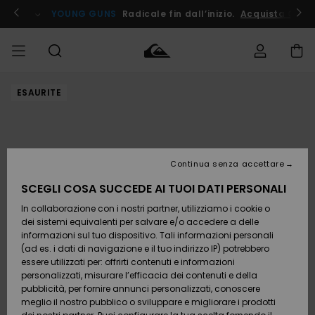
Salta
alle
ito !
YOUNG GUNS
Radicale fin dall’inizio.
Acquista Ora
informazioni
sul
prodotto
ESAURITE
Accedi al tuo
UOMO
Abbigliamento
Abbigliamento
Shop
Surf Shop
Snow
Outlet
ordine
Uomo
Shop
Uomo
Uomo
BAMBINO
Spedizione
Accessori
Accessori
Nuovi
arrivi
Surf Shop
Outlet
Continua senza accettare
DONNA
Bambino
Snow
Bambino
Resi
Shop
SCEGLI COSA SUCCEDE AI TUOI DATI PERSONALI
Calzature
Calzature
Bambino
In collaborazione con i nostri partner, utilizziamo i cookie o
e
e
Da
SURF
Pagamento
infradito
infradito
Scoprire
Highlights
Outlet
dei sistemi equivalenti per salvare e/o accedere a delle
Donna
informazioni sul tuo dispositivo. Tali informazioni personali
SNOW
Snow
(ad es. i dati di navigazione e il tuo indirizzo IP) potrebbero
Buono regalo
Shop
essere utilizzati per: offrirti contenuti e informazioni
Surf /
Surf /
Snow
Comunità
Donna
personalizzati, misurare l’efficacia dei contenuti e della
Acqua
Acqua
OUTLET
pubblicità, per fornire annunci personalizzati, conoscere
Quiksilver
meglio il nostro pubblico o sviluppare e migliorare i prodotti
Freedom