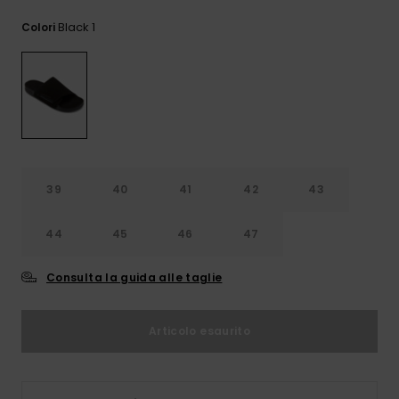
e accedi al
nostro
Black 1
Colori
modulo di
contatto.
Consulta
le FAQ
39
40
41
42
43
44
45
46
47
Consulta la guida alle taglie
Articolo esaurito