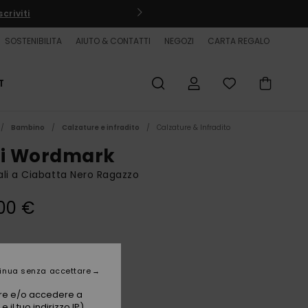
criviti
SOSTENIBILITA
AIUTO & CONTATTI
NEGOZI
CARTA REGALO
T
Bambino
Calzature e infradito
Calzature & Infradito
vi Wordmark
li a Ciabatta Nero Ragazzo
00 €
Black 2
i
inua senza accettare
vare e/o accedere a
 il tuo indirizzo IP)