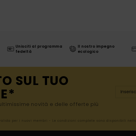
Unisciti al programma
Il nostro impegno
fedeltà
ecologico
TO SUL TUO
E*
e ultimissime novità e delle offerte più
 valida per i nuovi membri - Le condizioni complete sono disponibili nel