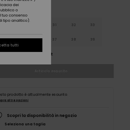
ficacia dei
pubblico o
 il tuo consenso
 tipo analitico).
29
30
31
32
33
4
35
36
37
38
39
etta tutti
nsulta la guida alle taglie
Articolo esaurito
sto prodotto è attualmente esaurito.
pra altre opzioni
Scopri la disponibilità in negozio
Seleziona una taglia