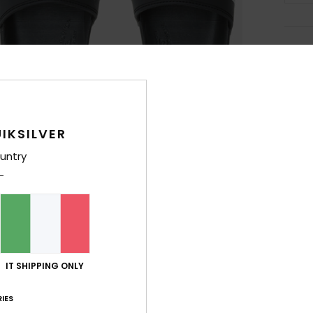
Dett
Sanda
Style
IKSILVER
Carat
untry
T
P
como
ana
S
D
IT SHIPPING ONLY
con 
F
IES