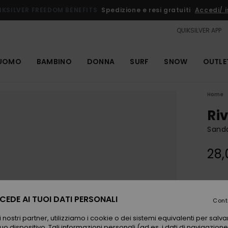
IKSILVER FREEDOM BENEFITS
Spedizione e resi gratuiti
Accedi/ is
QUIKSILVER APP
UOMO
BAMBINO
DONNA
SURF
SNOW
OUTLE
Home
Ri
Sanda
28,
Color
EDE AI TUOI DATI PERSONALI
Cont
 nostri partner, utilizziamo i cookie o dei sistemi equivalenti per sal
uo dispositivo. Tali informazioni personali (ad es. i dati di navigazione e