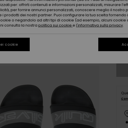
zzati per: offrirti contenuti e informazioni personalizzati, misurare l’ef
licità, per fornire annunci personalizzati, conoscere meglio il nostro 
 i prodotti dei nostri partner. Puoi configurare la tua scelta fornendo
cookie o negandolo ad altri tipi di cookie (ad esempio, alcuni cookie di
28
oni consulta la nostra
politica sui cookie
e
l'informativa sulla privacy
.
3
ei cookie
Acc
Co
Que
Com