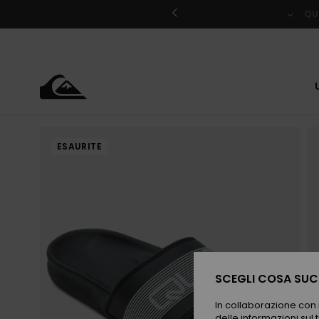
Salta
alle
QU
informazioni
sul
prodotto
ESAURITE
SCEGLI COSA SUCC
In collaborazione con i
delle informazioni sul t