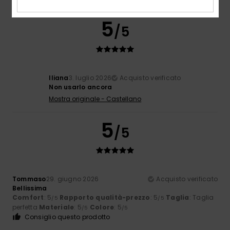
5
/5
Iliana
3. luglio 2026
Acquisto verificato
Non usarlo ancora
Mostra originale - Castellano
5
/5
Tommaso
29. giugno 2026
Acquisto verificato
Bellissima
Comfort
: 5
Rapporto qualità-prezzo
: 5
Taglia
: Taglia
/5
/5
perfetta
Materiale
: 5
Colore
: 5
/5
/5
Consiglio questo prodotto