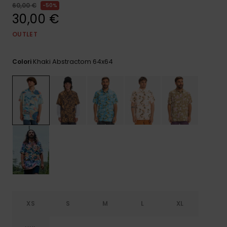
e accedi al
60,00 €
50%
nostro
30,00 €
modulo di
contatto.
OUTLET
Consulta
le FAQ
Khaki Abstractom 64x64
Colori
XS
S
M
L
XL