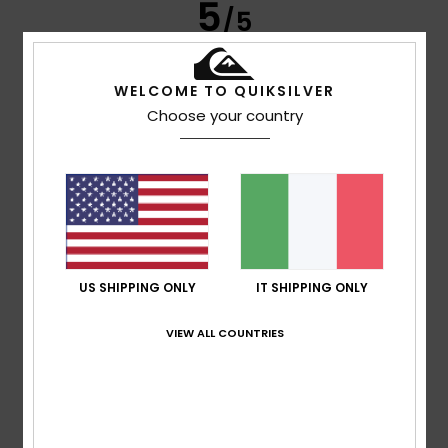
5
/5
WELCOME TO QUIKSILVER
Pedro
13. luglio 2026
Acquisto verificato
Choose your country
Una maglietta fresca, perfetta per l'estate
Mostra originale - Português
Comfort
: 5
Rapporto qualità-prezzo
: 5
Materiale
: 5
/5
/5
/5
Colore
: 5
/5
Consiglio questo prodotto
4
/5
US SHIPPING ONLY
IT SHIPPING ONLY
VIEW ALL COUNTRIES
Bruno
13. luglio 2026
Acquisto verificato
Era proprio quello che stavo cercando
Mostra originale - Português
Comfort
: 4
Rapporto qualità-prezzo
: 4
Materiale
: 4
/5
/5
/5
Colore
: 4
/5