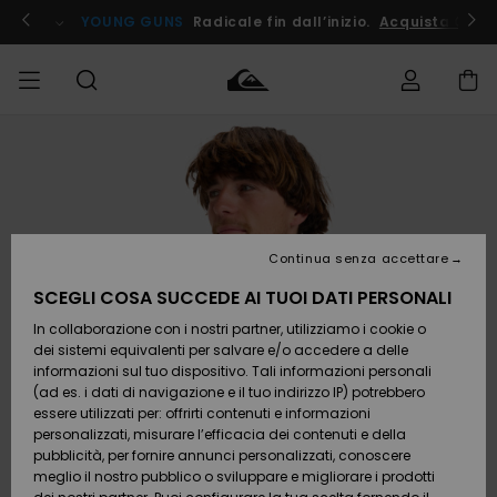
Salta
alle
ito !
YOUNG GUNS
Radicale fin dall’inizio.
Acquista Ora
informazioni
sul
prodotto
Accedi al tuo
UOMO
Abbigliamento
Abbigliamento
Shop
Surf Shop
Snow
Outlet
ordine
Uomo
Shop
Uomo
Uomo
BAMBINO
Spedizione
Accessori
Accessori
Nuovi
arrivi
Surf Shop
Outlet
Continua senza accettare
DONNA
Bambino
Snow
Bambino
Resi
Shop
SCEGLI COSA SUCCEDE AI TUOI DATI PERSONALI
Calzature
Calzature
Bambino
In collaborazione con i nostri partner, utilizziamo i cookie o
e
e
Da
SURF
Pagamento
infradito
infradito
Scoprire
Highlights
Outlet
dei sistemi equivalenti per salvare e/o accedere a delle
Donna
informazioni sul tuo dispositivo. Tali informazioni personali
SNOW
Snow
(ad es. i dati di navigazione e il tuo indirizzo IP) potrebbero
Buono regalo
Shop
essere utilizzati per: offrirti contenuti e informazioni
Surf /
Surf /
Snow
Comunità
Donna
personalizzati, misurare l’efficacia dei contenuti e della
Acqua
Acqua
OUTLET
pubblicità, per fornire annunci personalizzati, conoscere
Quiksilver
meglio il nostro pubblico o sviluppare e migliorare i prodotti
Freedom