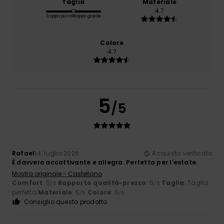
Taglia
Materiale
4.7
Troppo piccolo
Troppo grande
Colore
4.7
5
/5
Rafael
14. luglio 2026
Acquisto verificato
È davvero accattivante e allegra. Perfetta per l'estate.
Mostra originale - Castellano
Comfort
: 5
Rapporto qualità-prezzo
: 5
Taglia
: Taglia
/5
/5
perfetta
Materiale
: 5
Colore
: 5
/5
/5
Consiglio questo prodotto