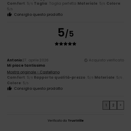
Comfort
: 5
Taglia
: Taglia perfetta
Materiale
: 5
Colore
:
/5
/5
5
/5
Consiglio questo prodotto
5
/5
Antonio
27. aprile 2026
Acquisto verificato
Mi piace tantissimo
Mostra originale - Castellano
Comfort
: 5
Rapporto qualità-prezzo
: 5
Materiale
: 5
/5
/5
/5
Colore
: 5
/5
Consiglio questo prodotto
1
2
>
Verificato da
TrustVille