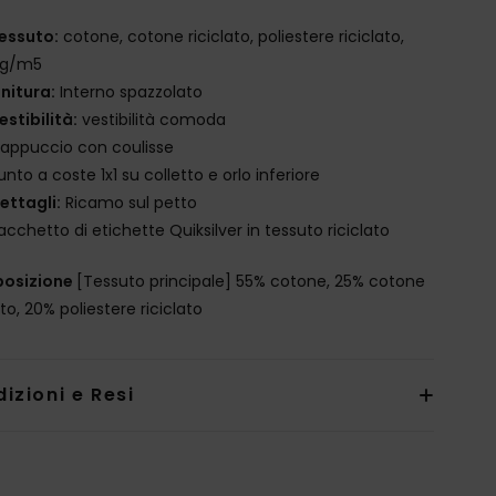
essuto:
cotone, cotone riciclato, poliestere riciclato,
 g/m5
initura:
Interno spazzolato
estibilità:
vestibilità comoda
appuccio con coulisse
unto a coste 1x1 su colletto e orlo inferiore
ettagli:
Ricamo sul petto
acchetto di etichette Quiksilver in tessuto riciclato
osizione
[Tessuto principale] 55% cotone, 25% cotone
ato, 20% poliestere riciclato
izioni e Resi