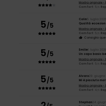
Mostra originale -
Comfort
: 5
Rap
/5
Colin
5. luglio 202
5
/5
Qualità eccezion
Mostra originale - 
Comfort
: 5
Rap
/5
Consiglio que
5
Emilie
1. luglio 202
/5
Un capo basic b
Mostra originale -
Comfort
: 5
Rap
/5
5
Alvaro
29. giugno
/5
Mi è piaciuto mol
Mostra originale -
Comfort
: 4
Rap
/5
2
Stephan
24. giug