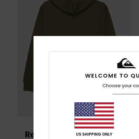
WELCOME TO QU
Choose your co
Recensioni dei clienti
US SHIPPING ONLY