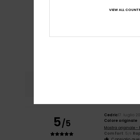
VIEW ALL COUNTR
Comfort
Rapp
4.8
Cedric
17. luglio 2
5
/5
Colore originale
Mostra originale -
Comfort
: 5
Rap
/5
Consiglio que