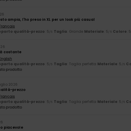
026
osto ampia, l'ho preso in XL per un look più casual
 Français
porto qualità-prezzo
: 5
Taglia
: Grande
Materiale
: 5
Colore
: 
/5
/5
026
tà costante
English
porto qualità-prezzo
: 5
Taglia
: Taglia perfetta
Materiale
: 5
Co
/5
/5
sto prodotto
luglio 2026
ualità-prezzo
 Français
porto qualità-prezzo
: 5
Taglia
: Taglia perfetta
Materiale
: 5
Co
/5
/5
sto prodotto
26
to piacevole