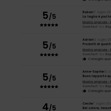
5
Ruben
17. luglio 2
/5
La taglia è piutt
Mostra originale -
Comfort
: 5
Rap
/5
Adrian
12. luglio 2
5
/5
Prodotti di quali
Mostra originale - 
Comfort
: 5
Rap
/5
Consiglio que
Anne-Sophie
10. 
5
/5
Buon rapporto q
Mostra originale -
Comfort
: 5
Rap
/5
Consiglio que
4
Cecile
7. luglio 20
/5
Bel colore, tessu