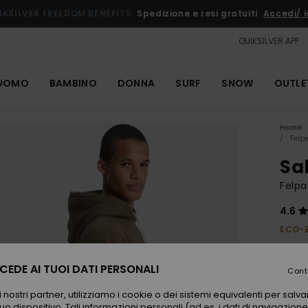
IKSILVER FREEDOM BENEFITS
Spedizione e resi gratuiti
Accedi/ is
QUIKSILVER APP
UOMO
BAMBINO
DONNA
SURF
SNOW
OUTLE
Home
Felp
Sa
Felp
4.6
ECO-
60,00
36,
EDE AI TUOI DATI PERSONALI
Cont
OUTL
 nostri partner, utilizziamo i cookie o dei sistemi equivalenti per sal
uo dispositivo. Tali informazioni personali (ad es. i dati di navigazione e