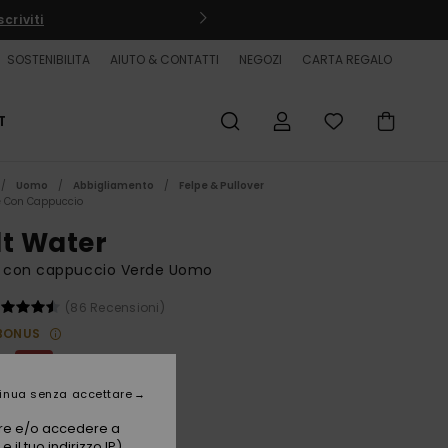
criviti
SOSTENIBILITA
AIUTO & CONTATTI
NEGOZI
CARTA REGALO
T
Uomo
Abbigliamento
Felpe & Pullover
e Con Cappuccio
lt Water
a con cappuccio Verde Uomo
(86 Recensioni)
BONUS
 €
40%
00 €
inua senza accettare
ET
vare e/o accedere a
 il tuo indirizzo IP)