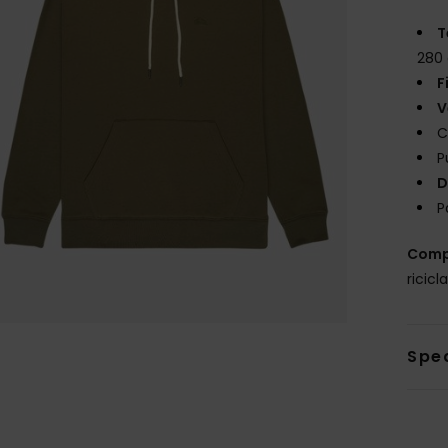
T
280
F
V
C
P
D
P
Comp
ricicl
Sped