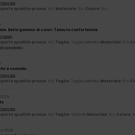
 Français
porto qualità-prezzo
: 4
Materiale
: 5
Colore
: 5
/5
/5
/5
6
ale. Bella gamma di colori. Tessuto confortevole.
English
porto qualità-prezzo
: 4
Taglia
: Taglia perfetta
Materiale
: 5
Co
/5
/5
sto prodotto
6
ello e comodo
 Français
porto qualità-prezzo
: 5
Taglia
: Taglia perfetta
Materiale
: 5
Co
/5
/5
 2026
to
 Français
porto qualità-prezzo
: 4
Taglia
: Grande
Materiale
: 4
Colore
: 
/5
/5
no 2026