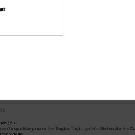
IES
Punteggio medio
4.6
/5
basato su
86 recensioni verificate
dal settembre 2025
Il 73% dei nostri clienti consiglia questo prodotto
orto qualità-prezzo
Taglia
Mate
4.5
4
Troppo piccolo
Troppo grande
026
 Français
porto qualità-prezzo
: 5
Taglia
: Taglia perfetta
Materiale
: 5
Co
/5
/5
sto prodotto