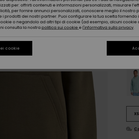
zzati per: offrirti contenuti e informazioni personalizzati, misurare l’ef
Color
licità, per fornire annunci personalizzati, conoscere meglio il nostro 
 i prodotti dei nostri partner. Puoi configurare la tua scelta fornendo
cookie o negandolo ad altri tipi di cookie (ad esempio, alcuni cookie di
oni consulta la nostra
politica sui cookie
e
l'informativa sulla privacy
.
ei cookie
Acc
X
Co