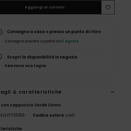
Aggiungi al carrello
Consegna a casa o presso un punto di ritiro
Consegna prevista a partire da
11 agosto
Scopri la disponibilità in negozio
Seleziona una taglia
agli & caratteristiche
a con cappuccio Verde Uomo
EQYFT05159
Codice colore
cre0
teristiche