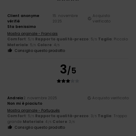
Client anonyme
15. novembre
Acquisto
vérifié
2025
verificato
Sta benissimo
Mostra originale - Français
Comfort
: 5
Rapporto qualità-prezzo
: 5
Taglia
: Piccolo
/5
/5
Materiale
: 5
Colore
: 4
/5
/5
Consiglio questo prodotto
3
/5
Andreia
2. novembre 2025
Acquisto verificato
Non mi è piaciuto
Mostra originale - Português
Comfort
: 5
Rapporto qualità-prezzo
: 3
Taglia
: Troppo
/5
/5
grande
Materiale
: 4
Colore
: 3
/5
/5
Consiglio questo prodotto