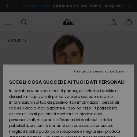
Salta
alle
ito !
YOUNG GUNS
Radicale fin dall’inizio.
Acquista Ora
informazioni
sul
prodotto
ESAURITE
Accedi al tuo
UOMO
Abbigliamento
Abbigliamento
Shop
Surf Shop
Snow
Outlet
ordine
Uomo
Shop
Uomo
Uomo
BAMBINO
Spedizione
Accessori
Accessori
Nuovi
arrivi
Surf Shop
Outlet
Continua senza accettare
DONNA
Bambino
Snow
Bambino
Resi
Shop
SCEGLI COSA SUCCEDE AI TUOI DATI PERSONALI
Calzature
Calzature
Bambino
In collaborazione con i nostri partner, utilizziamo i cookie o
e
e
Da
SURF
Pagamento
infradito
infradito
Scoprire
Highlights
Outlet
dei sistemi equivalenti per salvare e/o accedere a delle
Donna
informazioni sul tuo dispositivo. Tali informazioni personali
SNOW
Snow
(ad es. i dati di navigazione e il tuo indirizzo IP) potrebbero
Buono regalo
Shop
essere utilizzati per: offrirti contenuti e informazioni
Surf /
Surf /
Snow
Comunità
Donna
personalizzati, misurare l’efficacia dei contenuti e della
Acqua
Acqua
OUTLET
pubblicità, per fornire annunci personalizzati, conoscere
Quiksilver
meglio il nostro pubblico o sviluppare e migliorare i prodotti
Freedom