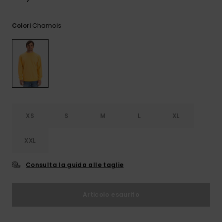
e accedi al
nostro
modulo di
Chamois
Colori
contatto.
Consulta
le FAQ
XS
S
M
L
XL
XXL
Consulta la guida alle taglie
Articolo esaurito