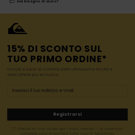
Hai bisogno di aiuto?
15% DI SCONTO SUL
TUO PRIMO ORDINE*
Iscriviti e sarai al corrente delle ultimissime novità e
delle offerte più esclusive.
Registrarsi
(*) Offerta on-line valida per i nuovi membri - Le condizioni
complete sono disponibili nella mail di benvenuto