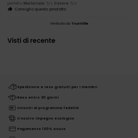
perfetta
Materiale
: 5
Colore
: 5
/5
/5
Consiglio questo prodotto
Verificato da
TrustVille
Visti di recente
Spedizione e reso gratuiti per i membri
Reso entro 30 giorni
Unisciti al programma fedeltà
Il nostro impegno ecologico
Pagamento 100% sicuro