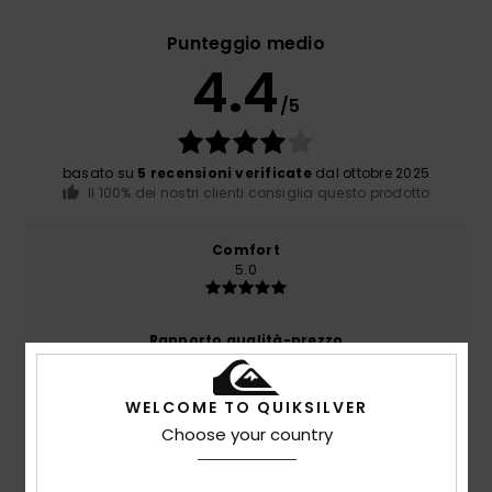
Punteggio medio
4.4
/5
basato su
5 recensioni verificate
dal ottobre 2025
Il 100% dei nostri clienti consiglia questo prodotto
Comfort
5.0
Rapporto qualità-prezzo
4.6
WELCOME TO QUIKSILVER
Taglia
Materiale
Choose your country
4.8
Troppo piccolo
Troppo grande