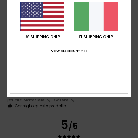
Colore
4.4
US SHIPPING ONLY
IT SHIPPING ONLY
5
/5
VIEW ALL COUNTRIES
Jose Antonio
19. novembre 2025
Acquisto verificato
Vestibilità abbondante Una XS perfetta, 172 cm, 63 kg
Mostra originale - Castellano
Comfort
: 5
Rapporto qualità-prezzo
: 5
Taglia
: Taglia
/5
/5
perfetta
Materiale
: 5
Colore
: 5
/5
/5
Consiglio questo prodotto
5
/5