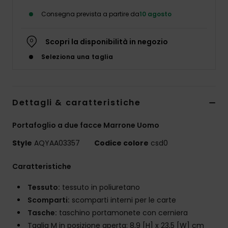
Consegna prevista a partire da
10 agosto
Scopri la disponibilità in negozio
Seleziona una taglia
Dettagli & caratteristiche
Portafoglio a due facce Marrone Uomo
Style
AQYAA03357
Codice colore
csd0
Caratteristiche
Tessuto:
tessuto in poliuretano
Scomparti:
scomparti interni per le carte
Tasche:
taschino portamonete con cerniera
Taglia M in posizione aperta: 8,9 [H] x 23,5 [W] cm