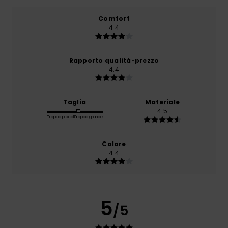
Comfort
4.4
Rapporto qualità-prezzo
4.4
Taglia
Materiale
4.5
Troppo piccolo
Troppo grande
Colore
4.4
5
/5