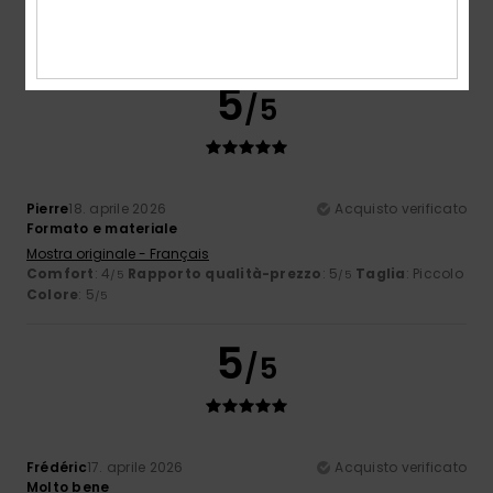
Materiale
: 5
Colore
: 5
/5
/5
Consiglio questo prodotto
5
/5
Pierre
18. aprile 2026
Acquisto verificato
Formato e materiale
Mostra originale - Français
Comfort
: 4
Rapporto qualità-prezzo
: 5
Taglia
: Piccolo
/5
/5
Colore
: 5
/5
5
/5
Frédéric
17. aprile 2026
Acquisto verificato
Molto bene