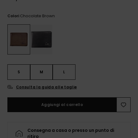
e accedi al
nostro
modulo di
Chocolate Brown
Colori
contatto.
Consulta
le FAQ
S
M
L
Consulta la guida alle taglie
Aggiungi al carrello
Consegna a casa o presso un punto di
ritiro