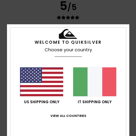
5
/5
Valme
14. giugno 2026
Acquisto verificato
Dimensioni ideali.
WELCOME TO QUIKSILVER
Mostra originale - Castellano
Choose your country
Comfort
: 5
Rapporto qualità-prezzo
: 5
Taglia
: Troppo
/5
/5
grande
Colore
: 5
/5
Consiglio questo prodotto
5
/5
US SHIPPING ONLY
IT SHIPPING ONLY
Phil
30. maggio 2026
Acquisto verificato
VIEW ALL COUNTRIES
Proprio come descritto nell'annuncio, un ottimo ricambio
per quello vecchio.
Mostra originale - English
Comfort
: 5
Rapporto qualità-prezzo
: 4
Taglia
: Grande
/5
/5