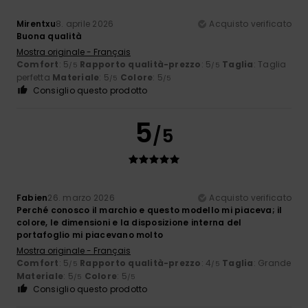
Mirentxu
8. aprile 2026
Acquisto verificato
Buona qualità
Mostra originale - Français
Comfort
: 5
Rapporto qualità-prezzo
: 5
Taglia
: Taglia
/5
/5
perfetta
Materiale
: 5
Colore
: 5
/5
/5
Consiglio questo prodotto
5
/5
Fabien
26. marzo 2026
Acquisto verificato
Perché conosco il marchio e questo modello mi piaceva; il
colore, le dimensioni e la disposizione interna del
portafoglio mi piacevano molto
Mostra originale - Français
Comfort
: 5
Rapporto qualità-prezzo
: 4
Taglia
: Grande
/5
/5
Materiale
: 5
Colore
: 5
/5
/5
Consiglio questo prodotto