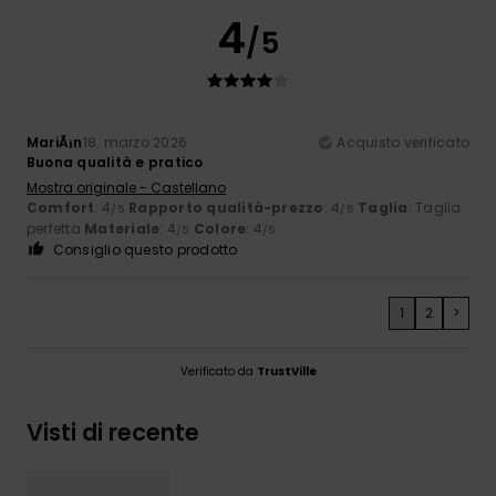
4
/5
MariÃ¡n
18. marzo 2026
Acquisto verificato
Buona qualità e pratico
Mostra originale - Castellano
Comfort
: 4
Rapporto qualità-prezzo
: 4
Taglia
: Taglia
/5
/5
perfetta
Materiale
: 4
Colore
: 4
/5
/5
Consiglio questo prodotto
1
2
>
Verificato da
TrustVille
Visti di recente