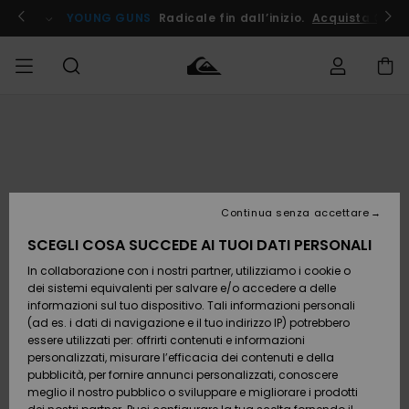
Salta
alle
ito !
YOUNG GUNS
Radicale fin dall’inizio.
Acquista Ora
informazioni
sul
prodotto
Accedi al tuo
UOMO
Abbigliamento
Abbigliamento
Shop
Surf Shop
Snow
Outlet
ordine
Uomo
Shop
Uomo
Uomo
BAMBINO
Spedizione
Accessori
Accessori
Nuovi
arrivi
Surf Shop
Outlet
Continua senza accettare
DONNA
Bambino
Snow
Bambino
Resi
Shop
SCEGLI COSA SUCCEDE AI TUOI DATI PERSONALI
Calzature
Calzature
Bambino
In collaborazione con i nostri partner, utilizziamo i cookie o
e
e
Da
SURF
Pagamento
infradito
infradito
Scoprire
Highlights
Outlet
dei sistemi equivalenti per salvare e/o accedere a delle
Donna
informazioni sul tuo dispositivo. Tali informazioni personali
SNOW
Snow
(ad es. i dati di navigazione e il tuo indirizzo IP) potrebbero
Buono regalo
Shop
essere utilizzati per: offrirti contenuti e informazioni
Surf /
Surf /
Snow
Comunità
Donna
personalizzati, misurare l’efficacia dei contenuti e della
Acqua
Acqua
OUTLET
pubblicità, per fornire annunci personalizzati, conoscere
Quiksilver
meglio il nostro pubblico o sviluppare e migliorare i prodotti
Freedom