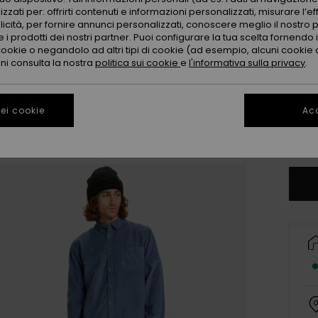
zzati per: offrirti contenuti e informazioni personalizzati, misurare l’ef
licità, per fornire annunci personalizzati, conoscere meglio il nostro 
 i prodotti dei nostri partner. Puoi configurare la tua scelta fornendo
cookie o negandolo ad altri tipi di cookie (ad esempio, alcuni cookie di
oni consulta la nostra
politica sui cookie
e
l'informativa sulla privacy
.
X
ei cookie
Acc
Co