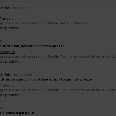
érifié
11. marzo 2026
 Français
porto qualità-prezzo
: 5
Materiale
: 5
Colore
: 5
/5
/5
/5
sto prodotto
26
i materiali, dei colori e ottimo prezzo.
 Português
porto qualità-prezzo
: 4
Taglia
: Taglia perfetta
Materiale
: 5
Co
/5
/5
sto prodotto
érifié
3. marzo 2026
da indossare con un ottimo rapporto qualità-prezzo
 Français
porto qualità-prezzo
: 5
Taglia
: Taglia perfetta
Materiale
: 5
Co
/5
/5
sto prodotto
26
o è ancora più bella