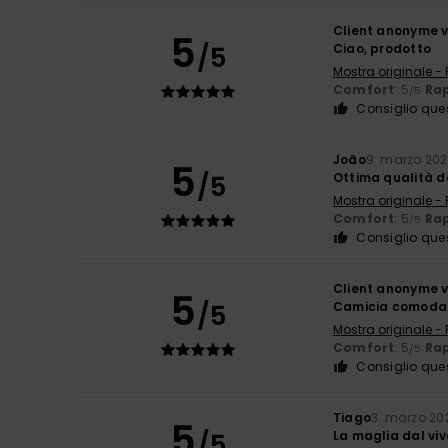
Client anonyme v
5
/5
Ciao, prodotto
Mostra originale -
Comfort
: 5
Rap
/5
Consiglio que
João
9. marzo 20
5
/5
Ottima qualità de
Mostra originale -
Comfort
: 5
Rap
/5
Consiglio que
Client anonyme v
5
/5
Camicia comoda 
Mostra originale -
Comfort
: 5
Rap
/5
Consiglio que
Tiago
3. marzo 20
5
/5
La maglia dal viv