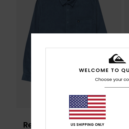
WELCOME TO QU
Choose your co
Recensioni dei clienti
US SHIPPING ONLY