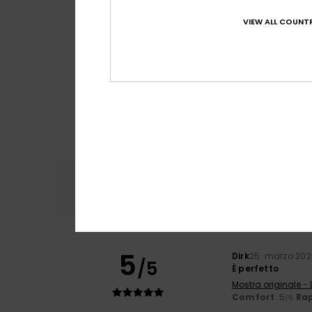
VIEW ALL COUNTR
Comfort
Rapp
4.7
5
Dirk
25. marzo 20
/5
È perfetto
Mostra originale -
Comfort
: 5
Rap
/5