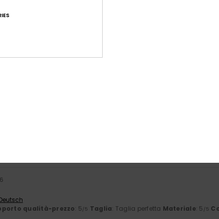
IES
Punteggio medio
4.7
/5
basato su
58 recensioni verificate
dal settembre 2025
Il 81% dei nostri clienti consiglia questo prodotto
orto qualità-prezzo
Taglia
Mate
4.4
4
Troppo piccolo
Troppo grande
26
 Deutsch
porto qualità-prezzo
: 5
Taglia
: Taglia perfetta
Materiale
: 5
Co
/5
/5