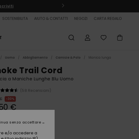
criviti
SOSTENIBILITA
AIUTO & CONTATTI
NEGOZI
CARTA REGALO
T
Uomo
Abbigliamento
Camicie & Polo
Manica lunga
oke Trail Cord
cia a Maniche Lunghe Blu Uomo
(58 Recensioni)
 €
30%
50 €
ET
inua senza accettare
vare e/o accedere a
China Blue
i
 il tuo indirizzo IP)