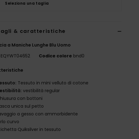
Seleziona una taglia
agli & caratteristiche
ia a Maniche Lunghe Blu Uomo
EQYWT04652
Codice colore
bnd0
teristiche
essuto:
Tessuto in mini velluto di cotone
estibilità:
vestibilità regular
hiusura con bottoni
asca unica sul petto
avaggio a gesso con ammorbidente
rlo curvo
tichetta Quiksilver in tessuto