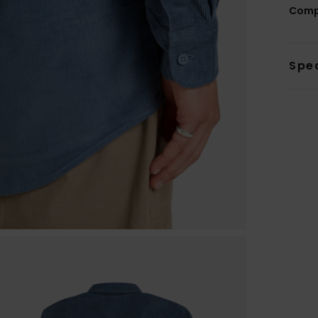
Comp
Sped