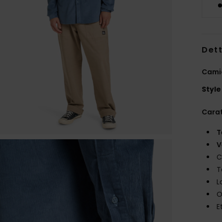
Dett
Camic
Style
Carat
T
V
C
T
L
O
E