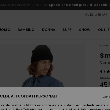
IKSILVER FREEDOM BENEFITS
Spedizione e resi gratuiti
Accedi/ is
QUIKSILVER APP
UOMO
BAMBINO
DONNA
SURF
SNOW
OUTLE
Home
Sm
Cami
4.7
65,00
45,
OUTL
EDE AI TUOI DATI PERSONALI
Cont
 nostri partner, utilizziamo i cookie o dei sistemi equivalenti per sal
Color
uo dispositivo. Tali informazioni personali (ad es. i dati di navigazione e