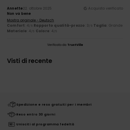
Annette
22. ottobre 2025
Acquisto verificato
Non va bene
Mostra originale - Deutsch
Comfort
: 4
Rapporto qualità-prezzo
: 3
Taglia
: Grande
/5
/5
Materiale
: 4
Colore
: 4
/5
/5
Verificato da
TrustVille
Visti di recente
Spedizione e reso gratuiti per i membri
Reso entro 30 giorni
Unisciti al programma fedeltà