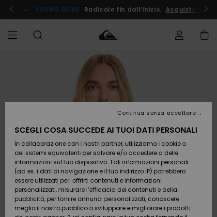
Salta
alle
ito !
YOUNG GUNS
Radicale fin dall’inizio.
Acquista Ora
informazioni
sul
prodotto
Accedi al tuo
UOMO
Abbigliamento
Abbigliamento
Shop
Surf Shop
Snow
Outlet
ordine
Uomo
Shop
Uomo
Uomo
BAMBINO
Spedizione
Accessori
Accessori
Nuovi
arrivi
Surf Shop
Outlet
Continua senza accettare
DONNA
Bambino
Snow
Bambino
Resi
Shop
SCEGLI COSA SUCCEDE AI TUOI DATI PERSONALI
Calzature
Calzature
Bambino
In collaborazione con i nostri partner, utilizziamo i cookie o
e
e
Da
SURF
Pagamento
infradito
infradito
Scoprire
Highlights
Outlet
dei sistemi equivalenti per salvare e/o accedere a delle
Donna
informazioni sul tuo dispositivo. Tali informazioni personali
SNOW
Snow
(ad es. i dati di navigazione e il tuo indirizzo IP) potrebbero
Buono regalo
Shop
essere utilizzati per: offrirti contenuti e informazioni
Surf /
Surf /
Snow
Comunità
Donna
personalizzati, misurare l’efficacia dei contenuti e della
Acqua
Acqua
OUTLET
pubblicità, per fornire annunci personalizzati, conoscere
Quiksilver
meglio il nostro pubblico o sviluppare e migliorare i prodotti
Freedom