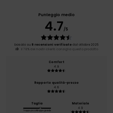
Punteggio medio
4.7
/5
basato su
9 recensioni verificate
dal ottobre 2025
Il 78% dei nostri clienti consiglia questo prodotto
Comfort
4.9
Rapporto qualità-prezzo
4.6
Taglia
Materiale
4.9
Troppo piccolo
Troppo grande