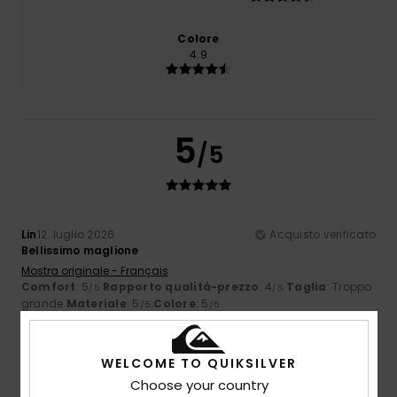
Colore
4.9
5
/5
Lin
12. luglio 2026
Acquisto verificato
Bellissimo maglione
Mostra originale - Français
Comfort
: 5
Rapporto qualità-prezzo
: 4
Taglia
: Troppo
/5
/5
grande
Materiale
: 5
Colore
: 5
/5
/5
Consiglio questo prodotto
5
WELCOME TO QUIKSILVER
/5
Choose your country