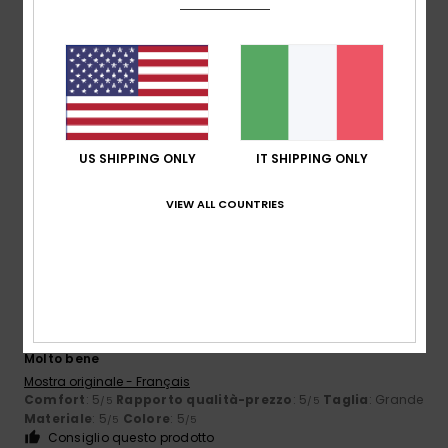
Melinda
24. giugno 2026
Acquisto verificato
Colore stupendo, tessuto leggero e delicato, le maniche
sono però un po’ corte
Mostra originale - Dutch
Comfort
: 5
Rapporto qualità-prezzo
: 5
Taglia
: Piccolo
/5
/5
US SHIPPING ONLY
IT SHIPPING ONLY
Materiale
: 5
Colore
: 5
/5
/5
Consiglio questo prodotto
VIEW ALL COUNTRIES
5
/5
Béatrice
1. giugno 2026
Acquisto verificato
Molto bene
Mostra originale - Français
Comfort
: 5
Rapporto qualità-prezzo
: 5
Taglia
: Grande
/5
/5
Materiale
: 5
Colore
: 5
/5
/5
Consiglio questo prodotto