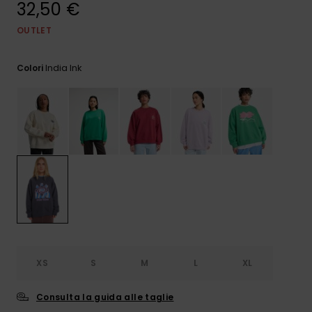
32,50 €
e accedi al
nostro
modulo di
OUTLET
contatto.
India Ink
Colori
Consulta
le FAQ
XS
S
M
L
XL
Consulta la guida alle taglie