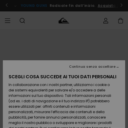
Salta
alle
ito !
YOUNG GUNS
Radicale fin dall’inizio.
Acquista Ora
informazioni
sul
prodotto
Accedi al tuo
UOMO
Abbigliamento
Abbigliamento
Shop
Surf Shop
Snow
Outlet
ordine
Uomo
Shop
Uomo
Uomo
BAMBINO
Spedizione
Accessori
Accessori
Nuovi
arrivi
Surf Shop
Outlet
Continua senza accettare
DONNA
Bambino
Snow
Bambino
Resi
Shop
SCEGLI COSA SUCCEDE AI TUOI DATI PERSONALI
Calzature
Calzature
Bambino
In collaborazione con i nostri partner, utilizziamo i cookie o
e
e
Da
SURF
Pagamento
infradito
infradito
Scoprire
Highlights
Outlet
dei sistemi equivalenti per salvare e/o accedere a delle
Donna
informazioni sul tuo dispositivo. Tali informazioni personali
SNOW
Snow
(ad es. i dati di navigazione e il tuo indirizzo IP) potrebbero
Buono regalo
Shop
essere utilizzati per: offrirti contenuti e informazioni
Surf /
Surf /
Snow
Comunità
Donna
personalizzati, misurare l’efficacia dei contenuti e della
Acqua
Acqua
OUTLET
pubblicità, per fornire annunci personalizzati, conoscere
Quiksilver
meglio il nostro pubblico o sviluppare e migliorare i prodotti
Freedom