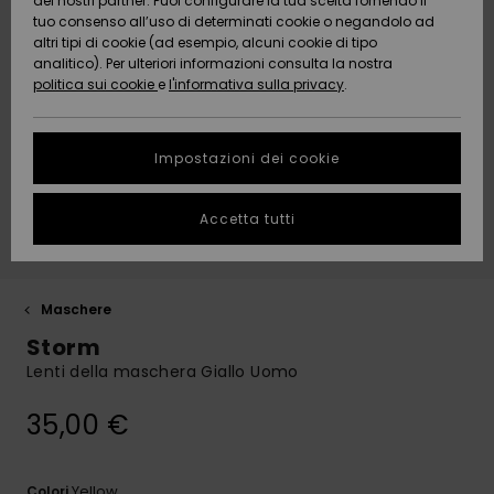
dei nostri partner. Puoi configurare la tua scelta fornendo il
Da
tuo consenso all’uso di determinati cookie o negandolo ad
Snow
Neve
AIUTO &
Scoprire
Protezione
altri tipi di cookie (ad esempio, alcuni cookie di tipo
CONTATTI
dei dati
analitico). Per ulteriori informazioni consulta la nostra
politica sui cookie
e
l'informativa sulla privacy
.
Nuovi
Nuovi
Comunità
SOSTENIBILITA
Guida alle
arrivi
arrivi
taglie
Impostazioni dei cookie
NEGOZI
Da
Da
Avvia una
Accetta tutti
Scoprire
Scoprire
QUIKSILVER
conversazione
APP
per ottenere
la risposta
più rapida
WISHLIST
alla tua
Maschere
domanda.
Storm
Avvia una
Lenti della maschera Giallo Uomo
conversazione
35,00 €
Trova le
risposte alle
domande
più frequenti
Yellow
Colori