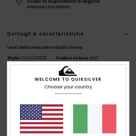
Scopri la disponibilità in negozio
Seleziona il mio negozio
Dettagli & caratteristiche
Lenti della maschera Giallo Uomo
Style
EQYGL03026
Codice colore
yhj0
Caratteristiche
WELCOME TO QUIKSILVER
lente:
doppia lente cilindrica
Choose your country
Trattamento antigraffio e antinebbia
Lente multistrato rivestita
Lente non rivestita
protezione uv:
100% protezione uv
garanzia:
garanzia 2 anni
Certificato EN 18527-1:2022