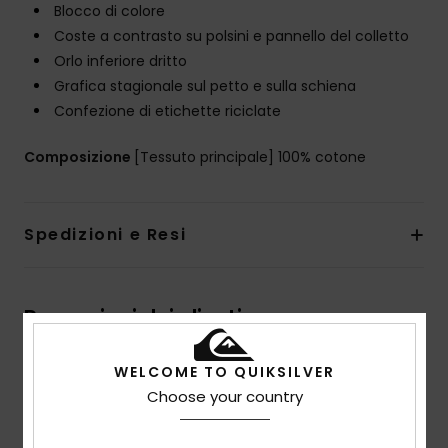
Blocco di colore
Coste a contrasto su polsini e pannello del colletto
Orlo inferiore dritto
Grafica stagionale sul petto e sulla schiena
Confezione di etichette riciclate
Composizione
[Tessuto principale] 100% cotone
Spedizioni e Resi
Recensioni dei clienti
WELCOME TO QUIKSILVER
Punteggio medio
Choose your country
5.0
/5