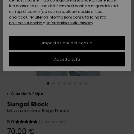
dei nostri partner. Puoi configurare la tua scelta fornendo il
Da
tuo consenso all’uso di determinati cookie o negandolo ad
Snow
Neve
AIUTO &
Scoprire
Protezione
altri tipi di cookie (ad esempio, alcuni cookie di tipo
CONTATTI
dei dati
analitico). Per ulteriori informazioni consulta la nostra
politica sui cookie
e
l'informativa sulla privacy
.
Nuovi
Nuovi
Comunità
SOSTENIBILITA
Guida alle
arrivi
arrivi
taglie
Impostazioni dei cookie
NEGOZI
Da
Da
Avvia una
Accetta tutti
Scoprire
Scoprire
QUIKSILVER
conversazione
APP
per ottenere
la risposta
più rapida
WISHLIST
alla tua
domanda.
Giacche & Felpe
Avvia una
Sungai Block
conversazione
Mezza cerniera Beige Donna
Trova le
risposte alle
5.0
(2 Recensioni)
domande
70,00 €
più frequenti