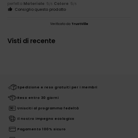
perfetta
Materiale
: 5
Colore
: 5
/5
/5
Consiglio questo prodotto
Verificato da
TrustVille
Visti di recente
Spedizione e reso gratuiti per i membri
Reso entro 30 giorni
Unisciti al programma fedeltà
Il nostro impegno ecologico
Pagamento 100% sicuro