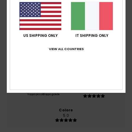
basato su
2 recensioni verificate
dal marzo 2026
Il 50% dei nostri clienti consiglia questo prodotto
US SHIPPING ONLY
IT SHIPPING ONLY
Comfort
5.0
VIEW ALL COUNTRIES
Rapporto qualità-prezzo
5.0
Taglia
Materiale
5.0
Troppo piccolo
Troppo grande
Colore
5.0