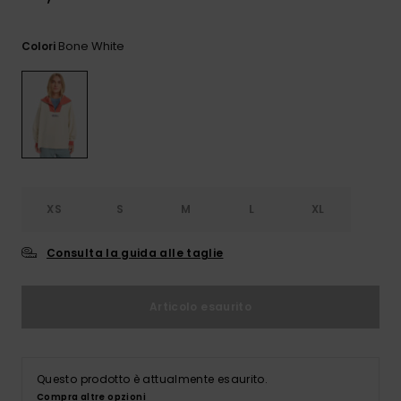
e accedi al
nostro
modulo di
Bone White
Colori
contatto.
Consulta
le FAQ
XS
S
M
L
XL
Consulta la guida alle taglie
Articolo esaurito
Questo prodotto è attualmente esaurito.
Compra altre opzioni