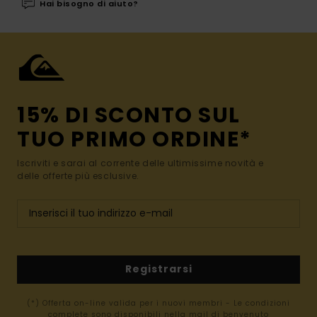
Hai bisogno di aiuto?
15% DI SCONTO SUL
TUO PRIMO ORDINE*
Iscriviti e sarai al corrente delle ultimissime novità e
delle offerte più esclusive.
Registrarsi
(*) Offerta on-line valida per i nuovi membri - Le condizioni
complete sono disponibili nella mail di benvenuto