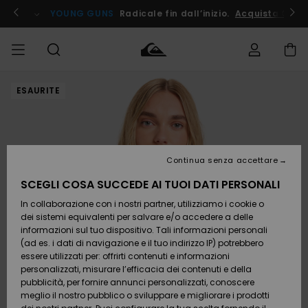
Salta
alle
ito !
YOUNG GUNS
Radicale fin dall’inizio.
Acquista Ora
informazioni
sul
prodotto
ESAURITE
Accedi al tuo
UOMO
Abbigliamento
Abbigliamento
Shop
Surf Shop
Snow
Outlet
ordine
Uomo
Shop
Uomo
Uomo
BAMBINO
Spedizione
Accessori
Accessori
Nuovi
arrivi
Surf Shop
Outlet
Continua senza accettare
DONNA
Bambino
Snow
Bambino
Resi
Shop
SCEGLI COSA SUCCEDE AI TUOI DATI PERSONALI
Calzature
Calzature
Bambino
In collaborazione con i nostri partner, utilizziamo i cookie o
e
e
Da
SURF
Pagamento
infradito
infradito
Scoprire
Highlights
Outlet
dei sistemi equivalenti per salvare e/o accedere a delle
Donna
informazioni sul tuo dispositivo. Tali informazioni personali
SNOW
Snow
(ad es. i dati di navigazione e il tuo indirizzo IP) potrebbero
Buono regalo
Shop
essere utilizzati per: offrirti contenuti e informazioni
Surf /
Surf /
Snow
Comunità
Donna
personalizzati, misurare l’efficacia dei contenuti e della
Acqua
Acqua
OUTLET
pubblicità, per fornire annunci personalizzati, conoscere
Quiksilver
meglio il nostro pubblico o sviluppare e migliorare i prodotti
Freedom