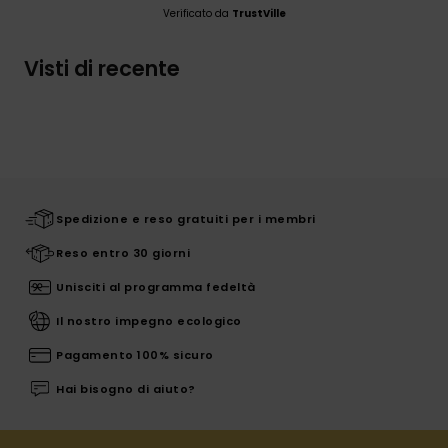
Verificato da
TrustVille
Visti di recente
Spedizione e reso gratuiti per i membri
Reso entro 30 giorni
Unisciti al programma fedeltà
Il nostro impegno ecologico
Pagamento 100% sicuro
Hai bisogno di aiuto?