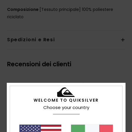
Composizione
[Tessuto principale] 100% poliestere
riciclato
Spedizioni e Resi
Recensioni dei clienti
Punteggio medio
4.5
WELCOME TO QUIKSILVER
/5
Choose your country
basato su
2 recensioni verificate
dal novembre
2025
Il 100% dei nostri clienti consiglia questo prodotto