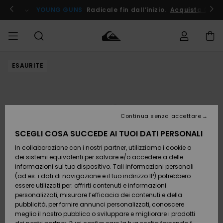
Salta
alle
ito !
YOUNG GUNS
Radicale fin dall’inizio.
Acquista Ora
informazioni
sul
prodotto
ESAURITE
Accedi al tuo
UOMO
Abbigliamento
Abbigliamento
Shop
Surf Shop
Snow
Outlet
ordine
Uomo
Shop
Uomo
Uomo
BAMBINO
Spedizione
Accessori
Accessori
Nuovi
arrivi
Surf Shop
Outlet
Continua senza accettare
DONNA
Bambino
Snow
Bambino
Resi
Shop
SCEGLI COSA SUCCEDE AI TUOI DATI PERSONALI
Calzature
Calzature
Bambino
In collaborazione con i nostri partner, utilizziamo i cookie o
e
e
Da
SURF
Pagamento
infradito
infradito
Scoprire
Highlights
Outlet
dei sistemi equivalenti per salvare e/o accedere a delle
Donna
informazioni sul tuo dispositivo. Tali informazioni personali
SNOW
Snow
(ad es. i dati di navigazione e il tuo indirizzo IP) potrebbero
Buono regalo
Shop
essere utilizzati per: offrirti contenuti e informazioni
Surf /
Surf /
Snow
Comunità
Donna
personalizzati, misurare l’efficacia dei contenuti e della
Acqua
Acqua
OUTLET
pubblicità, per fornire annunci personalizzati, conoscere
Quiksilver
meglio il nostro pubblico o sviluppare e migliorare i prodotti
Freedom