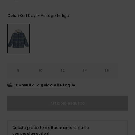
e accedi al
nostro
modulo di
Surf Days- Vintage Indigo
Colori
contatto.
Consulta
le FAQ
8
10
12
14
16
Consulta la guida alle taglie
Articolo esaurito
Questo prodotto è attualmente esaurito.
Compra altre opzioni