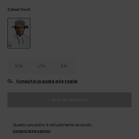
e accedi al
nostro
Sleet
Colori
modulo di
contatto.
Consulta
le FAQ
S/M
L/XL
XXL
Consulta la guida alle taglie
Articolo esaurito
Questo prodotto è attualmente esaurito.
Compra altre opzioni