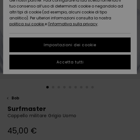
dei nostri partner. Puoi configurare la tua scelta fornendo il
Da
tuo consenso all’uso di determinati cookie o negandolo ad
Snow
Neve
AIUTO &
Scoprire
Protezione
altri tipi di cookie (ad esempio, alcuni cookie di tipo
CONTATTI
dei dati
analitico). Per ulteriori informazioni consulta la nostra
politica sui cookie
e
l'informativa sulla privacy
.
Nuovi
Nuovi
Comunità
SOSTENIBILITA
Guida alle
arrivi
arrivi
taglie
Impostazioni dei cookie
NEGOZI
Da
Da
Avvia una
Accetta tutti
Scoprire
Scoprire
QUIKSILVER
conversazione
APP
per ottenere
la risposta
più rapida
WISHLIST
alla tua
domanda.
Bob
Avvia una
Surfmaster
conversazione
Cappello militare Grigio Uomo
Trova le
risposte alle
45,00 €
domande
più frequenti