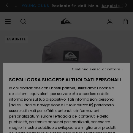
Salta
alle
ito !
YOUNG GUNS
Radicale fin dall’inizio.
Acquista Ora
informazioni
sul
prodotto
ESAURITE
Accedi al tuo
UOMO
Abbigliamento
Abbigliamento
Shop
Surf Shop
Snow
Outlet
ordine
Uomo
Shop
Uomo
Uomo
BAMBINO
Spedizione
Accessori
Accessori
Nuovi
arrivi
Surf Shop
Outlet
Continua senza accettare
DONNA
Bambino
Snow
Bambino
Resi
Shop
SCEGLI COSA SUCCEDE AI TUOI DATI PERSONALI
Calzature
Calzature
Bambino
In collaborazione con i nostri partner, utilizziamo i cookie o
e
e
Da
SURF
Pagamento
infradito
infradito
Scoprire
Highlights
Outlet
dei sistemi equivalenti per salvare e/o accedere a delle
Donna
informazioni sul tuo dispositivo. Tali informazioni personali
SNOW
Snow
(ad es. i dati di navigazione e il tuo indirizzo IP) potrebbero
Buono regalo
Shop
essere utilizzati per: offrirti contenuti e informazioni
Surf /
Surf /
Snow
Comunità
Donna
personalizzati, misurare l’efficacia dei contenuti e della
Acqua
Acqua
OUTLET
pubblicità, per fornire annunci personalizzati, conoscere
Quiksilver
meglio il nostro pubblico o sviluppare e migliorare i prodotti
Freedom