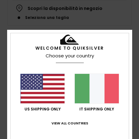
Scopri la disponibilità in negozio
Seleziona una taglia
Dettagli & caratteristiche
WELCOME TO QUIKSILVER
Choose your country
Cappello militare Grigio Uomo
Style
AQYHA04832
Codice colore
szp0
Caratteristiche
tessuto:
tessuto in microfibra di poliestere
Protezione solare
US SHIPPING ONLY
IT SHIPPING ONLY
Paraorecchie con stringhe
Marcatura ad alta densità trasferita a caldo
VIEW ALL COUNTRIES
Composizione
100% Poliestere