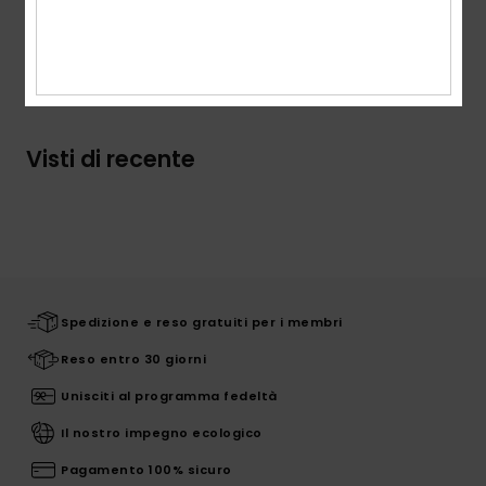
Spedizioni e Resi
Visti di recente
Spedizione e reso gratuiti per i membri
Reso entro 30 giorni
Unisciti al programma fedeltà
Il nostro impegno ecologico
Pagamento 100% sicuro