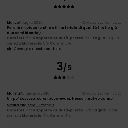
Marco
3. luglio 2026
Acquisto verificato
Perché mi piace lo stile e il materiale di qualità (ne ho già
due semi identici)
Comfort
: 5
Rapporto qualità-prezzo
: 5
Taglia
: Taglia
/5
/5
perfetta
Materiale
: 5
Colore
: 5
/5
/5
Consiglio questo prodotto
3
/5
Marina
30. giugno 2026
Acquisto verificato
Un po' costoso, colori poco vivaci. Nessun motivo carino.
Mostra originale - Français
Comfort
: 4
Rapporto qualità-prezzo
: 2
Taglia
: Taglia
/5
/5
perfetta
Materiale
: 4
Colore
: 3
/5
/5