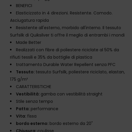
BENEFICI
Elasticizzato in 4 direzioni. Resistente. Comodo.
Asciugatura rapida
Resistente all'esterno, morbido all'interno. Il tessuto
Surfsilk di Quiksilver ti offre il meglio di entrambi i mondi
Made Better
Realizzati con fibre di poliestere riciclate al 50% da
rifiuti tessili e 35% da bottiglie di plastica
trattamento Durable Water Repellent senza PFC
Tessuto:
tessuto Surfsilk, poliestere riciclato, elastan,
175 g/m²
CARATTERISTICHE
Vestibilità:
gamba con vestibilità straight
Stile senza tempo
Patta:
performance
Vita:
fissa
bordo esterno:
bordo esterno da 20"
Chiusura:
coulisse