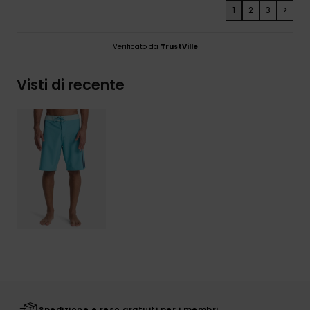
1
2
3
>
Verificato da
TrustVille
Visti di recente
Spedizione e reso gratuiti per i membri