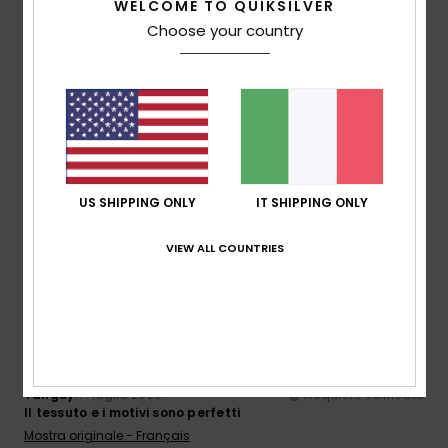
WELCOME TO QUIKSILVER
Rapporto qualità-prezzo
4.4
Choose your country
Taglia
Materiale
4.7
Troppo piccolo
Troppo grande
Colore
4.7
US SHIPPING ONLY
IT SHIPPING ONLY
VIEW ALL COUNTRIES
5
/5
Tanguy
17. luglio 2026
Acquisto verificato
Il tessuto e i motivi sono perfetti
Mostra originale - Français