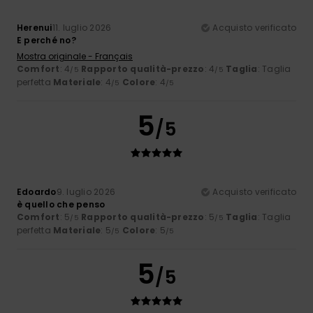
Herenui
11. luglio 2026
Acquisto verificato
E perché no?
Mostra originale - Français
Comfort
: 4
Rapporto qualità-prezzo
: 4
Taglia
: Taglia
/5
/5
perfetta
Materiale
: 4
Colore
: 4
/5
/5
5
/5
Edoardo
9. luglio 2026
Acquisto verificato
è quello che penso
Comfort
: 5
Rapporto qualità-prezzo
: 5
Taglia
: Taglia
/5
/5
perfetta
Materiale
: 5
Colore
: 5
/5
/5
5
/5