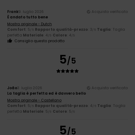
Frank
9. luglio 2026
Acquisto verificato
È andato tutto bene
Mostra originale - Dutch
Comfort
: 5
Rapporto qualità-prezzo
: 3
Taglia
: Taglia
/5
/5
perfetta
Materiale
: 4
Colore
: 4
/5
/5
Consiglio questo prodotto
5
/5
João
3. luglio 2026
Acquisto verificato
La taglia è perfetta ed è davvero bello
Mostra originale - Castellano
Comfort
: 5
Rapporto qualità-prezzo
: 4
Taglia
: Taglia
/5
/5
perfetta
Materiale
: 5
Colore
: 5
/5
/5
5
/5