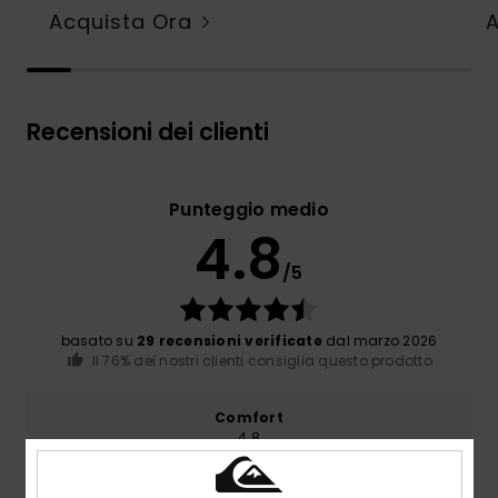
Acquista Ora
Recensioni dei clienti
Punteggio medio
4.8
/5
basato su
29 recensioni verificate
dal marzo 2026
Il 76% dei nostri clienti consiglia questo prodotto
Comfort
4.8