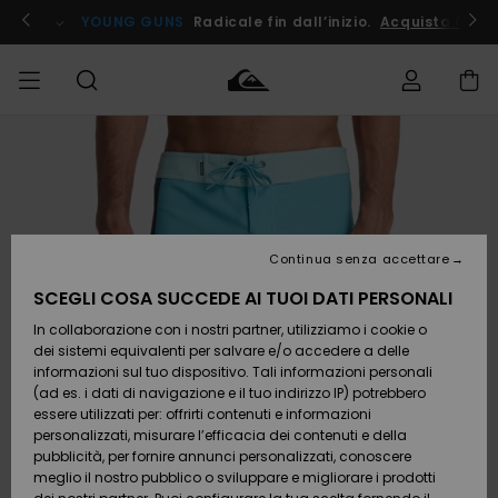
Salta
alle
ito !
YOUNG GUNS
Radicale fin dall’inizio.
Acquista Ora
informazioni
sul
prodotto
Accedi al tuo
UOMO
Abbigliamento
Abbigliamento
Shop
Surf Shop
Snow
Outlet
ordine
Uomo
Shop
Uomo
Uomo
BAMBINO
Spedizione
Accessori
Accessori
Nuovi
arrivi
Surf Shop
Outlet
Continua senza accettare
DONNA
Bambino
Snow
Bambino
Resi
Shop
SCEGLI COSA SUCCEDE AI TUOI DATI PERSONALI
Calzature
Calzature
Bambino
In collaborazione con i nostri partner, utilizziamo i cookie o
e
e
Da
SURF
Pagamento
infradito
infradito
Scoprire
Highlights
Outlet
dei sistemi equivalenti per salvare e/o accedere a delle
Donna
informazioni sul tuo dispositivo. Tali informazioni personali
SNOW
Snow
(ad es. i dati di navigazione e il tuo indirizzo IP) potrebbero
Buono regalo
Shop
essere utilizzati per: offrirti contenuti e informazioni
Surf /
Surf /
Snow
Comunità
Donna
personalizzati, misurare l’efficacia dei contenuti e della
Acqua
Acqua
OUTLET
pubblicità, per fornire annunci personalizzati, conoscere
Quiksilver
meglio il nostro pubblico o sviluppare e migliorare i prodotti
Freedom