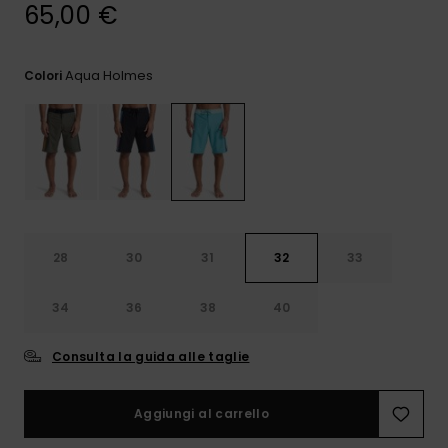
e accedi al
65,00 €
nostro
modulo di
contatto.
Aqua Holmes
Colori
Consulta
le FAQ
28
30
31
32
33
34
36
38
40
Consulta la guida alle taglie
Aggiungi al carrello