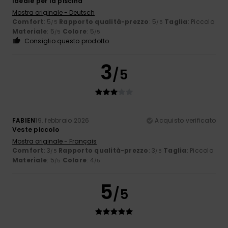
Ideale per la piscina
Mostra originale - Deutsch
Comfort
: 5
Rapporto qualità-prezzo
: 5
Taglia
: Piccolo
/5
/5
Materiale
: 5
Colore
: 5
/5
/5
Consiglio questo prodotto
3
/5
FABIEN
19. febbraio 2026
Acquisto verificato
Veste piccolo
Mostra originale - Français
Comfort
: 3
Rapporto qualità-prezzo
: 3
Taglia
: Piccolo
/5
/5
Materiale
: 5
Colore
: 4
/5
/5
5
/5