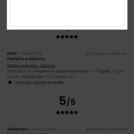
perfetta
Materiale
: 5
Colore
: 5
/5
/5
Consiglio questo prodotto
5
/5
Felix
16. aprile 2026
Acquisto verificato
Prefetto e defunto
Mostra originale - Deutsch
Comfort
: 5
Rapporto qualità-prezzo
: 5
Taglia
: Taglia
/5
/5
perfetta
Materiale
: 5
Colore
: 5
/5
/5
Consiglio questo prodotto
5
/5
Guillermo
18. marzo 2026
Acquisto verificato