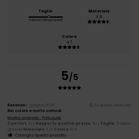
Taglia
Materiale
4.8
Troppo piccolo
Troppo grande
Colore
4.7
5
/5
Resende
2. giugno 2026
Acquisto verificato
Bel colore e molto comodi
Mostra originale - Português
Comfort
: 5
Rapporto qualità-prezzo
: 5
Taglia
: Troppo
/5
/5
grande
Materiale
: 5
Colore
: 5
/5
/5
Consiglio questo prodotto