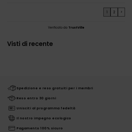
1
2
>
Verificato da
TrustVille
Visti di recente
Spedizione e reso gratuiti per i membri
Reso entro 30 giorni
Unisciti al programma fedeltà
Il nostro impegno ecologico
Pagamento 100% sicuro