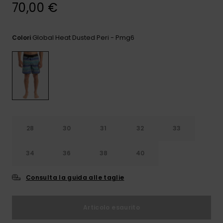
e accedi al
70,00 €
nostro
modulo di
contatto.
Global Heat Dusted Peri - Pmg6
Colori
Consulta
le FAQ
28
30
31
32
33
34
36
38
40
Consulta la guida alle taglie
Articolo esaurito