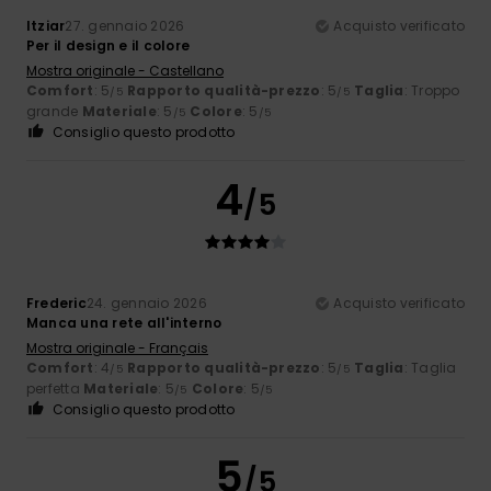
Itziar
27. gennaio 2026
Acquisto verificato
Per il design e il colore
Mostra originale - Castellano
Comfort
: 5
Rapporto qualità-prezzo
: 5
Taglia
: Troppo
/5
/5
grande
Materiale
: 5
Colore
: 5
/5
/5
Consiglio questo prodotto
4
/5
Frederic
24. gennaio 2026
Acquisto verificato
Manca una rete all'interno
Mostra originale - Français
Comfort
: 4
Rapporto qualità-prezzo
: 5
Taglia
: Taglia
/5
/5
perfetta
Materiale
: 5
Colore
: 5
/5
/5
Consiglio questo prodotto
5
/5