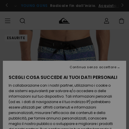
Salta
alle
ito !
YOUNG GUNS
Radicale fin dall’inizio.
Acquista Ora
informazioni
sul
prodotto
ESAURITE
Accedi al tuo
UOMO
Abbigliamento
Abbigliamento
Shop
Surf Shop
Snow
Outlet
ordine
Uomo
Shop
Uomo
Uomo
BAMBINO
Spedizione
Accessori
Accessori
Nuovi
arrivi
Surf Shop
Outlet
Continua senza accettare
DONNA
Bambino
Snow
Bambino
Resi
Shop
SCEGLI COSA SUCCEDE AI TUOI DATI PERSONALI
Calzature
Calzature
Bambino
In collaborazione con i nostri partner, utilizziamo i cookie o
e
e
Da
SURF
Pagamento
infradito
infradito
Scoprire
Highlights
Outlet
dei sistemi equivalenti per salvare e/o accedere a delle
Donna
informazioni sul tuo dispositivo. Tali informazioni personali
SNOW
Snow
(ad es. i dati di navigazione e il tuo indirizzo IP) potrebbero
Buono regalo
Shop
essere utilizzati per: offrirti contenuti e informazioni
Surf /
Surf /
Snow
Comunità
Donna
personalizzati, misurare l’efficacia dei contenuti e della
Acqua
Acqua
OUTLET
pubblicità, per fornire annunci personalizzati, conoscere
Quiksilver
meglio il nostro pubblico o sviluppare e migliorare i prodotti
Freedom