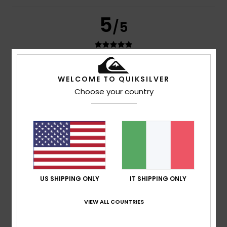
5
/5
Elisabeth
25. maggio 2026
Acquisto verificato
WELCOME TO QUIKSILVER
Tutto perfetto
Choose your country
Mostra originale - Deutsch
Comfort
: 5
Rapporto qualità-prezzo
: 5
Taglia
: Taglia
/5
/5
perfetta
Materiale
: 5
/5
Consiglio questo prodotto
5
/5
US SHIPPING ONLY
IT SHIPPING ONLY
Roberto
25. aprile 2026
Acquisto verificato
VIEW ALL COUNTRIES
Ottimo prodotto, bel design
Comfort
: 5
Rapporto qualità-prezzo
: 5
Taglia
: Taglia
/5
/5