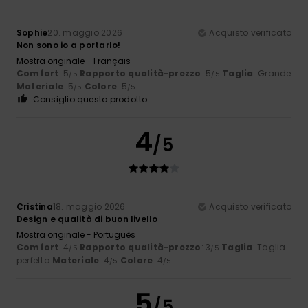
Sophie
20. maggio 2026
Acquisto verificato
Non sono io a portarlo!
Mostra originale - Français
Comfort
: 5
Rapporto qualità-prezzo
: 5
Taglia
: Grande
/5
/5
Materiale
: 5
Colore
: 5
/5
/5
Consiglio questo prodotto
4
/5
Cristina
18. maggio 2026
Acquisto verificato
Design e qualità di buon livello
Mostra originale - Português
Comfort
: 4
Rapporto qualità-prezzo
: 3
Taglia
: Taglia
/5
/5
perfetta
Materiale
: 4
Colore
: 4
/5
/5
5
/5