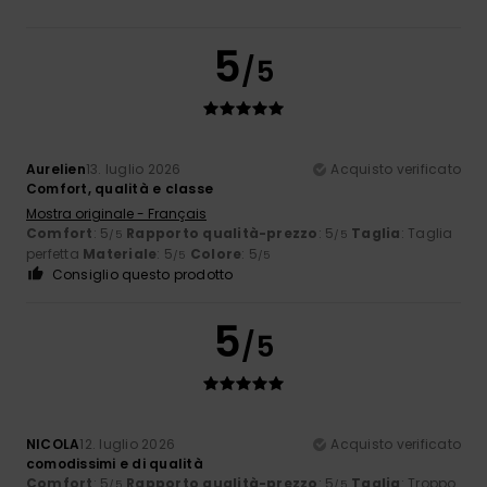
5
/5
Aurelien
13. luglio 2026
Acquisto verificato
Comfort, qualità e classe
Mostra originale - Français
Comfort
: 5
Rapporto qualità-prezzo
: 5
Taglia
: Taglia
/5
/5
perfetta
Materiale
: 5
Colore
: 5
/5
/5
Consiglio questo prodotto
5
/5
NICOLA
12. luglio 2026
Acquisto verificato
comodissimi e di qualità
Comfort
: 5
Rapporto qualità-prezzo
: 5
Taglia
: Troppo
/5
/5