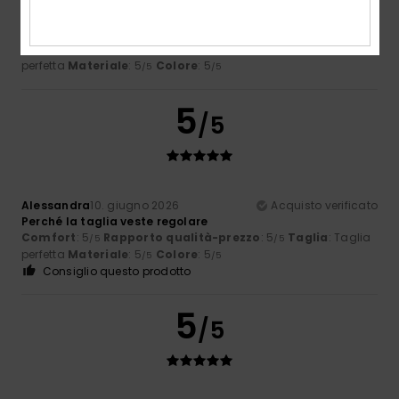
molto comodo
Mostra originale - Castellano
Comfort
: 5
Rapporto qualità-prezzo
: 4
Taglia
: Taglia
/5
/5
perfetta
Materiale
: 5
Colore
: 5
/5
/5
5
/5
Alessandra
10. giugno 2026
Acquisto verificato
Perché la taglia veste regolare
Comfort
: 5
Rapporto qualità-prezzo
: 5
Taglia
: Taglia
/5
/5
perfetta
Materiale
: 5
Colore
: 5
/5
/5
Consiglio questo prodotto
5
/5