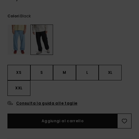
e accedi al
nostro
modulo di
Black
Colori
contatto.
Consulta
le FAQ
XS
S
M
L
XL
XXL
Consulta la guida alle taglie
Aggiungi al carrello