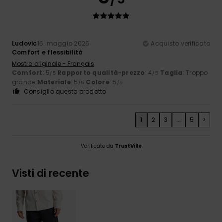
Ludovic
16. maggio 2026
Acquisto verificato
Comfort e flessibilità
Mostra originale - Français
Comfort
: 5
Rapporto qualità-prezzo
: 4
Taglia
: Troppo
/5
/5
grande
Materiale
: 5
Colore
: 5
/5
/5
Consiglio questo prodotto
1
2
3
...
5
>
Verificato da
TrustVille
Visti di recente