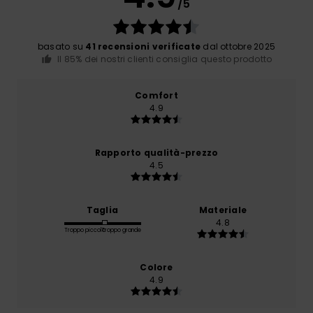
/5
basato su
41 recensioni verificate
dal ottobre 2025
Il 85% dei nostri clienti consiglia questo prodotto
Comfort
4.9
Rapporto qualità-prezzo
4.5
Taglia
Materiale
4.8
Troppo piccolo
Troppo grande
Colore
4.9