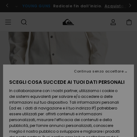
Salta
alle
ito !
YOUNG GUNS
Radicale fin dall’inizio.
Acquista Ora
informazioni
sul
prodotto
Accedi al tuo
UOMO
Abbigliamento
Abbigliamento
Shop
Surf Shop
Snow
Outlet
ordine
Uomo
Shop
Uomo
Uomo
BAMBINO
Spedizione
Accessori
Accessori
Nuovi
arrivi
Surf Shop
Outlet
Continua senza accettare
DONNA
Bambino
Snow
Bambino
Resi
Shop
SCEGLI COSA SUCCEDE AI TUOI DATI PERSONALI
Calzature
Calzature
Bambino
In collaborazione con i nostri partner, utilizziamo i cookie o
e
e
Da
SURF
Pagamento
infradito
infradito
Scoprire
Highlights
Outlet
dei sistemi equivalenti per salvare e/o accedere a delle
Donna
informazioni sul tuo dispositivo. Tali informazioni personali
SNOW
Snow
(ad es. i dati di navigazione e il tuo indirizzo IP) potrebbero
Buono regalo
Shop
essere utilizzati per: offrirti contenuti e informazioni
Surf /
Surf /
Snow
Comunità
Donna
personalizzati, misurare l’efficacia dei contenuti e della
Acqua
Acqua
OUTLET
pubblicità, per fornire annunci personalizzati, conoscere
Quiksilver
meglio il nostro pubblico o sviluppare e migliorare i prodotti
Freedom