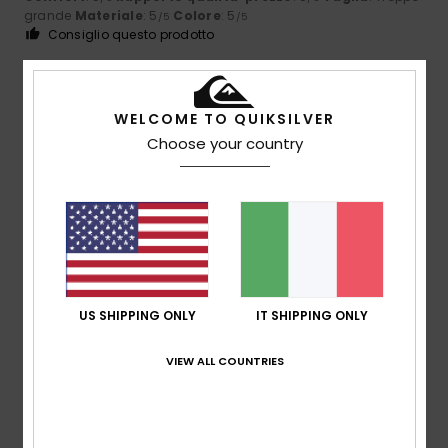
grande
Materiale
: 5
Colore
: 5
/5
/5
Consiglio questo prodotto
5
/5
WELCOME TO QUIKSILVER
Choose your country
Fialho
2. luglio 2026
Acquisto verificato
Il comfort
Mostra originale - Português
Comfort
: 5
Rapporto qualità-prezzo
: 5
Taglia
: Troppo
/5
/5
grande
Colore
: 5
/5
Consiglio questo prodotto
US SHIPPING ONLY
IT SHIPPING ONLY
5
/5
VIEW ALL COUNTRIES
Maria Jesus
18. giugno 2026
Acquisto verificato