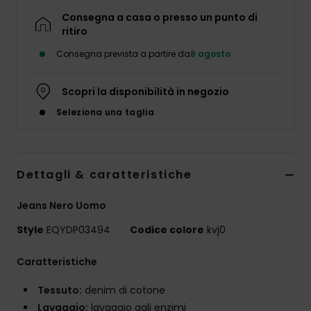
Consegna a casa o presso un punto di
ritiro
Consegna prevista a partire da
8 agosto
Scopri la disponibilità in negozio
Seleziona una taglia
Dettagli & caratteristiche
Jeans Nero Uomo
Style
EQYDP03494
Codice colore
kvj0
Caratteristiche
Tessuto:
denim di cotone
Lavaggio:
lavaggio agli enzimi