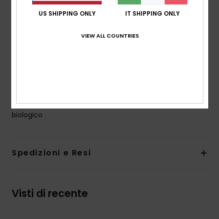
Maniche:
Maniche lunghe
US SHIPPING ONLY
IT SHIPPING ONLY
Tasche:
tasche a marsupio applicate
Chiusura:
chiusura con cerniera integrale
VIEW ALL COUNTRIES
Marcatura:
marcatura Quiksilver
Altre caratteristiche:
finitura non spazzolata
Coulisse sul cappuccio
Tintura ecologica
Composizione
[Tessuto principale] 100% cotone
biologico
Spedizioni e Resi
Visti di recente