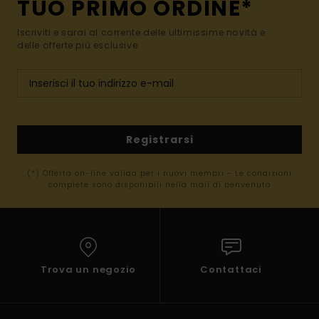
TUO PRIMO ORDINE*
Iscriviti e sarai al corrente delle ultimissime novità e
delle offerte più esclusive.
Registrarsi
(*) Offerta on-line valida per i nuovi membri - Le condizioni
complete sono disponibili nella mail di benvenuto
Trova un negozio
Contattaci