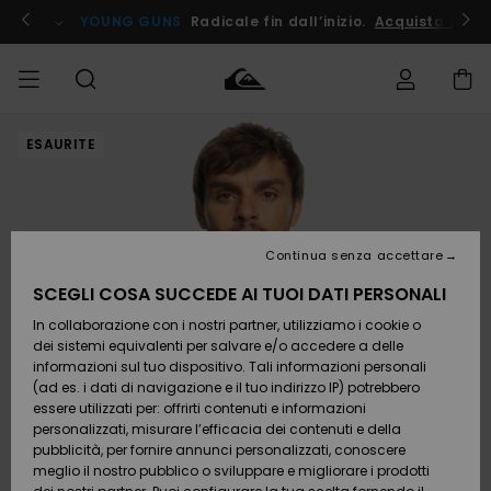
Salta
alle
ito !
YOUNG GUNS
Radicale fin dall’inizio.
Acquista Ora
informazioni
sul
prodotto
ESAURITE
Accedi al tuo
UOMO
Abbigliamento
Abbigliamento
Shop
Surf Shop
Snow
Outlet
ordine
Uomo
Shop
Uomo
Uomo
BAMBINO
Spedizione
Accessori
Accessori
Nuovi
arrivi
Surf Shop
Outlet
Continua senza accettare
DONNA
Bambino
Snow
Bambino
Resi
Shop
SCEGLI COSA SUCCEDE AI TUOI DATI PERSONALI
Calzature
Calzature
Bambino
In collaborazione con i nostri partner, utilizziamo i cookie o
e
e
Da
SURF
Pagamento
infradito
infradito
Scoprire
Highlights
Outlet
dei sistemi equivalenti per salvare e/o accedere a delle
Donna
informazioni sul tuo dispositivo. Tali informazioni personali
SNOW
Snow
(ad es. i dati di navigazione e il tuo indirizzo IP) potrebbero
Buono regalo
Shop
essere utilizzati per: offrirti contenuti e informazioni
Surf /
Surf /
Snow
Comunità
Donna
personalizzati, misurare l’efficacia dei contenuti e della
Acqua
Acqua
OUTLET
pubblicità, per fornire annunci personalizzati, conoscere
Quiksilver
meglio il nostro pubblico o sviluppare e migliorare i prodotti
Freedom