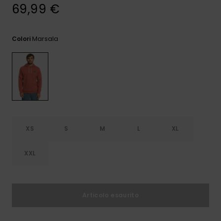
e accedi al
69,99 €
nostro
modulo di
contatto.
Marsala
Colori
Consulta
le FAQ
XS
S
M
L
XL
XXL
Articolo esaurito