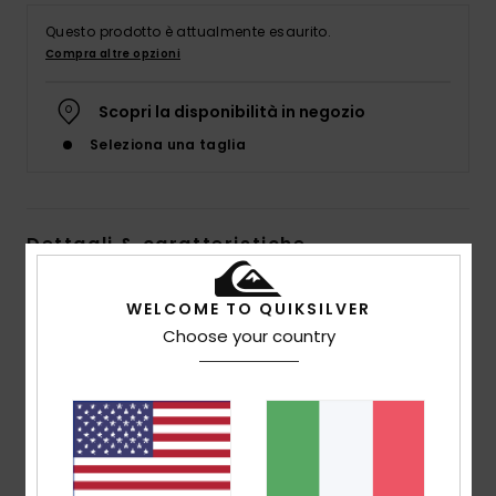
Questo prodotto è attualmente esaurito.
Compra altre opzioni
Scopri la disponibilità in negozio
Seleziona una taglia
Dettagli & caratteristiche
Felpa con cappuccio Rosa Uomo
WELCOME TO QUIKSILVER
Style
EQYFT04739
Codice colore
mpd0
Choose your country
Caratteristiche
Tessuto:
cotone biologico [400 g/m2]
Vestibilità:
vestibilità comoda
Collo:
collo con cappuccio