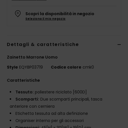
Scopri la disponibilità in negozio
Seleziona il mio negozio
Dettagli & caratteristiche
Zainetto Marrone Uomo
Style
EQYBP03719
Codice colore
cmk0
Caratteristiche
Tessuto:
poliestere riciclato [600D]
Scomparti:
Due scomparti principali, tasca
anteriore con cerniera
Etichetta tessuta ad alta definizione
Organiser interno per gli accessori
Dimensioni:
45[H] x 30[W] x 19[D] cm