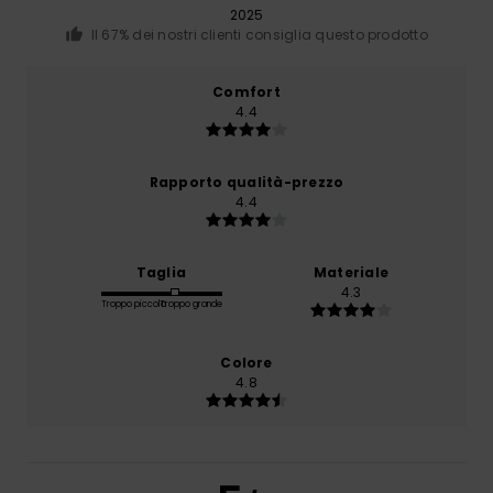
2025
Il 67% dei nostri clienti consiglia questo prodotto
Comfort
4.4
Rapporto qualità-prezzo
4.4
Taglia
Materiale
4.3
Troppo piccolo
Troppo grande
Colore
4.8