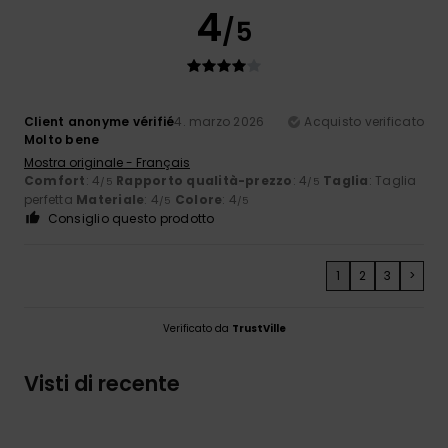
4
/5
Client anonyme vérifié
4. marzo 2026
Acquisto verificato
Molto bene
Mostra originale - Français
Comfort
: 4
Rapporto qualità-prezzo
: 4
Taglia
: Taglia
/5
/5
perfetta
Materiale
: 4
Colore
: 4
/5
/5
Consiglio questo prodotto
1
2
3
>
Verificato da
TrustVille
Visti di recente