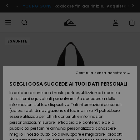
Salta
alle
ito !
YOUNG GUNS
Radicale fin dall’inizio.
Acquista Ora
informazioni
sul
prodotto
ESAURITE
Accedi al tuo
UOMO
Abbigliamento
Abbigliamento
Shop
Surf Shop
Snow
Outlet
ordine
Uomo
Shop
Uomo
Uomo
BAMBINO
Spedizione
Accessori
Accessori
Nuovi
arrivi
Surf Shop
Outlet
Continua senza accettare
DONNA
Bambino
Snow
Bambino
Resi
Shop
SCEGLI COSA SUCCEDE AI TUOI DATI PERSONALI
Calzature
Calzature
Bambino
In collaborazione con i nostri partner, utilizziamo i cookie o
e
e
Da
SURF
Pagamento
infradito
infradito
Scoprire
Highlights
Outlet
dei sistemi equivalenti per salvare e/o accedere a delle
Donna
informazioni sul tuo dispositivo. Tali informazioni personali
SNOW
Snow
(ad es. i dati di navigazione e il tuo indirizzo IP) potrebbero
Buono regalo
Shop
essere utilizzati per: offrirti contenuti e informazioni
Surf /
Surf /
Snow
Comunità
Donna
personalizzati, misurare l’efficacia dei contenuti e della
Acqua
Acqua
OUTLET
pubblicità, per fornire annunci personalizzati, conoscere
Quiksilver
meglio il nostro pubblico o sviluppare e migliorare i prodotti
Freedom