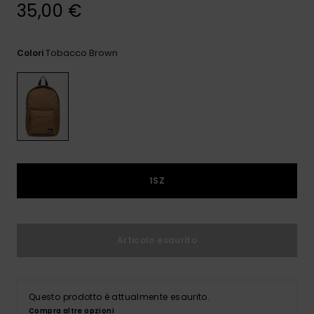
e accedi al
35,00 €
nostro
modulo di
contatto.
Tobacco Brown
Colori
Consulta
le FAQ
1SZ
Articolo esaurito
Questo prodotto è attualmente esaurito.
Compra altre opzioni