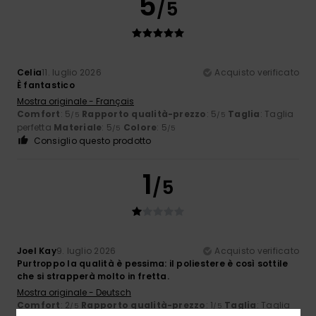
5
/5
Celia
11. luglio 2026
Acquisto verificato
È fantastico
Mostra originale - Français
Comfort
: 5
Rapporto qualità-prezzo
: 5
Taglia
: Taglia
/5
/5
perfetta
Materiale
: 5
Colore
: 5
/5
/5
Consiglio questo prodotto
1
/5
Joel Kay
9. luglio 2026
Acquisto verificato
Purtroppo la qualità è pessima: il poliestere è così sottile
che si strapperà molto in fretta.
Mostra originale - Deutsch
Comfort
: 2
Rapporto qualità-prezzo
: 1
Taglia
: Taglia
/5
/5