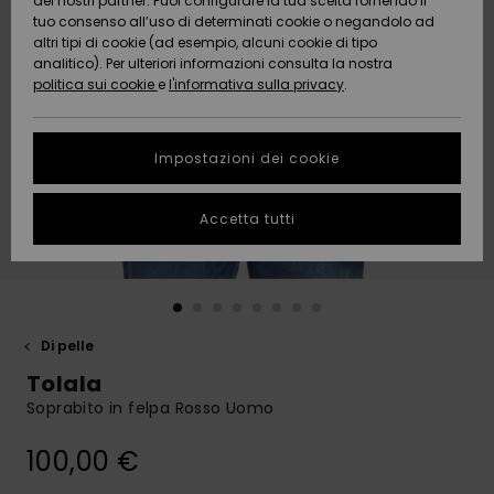
dei nostri partner. Puoi configurare la tua scelta fornendo il
Da
tuo consenso all’uso di determinati cookie o negandolo ad
Snow
Neve
AIUTO &
Scoprire
Protezione
altri tipi di cookie (ad esempio, alcuni cookie di tipo
CONTATTI
dei dati
analitico). Per ulteriori informazioni consulta la nostra
politica sui cookie
e
l'informativa sulla privacy
.
Nuovi
Nuovi
Comunità
SOSTENIBILITA
Guida alle
arrivi
arrivi
taglie
Impostazioni dei cookie
NEGOZI
Da
Da
Avvia una
Accetta tutti
Scoprire
Scoprire
QUIKSILVER
conversazione
APP
per ottenere
la risposta
più rapida
WISHLIST
alla tua
domanda.
Di pelle
Avvia una
Tolala
conversazione
Soprabito in felpa Rosso Uomo
Trova le
risposte alle
100,00 €
domande
più frequenti