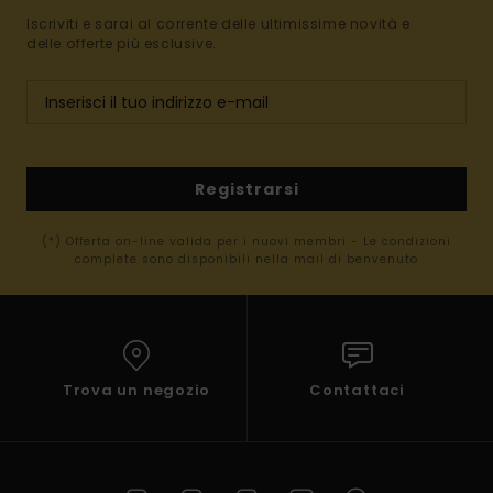
Iscriviti e sarai al corrente delle ultimissime novità e
delle offerte più esclusive.
Registrarsi
(*) Offerta on-line valida per i nuovi membri - Le condizioni
complete sono disponibili nella mail di benvenuto
Trova un negozio
Contattaci