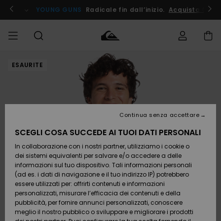
Salta
alle
ito !
YOUNG GUNS
Radicale fin dall’inizio.
Acquista Ora
informazioni
sul
prodotto
ESAURITE
Accedi al tuo
UOMO
Abbigliamento
Abbigliamento
Shop
Surf Shop
Snow
Outlet
ordine
Uomo
Shop
Uomo
Uomo
BAMBINO
Spedizione
Accessori
Accessori
Nuovi
arrivi
Surf Shop
Outlet
Continua senza accettare
DONNA
Bambino
Snow
Bambino
Resi
Shop
SCEGLI COSA SUCCEDE AI TUOI DATI PERSONALI
Calzature
Calzature
Bambino
In collaborazione con i nostri partner, utilizziamo i cookie o
e
e
Da
SURF
Pagamento
infradito
infradito
Scoprire
Highlights
Outlet
dei sistemi equivalenti per salvare e/o accedere a delle
Donna
informazioni sul tuo dispositivo. Tali informazioni personali
SNOW
Snow
(ad es. i dati di navigazione e il tuo indirizzo IP) potrebbero
Buono regalo
Shop
essere utilizzati per: offrirti contenuti e informazioni
Surf /
Surf /
Snow
Comunità
Donna
personalizzati, misurare l’efficacia dei contenuti e della
Acqua
Acqua
OUTLET
pubblicità, per fornire annunci personalizzati, conoscere
Quiksilver
meglio il nostro pubblico o sviluppare e migliorare i prodotti
Freedom