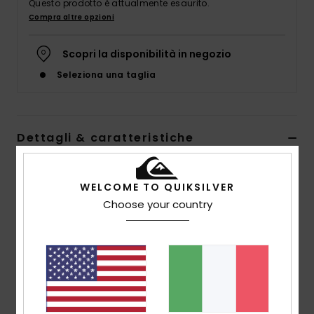
Questo prodotto è attualmente esaurito.
Compra altre opzioni
Scopri la disponibilità in negozio
Seleziona una taglia
Dettagli & caratteristiche
Soprabito in felpa Rosso Uomo
WELCOME TO QUIKSILVER
Style
EQYFT04806
Codice colore
rrr6
Choose your country
Caratteristiche
Tessuto ecosostenibile:
poliestere riciclato [320
g/m2]
Vestibilità:
vestibilità trucker
Collo:
colletto