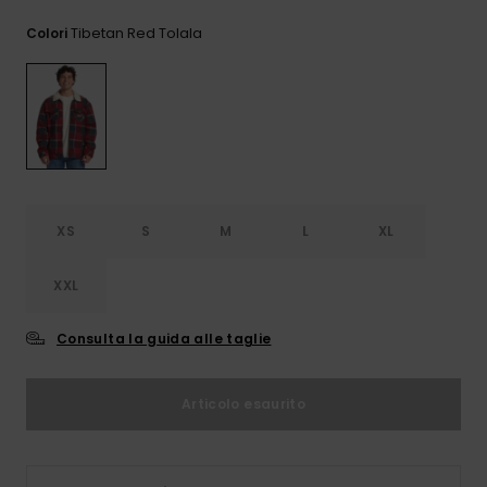
e accedi al
nostro
Tibetan Red Tolala
Colori
modulo di
contatto.
Consulta
le FAQ
XS
S
M
L
XL
XXL
Consulta la guida alle taglie
Articolo esaurito