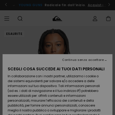
Salta
alle
ito !
YOUNG GUNS
Radicale fin dall’inizio.
Acquista Ora
informazioni
sul
prodotto
ESAURITE
Accedi al tuo
UOMO
Abbigliamento
Abbigliamento
Shop
Surf Shop
Snow
Outlet
ordine
Uomo
Shop
Uomo
Uomo
BAMBINO
Spedizione
Accessori
Accessori
Nuovi
arrivi
Surf Shop
Outlet
Continua senza accettare
DONNA
Bambino
Snow
Bambino
Resi
Shop
SCEGLI COSA SUCCEDE AI TUOI DATI PERSONALI
Calzature
Calzature
Bambino
In collaborazione con i nostri partner, utilizziamo i cookie o
e
e
Da
SURF
Pagamento
infradito
infradito
Scoprire
Highlights
Outlet
dei sistemi equivalenti per salvare e/o accedere a delle
Donna
informazioni sul tuo dispositivo. Tali informazioni personali
SNOW
Snow
(ad es. i dati di navigazione e il tuo indirizzo IP) potrebbero
Buono regalo
Shop
essere utilizzati per: offrirti contenuti e informazioni
Surf /
Surf /
Snow
Comunità
Donna
personalizzati, misurare l’efficacia dei contenuti e della
Acqua
Acqua
OUTLET
pubblicità, per fornire annunci personalizzati, conoscere
Quiksilver
meglio il nostro pubblico o sviluppare e migliorare i prodotti
Freedom