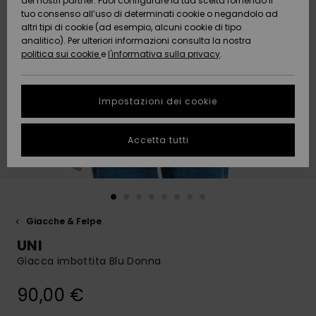
dei nostri partner. Puoi configurare la tua scelta fornendo il
Da
tuo consenso all’uso di determinati cookie o negandolo ad
Snow
Neve
AIUTO &
Scoprire
Protezione
altri tipi di cookie (ad esempio, alcuni cookie di tipo
CONTATTI
dei dati
analitico). Per ulteriori informazioni consulta la nostra
politica sui cookie
e
l'informativa sulla privacy
.
Nuovi
Nuovi
Comunità
SOSTENIBILITA
Guida alle
arrivi
arrivi
taglie
Impostazioni dei cookie
NEGOZI
Da
Da
Avvia una
Accetta tutti
Scoprire
Scoprire
QUIKSILVER
conversazione
APP
per ottenere
la risposta
più rapida
WISHLIST
alla tua
domanda.
Giacche & Felpe
Avvia una
UNI
conversazione
Giacca imbottita Blu Donna
Trova le
risposte alle
90,00 €
domande
più frequenti