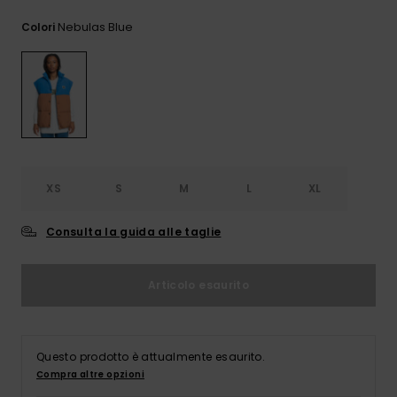
e accedi al
nostro
Nebulas Blue
Colori
modulo di
contatto.
Consulta
le FAQ
XS
S
M
L
XL
Consulta la guida alle taglie
Articolo esaurito
Questo prodotto è attualmente esaurito.
Compra altre opzioni