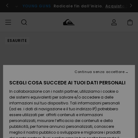
Salta
alle
ito !
YOUNG GUNS
Radicale fin dall’inizio.
Acquista Ora
informazioni
sul
prodotto
ESAURITE
Accedi al tuo
UOMO
Abbigliamento
Abbigliamento
Shop
Surf Shop
Snow
Outlet
ordine
Uomo
Shop
Uomo
Uomo
BAMBINO
Spedizione
Accessori
Accessori
Nuovi
arrivi
Surf Shop
Outlet
Continua senza accettare
DONNA
Bambino
Snow
Bambino
Resi
Shop
SCEGLI COSA SUCCEDE AI TUOI DATI PERSONALI
Calzature
Calzature
Bambino
In collaborazione con i nostri partner, utilizziamo i cookie o
e
e
Da
SURF
Pagamento
infradito
infradito
Scoprire
Highlights
Outlet
dei sistemi equivalenti per salvare e/o accedere a delle
Donna
informazioni sul tuo dispositivo. Tali informazioni personali
SNOW
Snow
(ad es. i dati di navigazione e il tuo indirizzo IP) potrebbero
Buono regalo
Shop
essere utilizzati per: offrirti contenuti e informazioni
Surf /
Surf /
Snow
Comunità
Donna
personalizzati, misurare l’efficacia dei contenuti e della
Acqua
Acqua
OUTLET
pubblicità, per fornire annunci personalizzati, conoscere
Quiksilver
meglio il nostro pubblico o sviluppare e migliorare i prodotti
Freedom