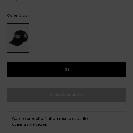
e accedi al
nostro
modulo di
Black
Colori
contatto.
Consulta
le FAQ
1SZ
Articolo esaurito
Questo prodotto è attualmente esaurito.
Compra altre opzioni