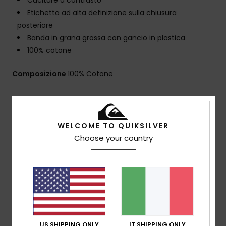
Cuciture a contrasto
Etichetta ad alta definizione sulla chiusura
posteriore
Banda in grana grossa con gancio in plastica
100% cotone
Composizione
100% Cotone
Spedizioni e Resi
WELCOME TO QUIKSILVER
Choose your country
Recensioni dei clienti
Punteggio medio
4.0
/5
US SHIPPING ONLY
IT SHIPPING ONLY