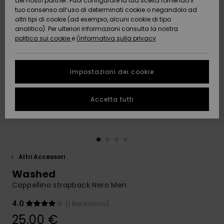
dei nostri partner. Puoi configurare la tua scelta fornendo il
Da
tuo consenso all’uso di determinati cookie o negandolo ad
Snow
Neve
AIUTO &
Scoprire
Protezione
altri tipi di cookie (ad esempio, alcuni cookie di tipo
CONTATTI
dei dati
analitico). Per ulteriori informazioni consulta la nostra
politica sui cookie
e
l'informativa sulla privacy
.
Nuovi
Nuovi
Comunità
SOSTENIBILITA
Guida alle
arrivi
arrivi
taglie
Impostazioni dei cookie
NEGOZI
Da
Da
Avvia una
Accetta tutti
Scoprire
Scoprire
QUIKSILVER
conversazione
APP
per ottenere
la risposta
più rapida
WISHLIST
alla tua
domanda.
Altri Accessori
Avvia una
Washed
conversazione
Cappellino strapback Nero Men
Trova le
risposte alle
4.0
(1 Recensioni)
domande
25,00 €
più frequenti