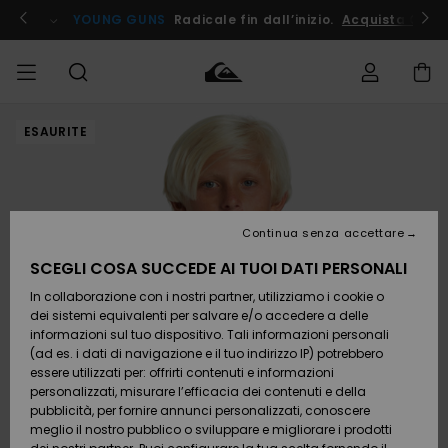
Salta
alle
ito !
YOUNG GUNS
Radicale fin dall’inizio.
Acquista Ora
informazioni
sul
prodotto
ESAURITE
Accedi al tuo
UOMO
Abbigliamento
Abbigliamento
Shop
Surf Shop
Snow
Outlet
ordine
Uomo
Shop
Uomo
Uomo
BAMBINO
Spedizione
Accessori
Accessori
Nuovi
arrivi
Surf Shop
Outlet
Continua senza accettare
DONNA
Bambino
Snow
Bambino
Resi
Shop
SCEGLI COSA SUCCEDE AI TUOI DATI PERSONALI
Calzature
Calzature
Bambino
In collaborazione con i nostri partner, utilizziamo i cookie o
e
e
Da
SURF
Pagamento
infradito
infradito
Scoprire
Highlights
Outlet
dei sistemi equivalenti per salvare e/o accedere a delle
Donna
informazioni sul tuo dispositivo. Tali informazioni personali
SNOW
Snow
(ad es. i dati di navigazione e il tuo indirizzo IP) potrebbero
Buono regalo
Shop
essere utilizzati per: offrirti contenuti e informazioni
Surf /
Surf /
Snow
Comunità
Donna
personalizzati, misurare l’efficacia dei contenuti e della
Acqua
Acqua
OUTLET
pubblicità, per fornire annunci personalizzati, conoscere
Quiksilver
meglio il nostro pubblico o sviluppare e migliorare i prodotti
Freedom