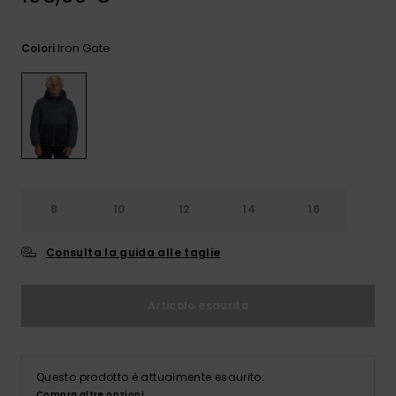
e accedi al
nostro
modulo di
Iron Gate
Colori
contatto.
Consulta
le FAQ
8
10
12
14
16
Consulta la guida alle taglie
Articolo esaurito
Questo prodotto è attualmente esaurito.
Compra altre opzioni