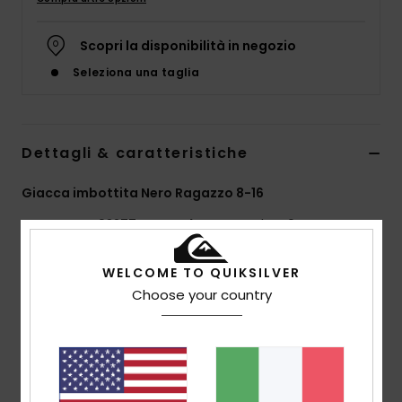
Scopri la disponibilità in negozio
Seleziona una taglia
Dettagli & caratteristiche
Giacca imbottita Nero Ragazzo 8-16
Style
EQBJK03277
Codice colore
kzm0
Caratteristiche
WELCOME TO QUIKSILVER
Choose your country
Tessuto ecosostenibile:
nylon riciclato [175 g/m2]
Finta piuma [250 g/m2]
Tessuto in contrasto nel pannello della spalla: misto
di cotone biologico e nylon riciclato
vestibilità:
vestibilità regular