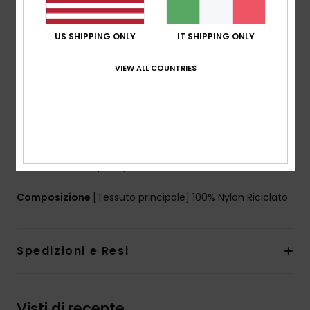
Collo:
collo con cappuccio
Maniche:
Maniche lunghe
US SHIPPING ONLY
IT SHIPPING ONLY
Tasche:
tasche con cerniera
Chiusura:
chiusura davanti con cerniera e tiretto in
VIEW ALL COUNTRIES
nastro a scacchi
Fodera:
fodera in taffeta con pannello a scacchi
stampati
Polsi e fondo elasticizzati
Etichetta in tessuto marcata sul petto
Scritta stampata posteriore destra
Composizione
[Tessuto principale] 100% Nylon Riciclato
Spedizioni e Resi
Visti di recente