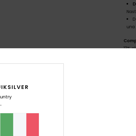
D
Nast
D
una 
Comp
13% el
Sped
IKSILVER
Gar
untry