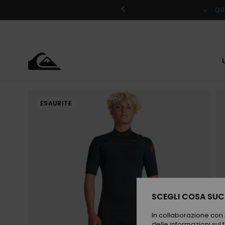
Salta
alle
QU
informazioni
sul
prodotto
ESAURITE
SCEGLI COSA SUCC
In collaborazione con i
delle informazioni sul t