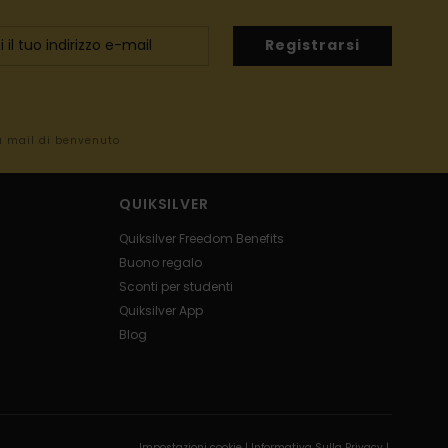
Registrarsi
la mail di benvenuto
QUIKSILVER
Quiksilver Freedom Benefits
Buono regalo
Sconti per studenti
Quiksilver App
Blog
Impostazioni cookie |
Informativa Sulla Privacy |