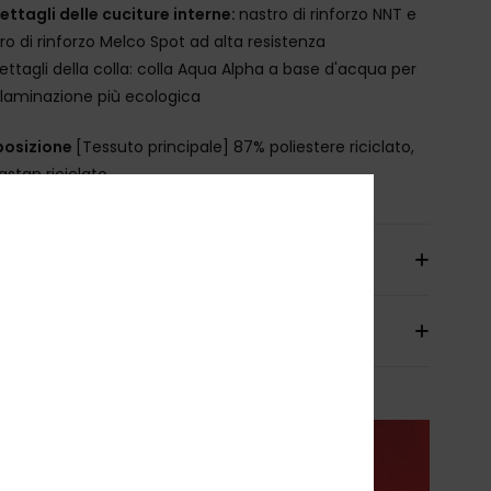
ettagli delle cuciture interne:
nastro di rinforzo NNT e
ro di rinforzo Melco Spot ad alta resistenza
ettagli della colla: colla Aqua Alpha a base d'acqua per
laminazione più ecologica
osizione
[Tessuto principale] 87% poliestere riciclato,
astan riciclato
izioni e Resi
anzia