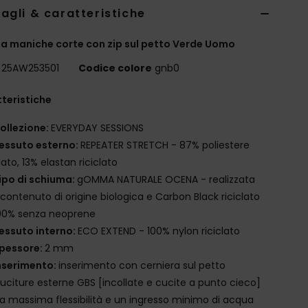
agli & caratteristiche
a maniche corte con zip sul petto Verde Uomo
25AW253501
Codice colore
gnb0
teristiche
ollezione:
EVERYDAY SESSIONS
essuto esterno:
REPEATER STRETCH - 87% poliestere
clato, 13% elastan riciclato
ipo di schiuma:
gOMMA NATURALE OCENA - realizzata
contenuto di origine biologica e Carbon Black riciclato
00% senza neoprene
essuto interno:
ECO EXTEND - 100% nylon riciclato
pessore:
2 mm
nserimento:
inserimento con cerniera sul petto
uciture esterne GBS [incollate e cucite a punto cieco]
la massima flessibilità e un ingresso minimo di acqua