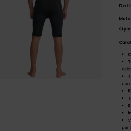
Dett
Muta 
Style
Carat
C
T
rici
T
con 
1
T
S
I
C
per 