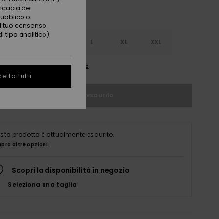
ficacia dei
pubblico o
 il tuo consenso
 tipo analitico).
S
S
M
L
XL
XXL
nsulta la guida alle taglie
etta tutti
Articolo esaurito
sto prodotto è attualmente esaurito.
pra altre opzioni
Scopri la disponibilità in negozio
Seleziona una taglia