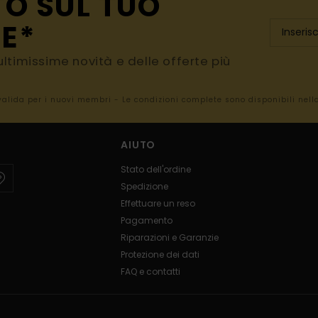
TO SUL TUO
E*
e ultimissime novità e delle offerte più
 valida per i nuovi membri - Le condizioni complete sono disponibili nel
AIUTO
Stato dell'ordine
Spedizione
Effettuare un reso
Pagamento
Riparazioni e Garanzie
Protezione dei dati
FAQ e contatti