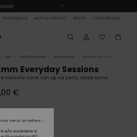
criviti
SOSTENIBILITA
AIUTO & CONTATTI
NEGOZI
CARTA REGALO
T
Surf
Surf Shop Uomo
Mute da Surf
Mute da Surf 2mm
2mm Everyday Sessions
a maniche corte con zip sul petto Verde Uomo
,00 €
Jade
i
inua senza accettare
vare e/o accedere a
 il tuo indirizzo IP)