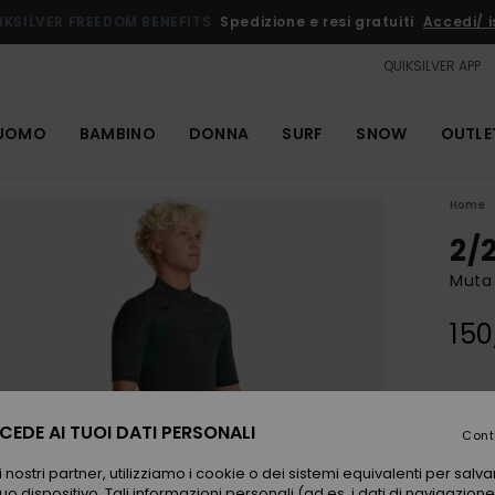
IKSILVER FREEDOM BENEFITS
Spedizione e resi gratuiti
Accedi/ is
QUIKSILVER APP
UOMO
BAMBINO
DONNA
SURF
SNOW
OUTLE
Home
2/
Muta 
150
Color
EDE AI TUOI DATI PERSONALI
Cont
 nostri partner, utilizziamo i cookie o dei sistemi equivalenti per sal
uo dispositivo. Tali informazioni personali (ad es. i dati di navigazione e