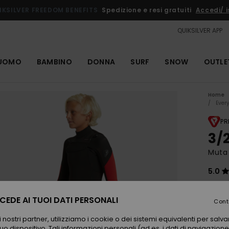
IKSILVER FREEDOM BENEFITS
Spedizione e resi gratuiti
Accedi/ is
QUIKSILVER APP
UOMO
BAMBINO
DONNA
SURF
SNOW
OUTLE
Home
Ever
PR
3/
Muta 
5.0
ECO-
200,0
EDE AI TUOI DATI PERSONALI
Cont
160
 nostri partner, utilizziamo i cookie o dei sistemi equivalenti per sal
OUTL
uo dispositivo. Tali informazioni personali (ad es. i dati di navigazione e