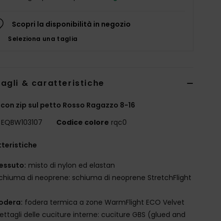
Scopri la disponibilità in negozio
Seleziona una taglia
agli & caratteristiche
con zip sul petto Rosso Ragazzo 8-16
EQBW103107
Codice colore
rqc0
teristiche
essuto:
misto di nylon ed elastan
chiuma di neoprene: schiuma di neoprene StretchFlight
odera:
fodera termica a zone WarmFlight ECO Velvet
ettagli delle cuciture interne: cuciture GBS (glued and