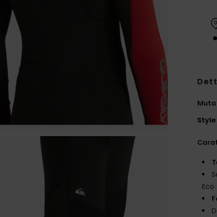
Dett
Muta 
Style
Carat
T
S
Eco
F
D