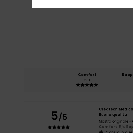
Comfort
Rapp
5.0
Createch Medica
5
/5
Buona qualità
Mostra originale -
Comfort
: 5
Rap
/5
Consiglio que