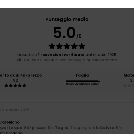
Punteggio medio
5.0
/5
basato su
1 recensioni verificate
dal ottobre 2025
Il 100% dei nostri clienti consiglia questo prodotto
orto qualità-prezzo
Taglia
Mate
5.0
N
Troppo piccolo
Troppo grande
l
9. ottobre 2025
 Castellano
porto qualità-prezzo
: 5
Taglia
: Troppo grande
Colore
: 5
/5
/5
sto prodotto