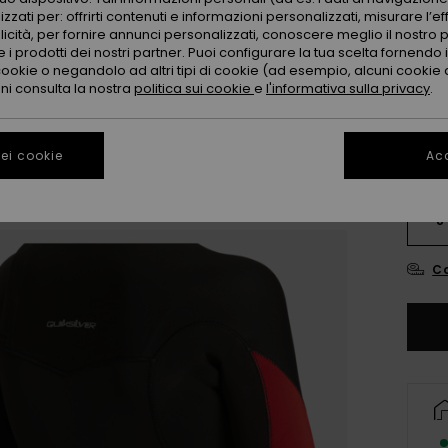
zzati per: offrirti contenuti e informazioni personalizzati, misurare l’ef
licità, per fornire annunci personalizzati, conoscere meglio il nostro 
Color
 i prodotti dei nostri partner. Puoi configurare la tua scelta fornendo
cookie o negandolo ad altri tipi di cookie (ad esempio, alcuni cookie di
oni consulta la nostra
politica sui cookie
e
l'informativa sulla privacy
.
ei cookie
Acc
8
Co