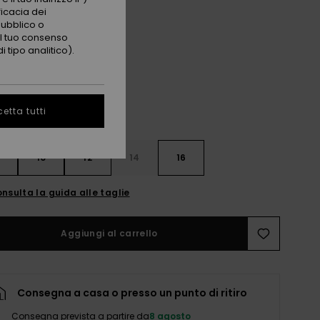
ficacia dei
pubblico o
High Risk Red
i
 il tuo consenso
 tipo analitico).
etta tutti
10
12
14
16
nsulta la guida alle taglie
Aggiungi al carrello
Consegna a casa o presso un punto di ritiro
Consegna prevista a partire da
8 agosto