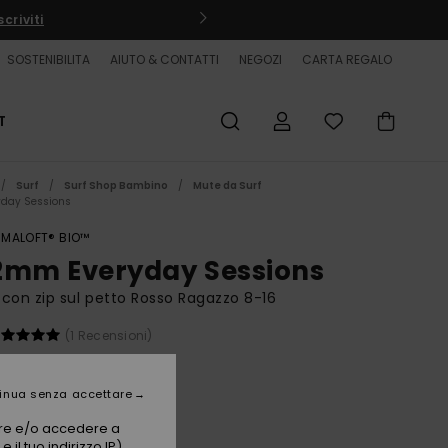
criviti
SOSTENIBILITA
AIUTO & CONTATTI
NEGOZI
CARTA REGALO
T
Surf
Surf Shop Bambino
Mute da Surf
yday Sessions
IMALOFT® BIO™
2mm Everyday Sessions
con zip sul petto Rosso Ragazzo 8-16
(1 Recensioni)
BONUS
0 €
20%
inua senza accettare
,00 €
vare e/o accedere a
ET
 il tuo indirizzo IP)