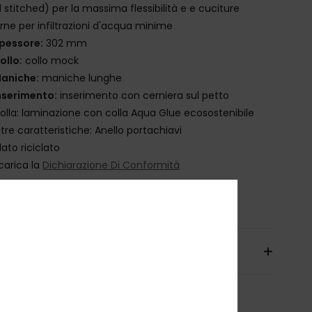
d stitched) per la massima flessibilità e e cuciture
rne per infiltrazioni d'acqua minime
pessore:
302 mm
ollo:
collo mock
aniche:
maniche lunghe
nserimento:
inserimento con cerniera sul petto
olla: laminazione con colla Aqua Glue ecosostenibile
ltre caratteristiche: Anello portachiavi
ilato riciclato
carica la
Dichiarazione Di Conformità
osizione
83% nylon, 17% elastan
izioni e Resi