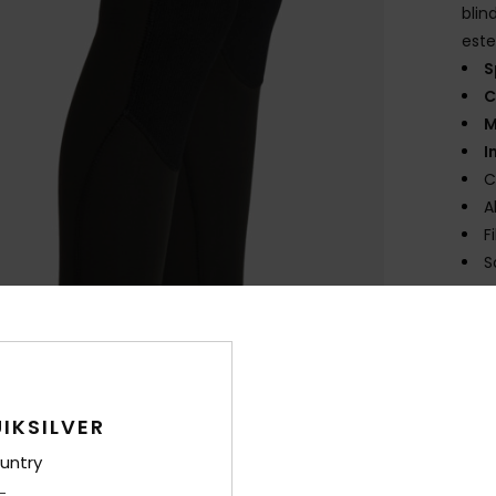
blin
este
S
C
M
I
C
A
F
S
Comp
Sped
IKSILVER
untry