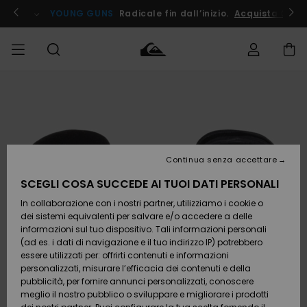
Salta
alle
ito !
YOUNG GUNS
Radicale fin dall’inizio.
Acquista Ora
informazioni
sul
prodotto
Accedi al tuo
UOMO
Abbigliamento
Abbigliamento
Shop
Surf Shop
Snow
Outlet
ordine
Uomo
Shop
Uomo
Uomo
BAMBINO
Spedizione
Accessori
Accessori
Nuovi
arrivi
Surf Shop
Outlet
Continua senza accettare
DONNA
Bambino
Snow
Bambino
Resi
Shop
SCEGLI COSA SUCCEDE AI TUOI DATI PERSONALI
Calzature
Calzature
Bambino
In collaborazione con i nostri partner, utilizziamo i cookie o
e
e
Da
SURF
Pagamento
infradito
infradito
Scoprire
Highlights
Outlet
dei sistemi equivalenti per salvare e/o accedere a delle
Donna
informazioni sul tuo dispositivo. Tali informazioni personali
SNOW
Snow
(ad es. i dati di navigazione e il tuo indirizzo IP) potrebbero
Buono regalo
Shop
essere utilizzati per: offrirti contenuti e informazioni
Surf /
Surf /
Snow
Comunità
Donna
personalizzati, misurare l’efficacia dei contenuti e della
Acqua
Acqua
OUTLET
pubblicità, per fornire annunci personalizzati, conoscere
Quiksilver
meglio il nostro pubblico o sviluppare e migliorare i prodotti
Freedom