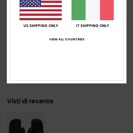
Cuciture GBS (glued and blind stitched) per la
massima flessibilità e minime infiltrazioni
Laminazione AQUA GLUE ecosostenibile
US SHIPPING ONLY
IT SHIPPING ONLY
Composizione
100% Nylon/poliammide
VIEW ALL COUNTRIES
Spedizioni e Resi
Garanzia
Visti di recente