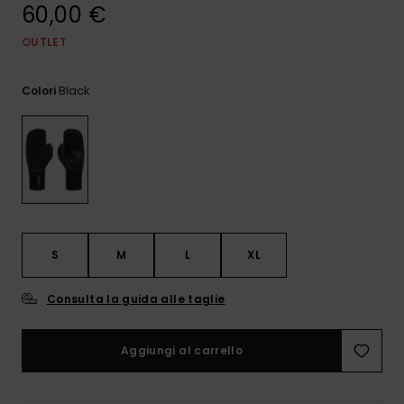
e accedi al
60,00 €
nostro
modulo di
OUTLET
contatto.
Consulta
Black
Colori
le FAQ
S
M
L
XL
Consulta la guida alle taglie
Aggiungi al carrello