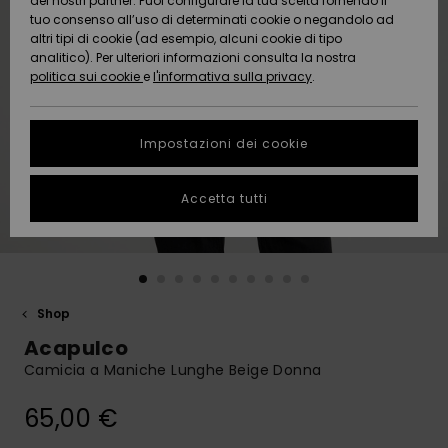
dei nostri partner. Puoi configurare la tua scelta fornendo il
Da
tuo consenso all’uso di determinati cookie o negandolo ad
Snow
Neve
AIUTO &
Scoprire
Protezione
altri tipi di cookie (ad esempio, alcuni cookie di tipo
CONTATTI
dei dati
analitico). Per ulteriori informazioni consulta la nostra
politica sui cookie
e
l'informativa sulla privacy
.
Nuovi
Nuovi
Comunità
SOSTENIBILITA
Guida alle
arrivi
arrivi
taglie
Impostazioni dei cookie
NEGOZI
Da
Da
Avvia una
Accetta tutti
Scoprire
Scoprire
QUIKSILVER
conversazione
APP
per ottenere
la risposta
più rapida
WISHLIST
alla tua
domanda.
Shop
Avvia una
Acapulco
conversazione
Camicia a Maniche Lunghe Beige Donna
Trova le
risposte alle
65,00 €
domande
più frequenti