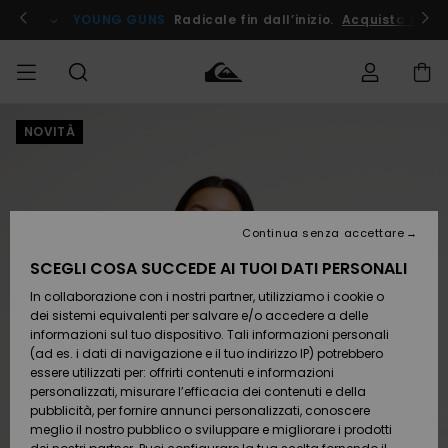
Salta
alle
ito !
YOUNG GUNS
Radicale fin dall’inizio.
Acquista Ora
informazioni
sul
prodotto
NOVITÀ
Accedi al tuo
UOMO
Abbigliamento
Abbigliamento
Shop
Surf Shop
Snow
Outlet
ordine
Uomo
Shop
Uomo
Uomo
BAMBINO
Spedizione
Accessori
Accessori
Nuovi
arrivi
Surf Shop
Outlet
Continua senza accettare
DONNA
Bambino
Snow
Bambino
Resi
Shop
SCEGLI COSA SUCCEDE AI TUOI DATI PERSONALI
Calzature
Calzature
Bambino
In collaborazione con i nostri partner, utilizziamo i cookie o
e
e
Da
SURF
Pagamento
infradito
infradito
Scoprire
Highlights
Outlet
dei sistemi equivalenti per salvare e/o accedere a delle
Donna
informazioni sul tuo dispositivo. Tali informazioni personali
SNOW
Snow
(ad es. i dati di navigazione e il tuo indirizzo IP) potrebbero
Buono regalo
Shop
essere utilizzati per: offrirti contenuti e informazioni
Surf /
Surf /
Snow
Comunità
Donna
personalizzati, misurare l’efficacia dei contenuti e della
Acqua
Acqua
OUTLET
pubblicità, per fornire annunci personalizzati, conoscere
Quiksilver
meglio il nostro pubblico o sviluppare e migliorare i prodotti
Freedom