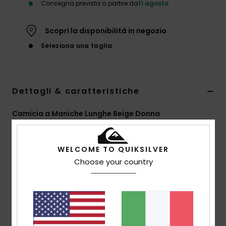
Consegna prevista a partire da
11 agosto
Scopri la disponibilità in negozio
Seleziona una taglia
Dettagli & caratteristiche
Camicia a Maniche Lunghe Beige Donna
Style
EQWWT03160
Codice colore
sfz3
WELCOME TO QUIKSILVER
Caratteristiche
Choose your country
Tessuto:
100% popeline di cotone [110 g/m2]
Vestibilità:
vestibilità extra oversize
Collo:
collo alla coreana con chiusura a bottoni
Lavaggio:
lavaggio in capo e con ammorbidente
Altro:
righe stagionali, coda a goccia posteriore con