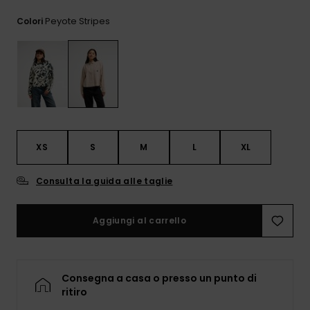
e accedi al
nostro
Peyote Stripes
Colori
modulo di
contatto.
Consulta
le FAQ
XS
S
M
L
XL
Consulta la guida alle taglie
Aggiungi al carrello
Consegna a casa o presso un punto di
ritiro