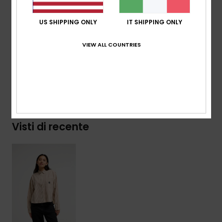
orlo arrotondato
US SHIPPING ONLY
IT SHIPPING ONLY
Logo:
set di etichette riciclate
VIEW ALL COUNTRIES
Composizione
[Tessuto principale] 100% cotone
Spedizioni e Resi
Visti di recente