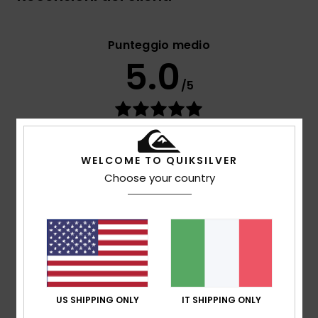
Punteggio medio
5.0
/5
basato su
3 recensioni verificate
dal novembre
2025
Il 100% dei nostri clienti consiglia questo prodotto
WELCOME TO QUIKSILVER
Choose your country
Comfort
5.0
Rapporto qualità-prezzo
5.0
US SHIPPING ONLY
IT SHIPPING ONLY
Taglia
Materiale