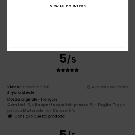
5.0
Troppo piccolo
Troppo grande
VIEW ALL COUNTRIES
Colore
5.0
5
/5
Vivien
2. febbraio 2026
Acquisto verificato
il lycra ideale
Mostra originale - Français
Comfort
: 5
Rapporto qualità-prezzo
: 5
Taglia
: Taglia
/5
/5
perfetta
Materiale
: 5
Colore
: 5
/5
/5
Consiglio questo prodotto
5