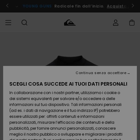
Salta
alle
ito !
YOUNG GUNS
Radicale fin dall’inizio.
Acquista Ora
informazioni
sul
prodotto
Accedi al tuo
UOMO
Abbigliamento
Abbigliamento
Shop
Surf Shop
Snow
Outlet
ordine
Uomo
Shop
Uomo
Uomo
BAMBINO
Spedizione
Accessori
Accessori
Nuovi
arrivi
Surf Shop
Outlet
Continua senza accettare
DONNA
Bambino
Snow
Bambino
Resi
Shop
SCEGLI COSA SUCCEDE AI TUOI DATI PERSONALI
Calzature
Calzature
Bambino
In collaborazione con i nostri partner, utilizziamo i cookie o
e
e
Da
SURF
Pagamento
infradito
infradito
Scoprire
Highlights
Outlet
dei sistemi equivalenti per salvare e/o accedere a delle
Donna
informazioni sul tuo dispositivo. Tali informazioni personali
SNOW
Snow
(ad es. i dati di navigazione e il tuo indirizzo IP) potrebbero
Buono regalo
Shop
essere utilizzati per: offrirti contenuti e informazioni
Surf /
Surf /
Snow
Comunità
Donna
personalizzati, misurare l’efficacia dei contenuti e della
Acqua
Acqua
OUTLET
pubblicità, per fornire annunci personalizzati, conoscere
Quiksilver
meglio il nostro pubblico o sviluppare e migliorare i prodotti
Freedom