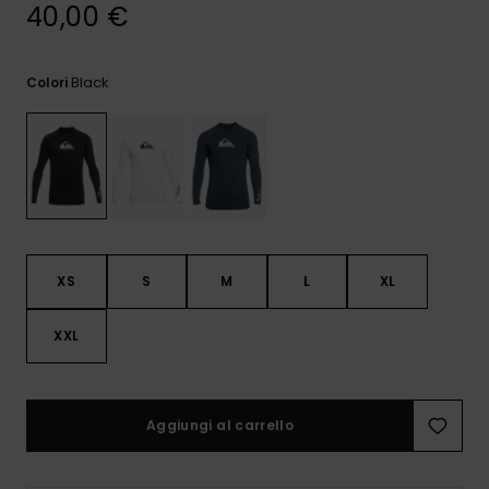
e accedi al
40,00 €
nostro
modulo di
contatto.
Black
Colori
Consulta
le FAQ
XS
S
M
L
XL
XXL
Aggiungi al carrello