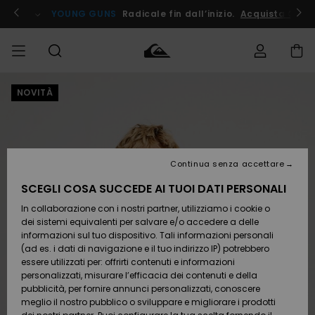
Salta
alle
ito !
YOUNG GUNS
Radicale fin dall’inizio.
Acquista Ora
informazioni
sul
prodotto
NOVITÀ
Accedi al tuo
UOMO
Abbigliamento
Abbigliamento
Shop
Surf Shop
Snow
Outlet
ordine
Uomo
Shop
Uomo
Uomo
BAMBINO
Spedizione
Accessori
Accessori
Nuovi
arrivi
Surf Shop
Outlet
Continua senza accettare
DONNA
Bambino
Snow
Bambino
Resi
Shop
SCEGLI COSA SUCCEDE AI TUOI DATI PERSONALI
Calzature
Calzature
Bambino
In collaborazione con i nostri partner, utilizziamo i cookie o
e
e
Da
SURF
Pagamento
infradito
infradito
Scoprire
Highlights
Outlet
dei sistemi equivalenti per salvare e/o accedere a delle
Donna
informazioni sul tuo dispositivo. Tali informazioni personali
SNOW
Snow
(ad es. i dati di navigazione e il tuo indirizzo IP) potrebbero
Buono regalo
Shop
essere utilizzati per: offrirti contenuti e informazioni
Surf /
Surf /
Snow
Comunità
Donna
personalizzati, misurare l’efficacia dei contenuti e della
Acqua
Acqua
OUTLET
pubblicità, per fornire annunci personalizzati, conoscere
Quiksilver
meglio il nostro pubblico o sviluppare e migliorare i prodotti
Freedom