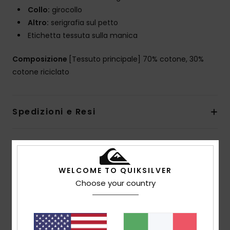
Collo:
girocollo
Altro:
serigrafia sul petto
Etichetta tessuta sulla manica
Composizione
[Tessuto principale] 70% cotone, 30%
cotone riciclato
Spedizioni e Resi
Recensioni dei clienti
WELCOME TO QUIKSILVER
Choose your country
Punteggio medio
5.0
/5