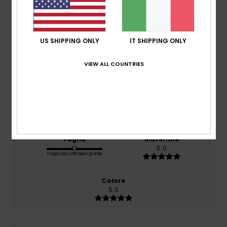
basato su
1 recensioni verificate
dal luglio 2026
Il 100% dei nostri clienti consiglia questo prodotto
US SHIPPING ONLY
IT SHIPPING ONLY
Comfort
VIEW ALL COUNTRIES
5.0
Rapporto qualità-prezzo
5.0
Taglia
Materiale
5.0
Troppo piccolo
Troppo grande
Colore
5.0