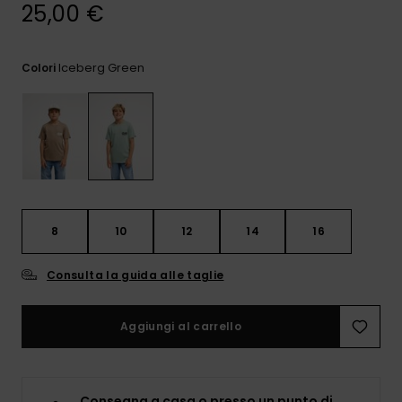
e accedi al
25,00 €
nostro
modulo di
contatto.
Iceberg Green
Colori
Consulta
le FAQ
8
10
12
14
16
Consulta la guida alle taglie
Aggiungi al carrello
Consegna a casa o presso un punto di