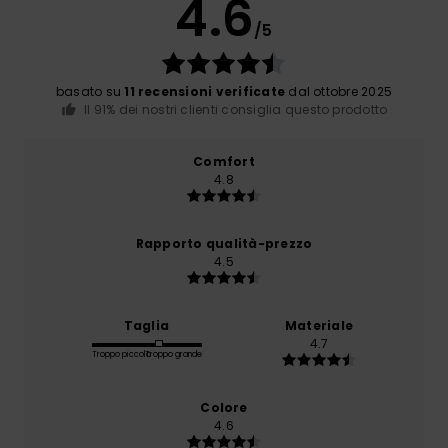
4.6
/5
basato su
11 recensioni verificate
dal ottobre 2025
Il 91% dei nostri clienti consiglia questo prodotto
Comfort
4.8
Rapporto qualità-prezzo
4.5
Taglia
Materiale
4.7
Troppo piccolo
Troppo grande
Colore
4.6