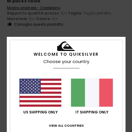
Mi piace il colore
Mostra originale - Castellano
Rapporto qualità-prezzo
: 5
Taglia
: Taglia perfetta
/5
Materiale
: 5
Colore
: 5
/5
/5
Consiglio questo prodotto
4
/5
WELCOME TO QUIKSILVER
Choose your country
Ana
11. dicembre 2025
Acquisto verificato
Prezzo elevato anche se scontato
Mostra originale - Castellano
Comfort
: 5
Rapporto qualità-prezzo
: 4
Taglia
: Troppo
/5
/5
grande
Materiale
: 5
Colore
: 5
/5
/5
Consiglio questo prodotto
5
US SHIPPING ONLY
IT SHIPPING ONLY
/5
VIEW ALL COUNTRIES