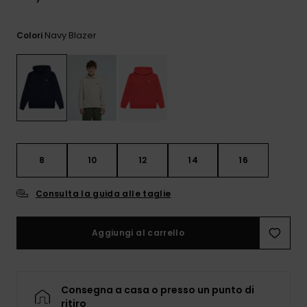
e accedi al
nostro
modulo di
Navy Blazer
Colori
contatto.
Consulta
le FAQ
8
10
12
14
16
Consulta la guida alle taglie
Aggiungi al carrello
Consegna a casa o presso un punto di
ritiro