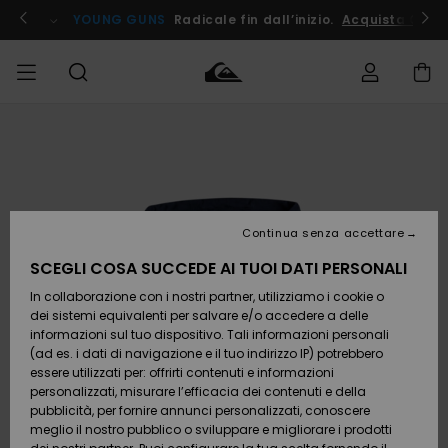
Salta
alle
ito !
YOUNG GUNS
Radicale fin dall’inizio.
Acquista Ora
informazioni
sul
prodotto
Accedi al tuo
UOMO
Abbigliamento
Abbigliamento
Shop
Surf Shop
Snow
Outlet
ordine
Uomo
Shop
Uomo
Uomo
BAMBINO
Spedizione
Accessori
Accessori
Nuovi
arrivi
Surf Shop
Outlet
Continua senza accettare
DONNA
Bambino
Snow
Bambino
Resi
Shop
SCEGLI COSA SUCCEDE AI TUOI DATI PERSONALI
Calzature
Calzature
Bambino
In collaborazione con i nostri partner, utilizziamo i cookie o
e
e
Da
SURF
Pagamento
infradito
infradito
Scoprire
Highlights
Outlet
dei sistemi equivalenti per salvare e/o accedere a delle
Donna
informazioni sul tuo dispositivo. Tali informazioni personali
SNOW
Snow
(ad es. i dati di navigazione e il tuo indirizzo IP) potrebbero
Buono regalo
Shop
essere utilizzati per: offrirti contenuti e informazioni
Surf /
Surf /
Snow
Comunità
Donna
personalizzati, misurare l’efficacia dei contenuti e della
Acqua
Acqua
OUTLET
pubblicità, per fornire annunci personalizzati, conoscere
Quiksilver
meglio il nostro pubblico o sviluppare e migliorare i prodotti
Freedom