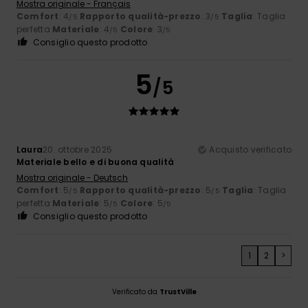
Mostra originale - Français
Comfort
: 4
Rapporto qualità-prezzo
: 3
Taglia
: Taglia
/5
/5
perfetta
Materiale
: 4
Colore
: 3
/5
/5
Consiglio questo prodotto
5
/5
Laura
20. ottobre 2025
Acquisto verificato
Materiale bello e di buona qualità
Mostra originale - Deutsch
Comfort
: 5
Rapporto qualità-prezzo
: 5
Taglia
: Taglia
/5
/5
perfetta
Materiale
: 5
Colore
: 5
/5
/5
Consiglio questo prodotto
1
2
>
Verificato da
TrustVille