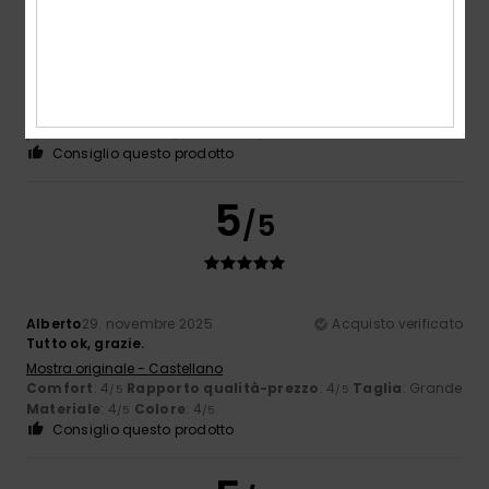
Sofia
2. dicembre 2025
Acquisto verificato
Dimensioni perfette
Mostra originale - Português
Comfort
: 5
Rapporto qualità-prezzo
: 5
Taglia
: Taglia
/5
/5
perfetta
Materiale
: 5
Colore
: 5
/5
/5
Consiglio questo prodotto
5
/5
Alberto
29. novembre 2025
Acquisto verificato
Tutto ok, grazie.
Mostra originale - Castellano
Comfort
: 4
Rapporto qualità-prezzo
: 4
Taglia
: Grande
/5
/5
Materiale
: 4
Colore
: 4
/5
/5
Consiglio questo prodotto