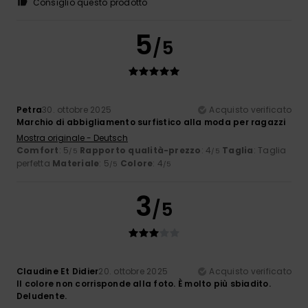
Consiglio questo prodotto
5
/5
Petra
30. ottobre 2025
Acquisto verificato
Marchio di abbigliamento surfistico alla moda per ragazzi
Mostra originale - Deutsch
Comfort
: 5
Rapporto qualità-prezzo
: 4
Taglia
: Taglia
/5
/5
perfetta
Materiale
: 5
Colore
: 4
/5
/5
3
/5
Claudine Et Didier
20. ottobre 2025
Acquisto verificato
Il colore non corrisponde alla foto. È molto più sbiadito.
Deludente.