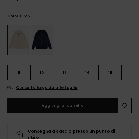
e accedi al
nostro
modulo di
Birch
Colori
contatto.
Consulta
le FAQ
8
10
12
14
16
Consulta la guida alle taglie
Aggiungi al carrello
Consegna a casa o presso un punto di
ritiro