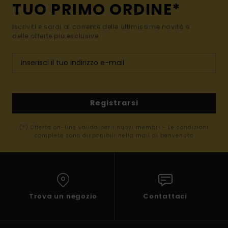
TUO PRIMO ORDINE*
Iscriviti e sarai al corrente delle ultimissime novità e
delle offerte più esclusive.
Registrarsi
(*) Offerta on-line valida per i nuovi membri - Le condizioni
complete sono disponibili nella mail di benvenuto
Trova un negozio
Contattaci