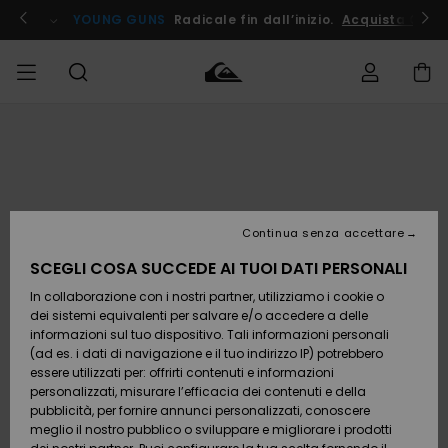
Salta
alle
ito !
YOUNG GUNS
Radicale fin dall’inizio.
Acquista Ora
informazioni
sul
prodotto
Accedi al tuo
UOMO
Abbigliamento
Abbigliamento
Shop
Surf Shop
Snow
Outlet
ordine
Uomo
Shop
Uomo
Uomo
BAMBINO
Spedizione
Accessori
Accessori
Nuovi
arrivi
Surf Shop
Outlet
Continua senza accettare
DONNA
Bambino
Snow
Bambino
Resi
Shop
SCEGLI COSA SUCCEDE AI TUOI DATI PERSONALI
Calzature
Calzature
Bambino
In collaborazione con i nostri partner, utilizziamo i cookie o
e
e
Da
SURF
Pagamento
infradito
infradito
Scoprire
Highlights
Outlet
dei sistemi equivalenti per salvare e/o accedere a delle
Donna
informazioni sul tuo dispositivo. Tali informazioni personali
SNOW
Snow
(ad es. i dati di navigazione e il tuo indirizzo IP) potrebbero
Buono regalo
Shop
essere utilizzati per: offrirti contenuti e informazioni
Surf /
Surf /
Snow
Comunità
Donna
personalizzati, misurare l’efficacia dei contenuti e della
Acqua
Acqua
OUTLET
pubblicità, per fornire annunci personalizzati, conoscere
Quiksilver
meglio il nostro pubblico o sviluppare e migliorare i prodotti
Freedom