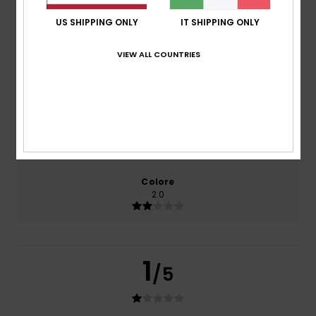
Comfort
3.0
US SHIPPING ONLY
IT SHIPPING ONLY
VIEW ALL COUNTRIES
Rapporto qualità-prezzo
1.0
Taglia
Materiale
2.0
Troppo piccolo
Troppo grande
Colore
2.0
1
/5