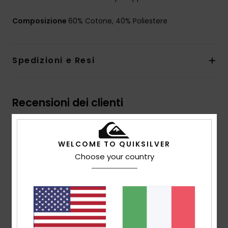
Composizione
60% Cotone, 40% Poliestere
Spedizioni e Resi
Recensioni dei clienti
Punteggio medio
WELCOME TO QUIKSILVER
1.0
Choose your country
/5
basato su
1 recensioni verificate
dal febbraio 2026
Il 0% dei nostri clienti consiglia questo prodotto