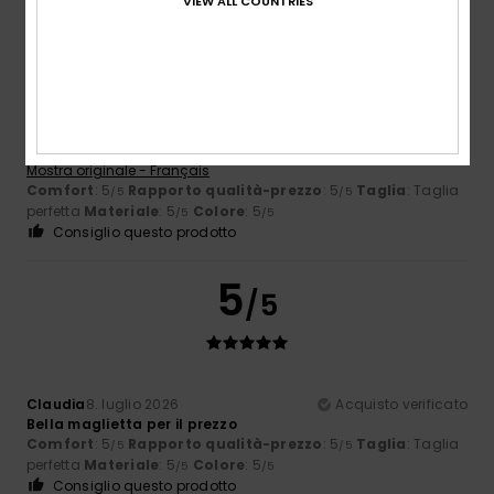
5
/5
VIEW ALL COUNTRIES
Alexandre
11. luglio 2026
Acquisto verificato
Un capo di stagione che si adatta perfettamente al clima
attuale
Mostra originale - Français
Comfort
: 5
Rapporto qualità-prezzo
: 5
Taglia
: Taglia
/5
/5
perfetta
Materiale
: 5
Colore
: 5
/5
/5
Consiglio questo prodotto
5
/5
Claudia
8. luglio 2026
Acquisto verificato
Bella maglietta per il prezzo
Comfort
: 5
Rapporto qualità-prezzo
: 5
Taglia
: Taglia
/5
/5
perfetta
Materiale
: 5
Colore
: 5
/5
/5
Consiglio questo prodotto