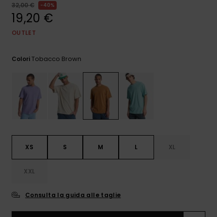
e accedi al
32,00 €
40%
nostro
19,20 €
modulo di
contatto.
OUTLET
Consulta
le FAQ
Tobacco Brown
Colori
XS
S
M
L
XL
XXL
Consulta la guida alle taglie