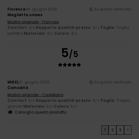
Florence
28. giugno 2026
Acquisto verificato
Maglietta unisex
Mostra originale - Français
Comfort
: 4
Rapporto qualità-prezzo
: 4
Taglia
: Taglia
/5
/5
perfetta
Materiale
: 4
Colore
: 4
/5
/5
5
/5
MIKEL
21. giugno 2026
Acquisto verificato
Comodità
Mostra originale - Castellano
Comfort
: 5
Rapporto qualità-prezzo
: 5
Taglia
: Troppo
/5
/5
grande
Materiale
: 5
Colore
: 5
/5
/5
Consiglio questo prodotto
1
2
3
>