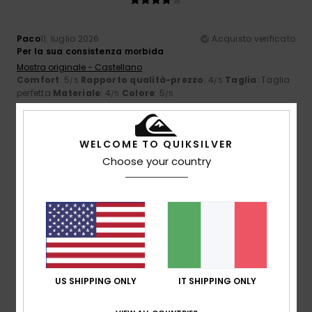
Paco
11. luglio 2026
Acquisto verificato
Per la sua consistenza morbida
Mostra originale - Castellano
Comfort
: 5
Rapporto qualità-prezzo
: 4
Taglia
: Taglia
/5
/5
perfetta
Materiale
: 4
Colore
: 5
/5
/5
4
/5
WELCOME TO QUIKSILVER
Choose your country
Einar
11. luglio 2026
Acquisto verificato
È una maglietta carina. È però più simile a un tessuto a
spugna che a un tessuto liscio.
Mostra originale - Dutch
Comfort
: 4
Rapporto qualità-prezzo
: 4
Taglia
: Taglia
/5
/5
perfetta
Materiale
: 3
Colore
: 5
/5
/5
US SHIPPING ONLY
IT SHIPPING ONLY