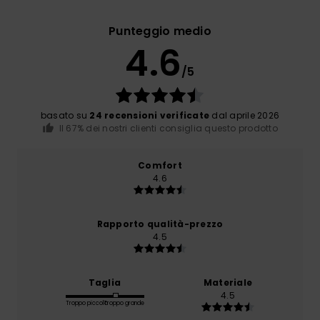
Punteggio medio
4.6
/5
basato su
24 recensioni verificate
dal aprile 2026
Il 67% dei nostri clienti consiglia questo prodotto
Comfort
4.6
Rapporto qualità-prezzo
4.5
Taglia
Materiale
4.5
Troppo piccolo
Troppo grande