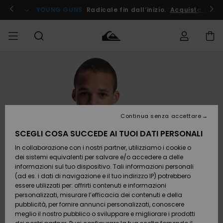
Salta
alle
ito !
YOUNG GUNS
Radicale fin dall’inizio.
Acquista Ora
informazioni
sul
prodotto
Accedi al tuo
UOMO
Abbigliamento
Abbigliamento
Shop
Surf Shop
Snow
Outlet
ordine
Uomo
Shop
Uomo
Uomo
BAMBINO
Spedizione
Accessori
Accessori
Nuovi
arrivi
Surf Shop
Outlet
Continua senza accettare
DONNA
Bambino
Snow
Bambino
Resi
Shop
SCEGLI COSA SUCCEDE AI TUOI DATI PERSONALI
Calzature
Calzature
Bambino
In collaborazione con i nostri partner, utilizziamo i cookie o
e
e
Da
SURF
Pagamento
infradito
infradito
Scoprire
Highlights
Outlet
dei sistemi equivalenti per salvare e/o accedere a delle
Donna
informazioni sul tuo dispositivo. Tali informazioni personali
SNOW
Snow
(ad es. i dati di navigazione e il tuo indirizzo IP) potrebbero
Buono regalo
Shop
essere utilizzati per: offrirti contenuti e informazioni
Surf /
Surf /
Snow
Comunità
Donna
personalizzati, misurare l’efficacia dei contenuti e della
Acqua
Acqua
OUTLET
pubblicità, per fornire annunci personalizzati, conoscere
Quiksilver
meglio il nostro pubblico o sviluppare e migliorare i prodotti
Freedom