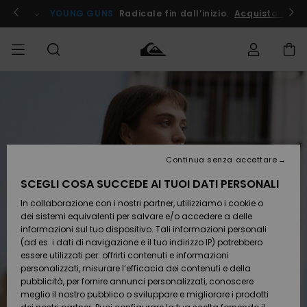
Salta
alle
ito !
YOUNG GUNS
Radicale fin dall’inizio.
Acquista Ora
informazioni
sul
prodotto
Accedi al tuo
UOMO
Abbigliamento
Abbigliamento
Shop
Surf Shop
Snow
Outlet
ordine
Uomo
Shop
Uomo
Uomo
BAMBINO
Spedizione
Accessori
Accessori
Nuovi
arrivi
Surf Shop
Outlet
Continua senza accettare
DONNA
Bambino
Snow
Bambino
Resi
Shop
SCEGLI COSA SUCCEDE AI TUOI DATI PERSONALI
Calzature
Calzature
Bambino
In collaborazione con i nostri partner, utilizziamo i cookie o
e
e
Da
SURF
Pagamento
infradito
infradito
Scoprire
Highlights
Outlet
dei sistemi equivalenti per salvare e/o accedere a delle
Donna
informazioni sul tuo dispositivo. Tali informazioni personali
SNOW
Snow
(ad es. i dati di navigazione e il tuo indirizzo IP) potrebbero
Buono regalo
Shop
essere utilizzati per: offrirti contenuti e informazioni
Surf /
Surf /
Snow
Comunità
Donna
personalizzati, misurare l’efficacia dei contenuti e della
Acqua
Acqua
OUTLET
pubblicità, per fornire annunci personalizzati, conoscere
Quiksilver
meglio il nostro pubblico o sviluppare e migliorare i prodotti
Freedom