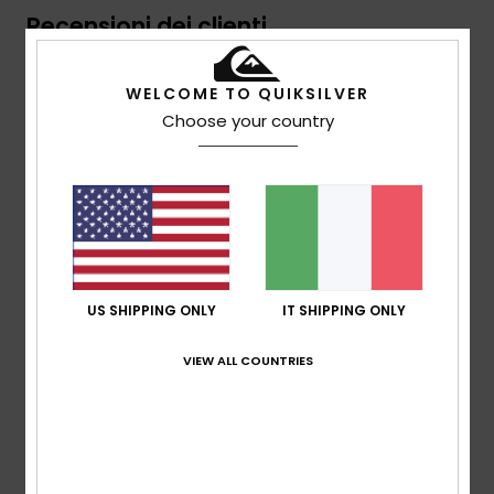
Recensioni dei clienti
WELCOME TO QUIKSILVER
Punteggio medio
Choose your country
5.0
/5
basato su
2 recensioni verificate
dal maggio 2026
Il 100% dei nostri clienti consiglia questo prodotto
US SHIPPING ONLY
IT SHIPPING ONLY
Comfort
4.5
VIEW ALL COUNTRIES
Rapporto qualità-prezzo
4.5
Taglia
Materiale