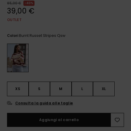
e accedi al
65,00 €
40%
nostro
39,00 €
modulo di
contatto.
OUTLET
Consulta
le FAQ
Burnt Russet Stripes Qsw
Colori
XS
S
M
L
XL
Consulta la guida alle taglie
Aggiungi al carrello