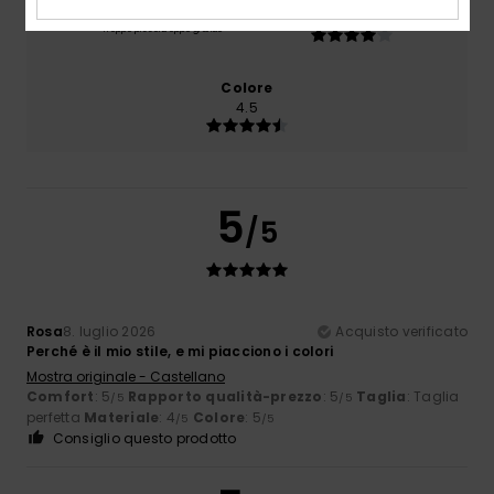
4.0
Troppo piccolo
Troppo grande
Colore
4.5
5
/5
Rosa
8. luglio 2026
Acquisto verificato
Perché è il mio stile, e mi piacciono i colori
Mostra originale - Castellano
Comfort
: 5
Rapporto qualità-prezzo
: 5
Taglia
: Taglia
/5
/5
perfetta
Materiale
: 4
Colore
: 5
/5
/5
Consiglio questo prodotto