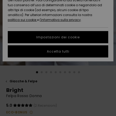
dei nostri partner. Puoi configurare la tua scelta fornendo il
Da
tuo consenso all’uso di determinati cookie o negandolo ad
Snow
Neve
AIUTO &
Scoprire
Protezione
altri tipi di cookie (ad esempio, alcuni cookie di tipo
CONTATTI
dei dati
analitico). Per ulteriori informazioni consulta la nostra
politica sui cookie
e
l'informativa sulla privacy
.
Nuovi
Nuovi
Comunità
SOSTENIBILITA
Guida alle
arrivi
arrivi
taglie
Impostazioni dei cookie
NEGOZI
Da
Da
Avvia una
Accetta tutti
Scoprire
Scoprire
QUIKSILVER
conversazione
APP
per ottenere
la risposta
più rapida
WISHLIST
alla tua
domanda.
Giacche & Felpe
Avvia una
Bright
conversazione
Felpa Rosso Donna
Trova le
risposte alle
5.0
(2 Recensioni)
domande
ECO-BONUS
più frequenti