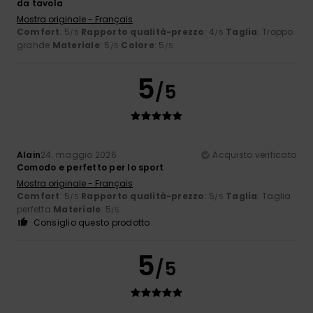
da tavola
Mostra originale - Français
Comfort
: 5
Rapporto qualità-prezzo
: 4
Taglia
: Troppo
/5
/5
grande
Materiale
: 5
Colore
: 5
/5
/5
5
/5
Alain
24. maggio 2026
Acquisto verificato
Comodo e perfetto per lo sport
Mostra originale - Français
Comfort
: 5
Rapporto qualità-prezzo
: 5
Taglia
: Taglia
/5
/5
perfetta
Materiale
: 5
/5
Consiglio questo prodotto
5
/5