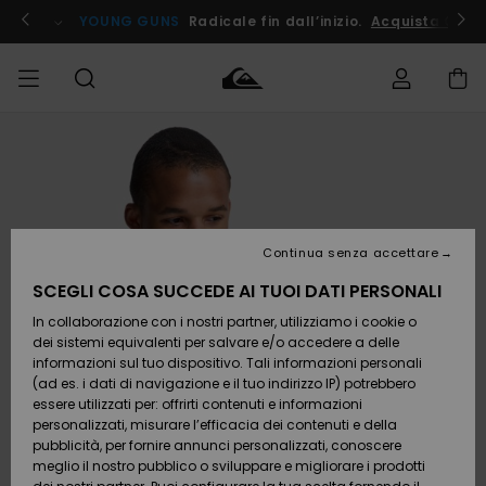
Salta
alle
ito !
YOUNG GUNS
Radicale fin dall’inizio.
Acquista Ora
informazioni
sul
prodotto
Accedi al tuo
UOMO
Abbigliamento
Abbigliamento
Shop
Surf Shop
Snow
Outlet
ordine
Uomo
Shop
Uomo
Uomo
BAMBINO
Spedizione
Accessori
Accessori
Nuovi
arrivi
Surf Shop
Outlet
Continua senza accettare
DONNA
Bambino
Snow
Bambino
Resi
Shop
SCEGLI COSA SUCCEDE AI TUOI DATI PERSONALI
Calzature
Calzature
Bambino
In collaborazione con i nostri partner, utilizziamo i cookie o
e
e
Da
SURF
Pagamento
infradito
infradito
Scoprire
Highlights
Outlet
dei sistemi equivalenti per salvare e/o accedere a delle
Donna
informazioni sul tuo dispositivo. Tali informazioni personali
SNOW
Snow
(ad es. i dati di navigazione e il tuo indirizzo IP) potrebbero
Buono regalo
Shop
essere utilizzati per: offrirti contenuti e informazioni
Surf /
Surf /
Snow
Comunità
Donna
personalizzati, misurare l’efficacia dei contenuti e della
Acqua
Acqua
OUTLET
pubblicità, per fornire annunci personalizzati, conoscere
Quiksilver
meglio il nostro pubblico o sviluppare e migliorare i prodotti
Freedom