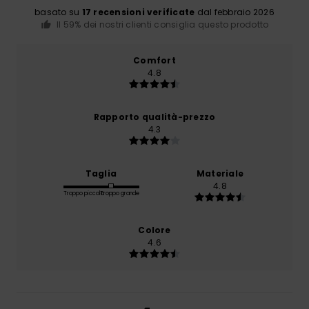
basato su
17 recensioni verificate
dal febbraio 2026
Il 59% dei nostri clienti consiglia questo prodotto
Comfort
4.8
Rapporto qualità-prezzo
4.3
Taglia
Materiale
4.8
Troppo piccolo
Troppo grande
Colore
4.6