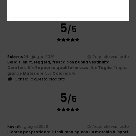
Comfort
: 4
Rapporto qualità-prezzo
: 3
Taglia
: Troppo
/5
/5
grande
Materiale
: 3
Colore
: 4
/5
/5
5
/5
Roberto
24. giugno 2026
Acquisto verificato
Bella t-shirt, leggera, fresca con buona vestibilità
Comfort
: 5
Rapporto qualità-prezzo
: 5
Taglia
: Troppo
/5
/5
grande
Materiale
: 5
Colore
: 5
/5
/5
Consiglio questo prodotto
5
/5
Kevin
16. giugno 2026
Acquisto verificato
Il corso per praticare il trail running con un marchio di sport