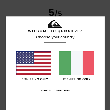
5
/5
WELCOME TO QUIKSILVER
Timothée
8. luglio 2026
Acquisto verificato
Choose your country
Ottimo prodotto
Mostra originale - Français
Comfort
: 5
Rapporto qualità-prezzo
: 5
Taglia
: Taglia
/5
/5
perfetta
Materiale
: 5
Colore
: 5
/5
/5
Consiglio questo prodotto
3
/5
US SHIPPING ONLY
IT SHIPPING ONLY
VIEW ALL COUNTRIES
Jérome
27. giugno 2026
Acquisto verificato
Decisamente troppo grande
Mostra originale - Français