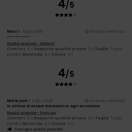
4
/5
Marc
14. luglio 2026
Acquisto verificato
-----------
Mostra originale - Deutsch
Comfort
: 4
Rapporto qualità-prezzo
: 3
Taglia
: Taglia
/5
/5
perfetta
Materiale
: 4
Colore
: 4
/5
/5
4
/5
Marie josé
12. luglio 2026
Acquisto verificato
In attesa di essere indossato in ogni occasione
Mostra originale - Français
Comfort
: 5
Rapporto qualità-prezzo
: 4
Taglia
: Taglia
/5
/5
perfetta
Materiale
: 4
Colore
: 5
/5
/5
Consiglio questo prodotto