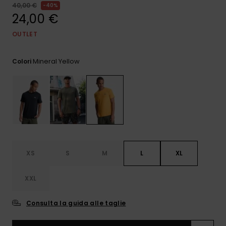
e accedi al
40,00 €
40%
nostro
24,00 €
modulo di
contatto.
OUTLET
Consulta
le FAQ
Mineral Yellow
Colori
XS
S
M
L
XL
XXL
Consulta la guida alle taglie