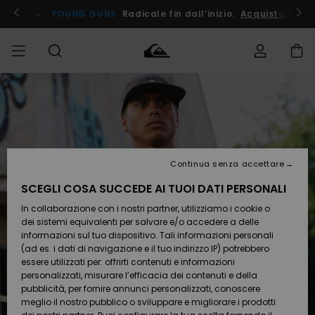
Salta
alle
ito !
YOUNG GUNS
Radicale fin dall’inizio.
Acquista Ora
informazioni
sul
prodotto
Accedi al tuo
UOMO
Abbigliamento
Abbigliamento
Shop
Surf Shop
Snow
Outlet
ordine
Uomo
Shop
Uomo
Uomo
BAMBINO
Spedizione
Accessori
Accessori
Nuovi
arrivi
Surf Shop
Outlet
Continua senza accettare
DONNA
Bambino
Snow
Bambino
Resi
Shop
SCEGLI COSA SUCCEDE AI TUOI DATI PERSONALI
Calzature
Calzature
Bambino
In collaborazione con i nostri partner, utilizziamo i cookie o
e
e
Da
SURF
Pagamento
infradito
infradito
Scoprire
Highlights
Outlet
dei sistemi equivalenti per salvare e/o accedere a delle
Donna
informazioni sul tuo dispositivo. Tali informazioni personali
SNOW
Snow
(ad es. i dati di navigazione e il tuo indirizzo IP) potrebbero
Buono regalo
Shop
essere utilizzati per: offrirti contenuti e informazioni
Surf /
Surf /
Snow
Comunità
Donna
personalizzati, misurare l’efficacia dei contenuti e della
Acqua
Acqua
OUTLET
pubblicità, per fornire annunci personalizzati, conoscere
Quiksilver
meglio il nostro pubblico o sviluppare e migliorare i prodotti
Freedom