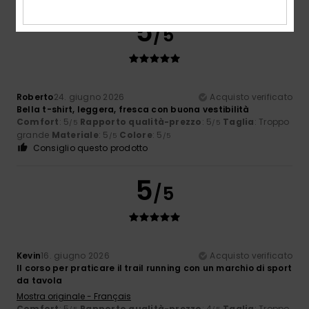
5
/5
Roberto
24. giugno 2026
Acquisto verificato
Bella t-shirt, leggera, fresca con buona vestibilità
Comfort
: 5
Rapporto qualità-prezzo
: 5
Taglia
: Troppo
/5
/5
grande
Materiale
: 5
Colore
: 5
/5
/5
Consiglio questo prodotto
5
/5
Kevin
16. giugno 2026
Acquisto verificato
Il corso per praticare il trail running con un marchio di sport
da tavola
Mostra originale - Français
Comfort
: 5
Rapporto qualità-prezzo
: 4
Taglia
: Troppo