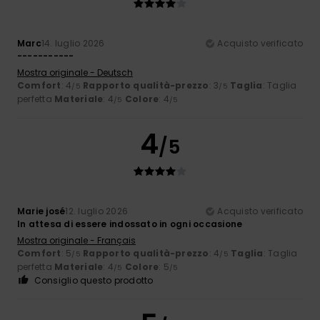
Marc
14. luglio 2026
Acquisto verificato
-----------
Mostra originale - Deutsch
Comfort
: 4
Rapporto qualità-prezzo
: 3
Taglia
: Taglia
/5
/5
perfetta
Materiale
: 4
Colore
: 4
/5
/5
4
/5
Marie josé
12. luglio 2026
Acquisto verificato
In attesa di essere indossato in ogni occasione
Mostra originale - Français
Comfort
: 5
Rapporto qualità-prezzo
: 4
Taglia
: Taglia
/5
/5
perfetta
Materiale
: 4
Colore
: 5
/5
/5
Consiglio questo prodotto