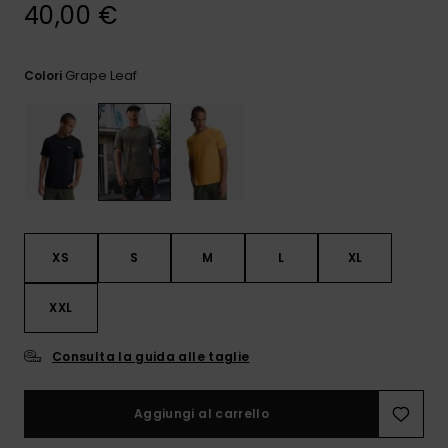
e accedi al
40,00 €
nostro
modulo di
contatto.
Grape Leaf
Colori
Consulta
le FAQ
XS
S
M
L
XL
XXL
Consulta la guida alle taglie
Aggiungi al carrello