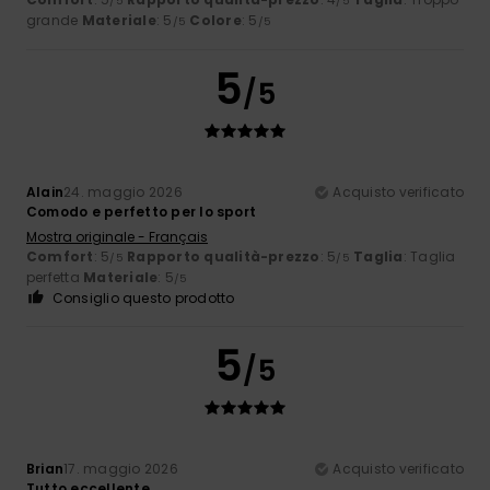
/5
/5
grande
Materiale
: 5
Colore
: 5
/5
/5
5
/5
Alain
24. maggio 2026
Acquisto verificato
Comodo e perfetto per lo sport
Mostra originale - Français
Comfort
: 5
Rapporto qualità-prezzo
: 5
Taglia
: Taglia
/5
/5
perfetta
Materiale
: 5
/5
Consiglio questo prodotto
5
/5
Brian
17. maggio 2026
Acquisto verificato
Tutto eccellente