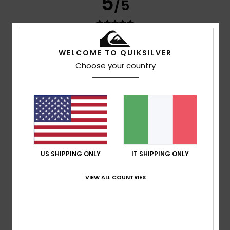
5
/5
Timothée
8. luglio 2026
Acquisto verificato
WELCOME TO QUIKSILVER
Ottimo prodotto
Choose your country
Mostra originale - Français
Comfort
: 5
Rapporto qualità-prezzo
: 5
Taglia
: Taglia
/5
/5
perfetta
Materiale
: 5
Colore
: 5
/5
/5
Consiglio questo prodotto
3
/5
US SHIPPING ONLY
IT SHIPPING ONLY
VIEW ALL COUNTRIES
Jérome
27. giugno 2026
Acquisto verificato
Decisamente troppo grande
Mostra originale - Français
Comfort
: 4
Rapporto qualità-prezzo
: 3
Taglia
: Troppo
/5
/5
grande
Materiale
: 3
Colore
: 4
/5
/5