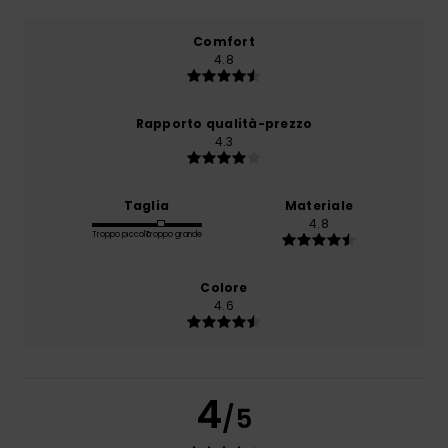
Comfort
4.8
Rapporto qualità-prezzo
4.3
Taglia
Materiale
4.8
Troppo piccolo
Troppo grande
Colore
4.6
4
/5