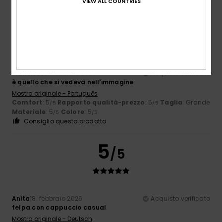
VIEW ALL COUNTRIES
5
/5
Francisco
21. febbraio 2026
Acquisto verificato
è quello che si vedeva nell'immagine
Mostra originale - Português
Comfort
: 5
Rapporto qualità-prezzo
: 5
Taglia
: Grande
/5
/5
Materiale
: 5
Colore
: 5
/5
/5
Consiglio questo prodotto
5
/5
Anita
18. febbraio 2026
Acquisto verificato
felpa con cappuccio casual
Mostra originale - Deutsch