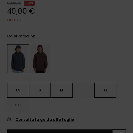
e accedi al
80,00 €
50%
nostro
40,00 €
modulo di
contatto.
OUTLET
Consulta
le FAQ
India Ink
Colori
XS
S
M
L
XL
XXL
Consulta la guida alle taglie