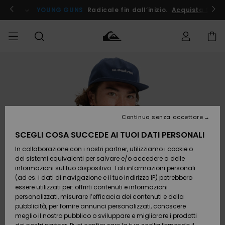
Salta
alle
ito !
YOUNG GUNS
Radicale fin dall’inizio.
Acquista Ora
informazioni
sul
prodotto
Accedi al tuo
UOMO
Abbigliamento
Abbigliamento
Shop
Surf Shop
Snow
Outlet
ordine
Uomo
Shop
Uomo
Uomo
BAMBINO
Spedizione
Accessori
Accessori
Nuovi
arrivi
Surf Shop
Outlet
Continua senza accettare
DONNA
Bambino
Snow
Bambino
Resi
Shop
SCEGLI COSA SUCCEDE AI TUOI DATI PERSONALI
Calzature
Calzature
Bambino
In collaborazione con i nostri partner, utilizziamo i cookie o
e
e
Da
SURF
Pagamento
infradito
infradito
Scoprire
Highlights
Outlet
dei sistemi equivalenti per salvare e/o accedere a delle
Donna
informazioni sul tuo dispositivo. Tali informazioni personali
SNOW
Snow
(ad es. i dati di navigazione e il tuo indirizzo IP) potrebbero
Buono regalo
Shop
essere utilizzati per: offrirti contenuti e informazioni
Surf /
Surf /
Snow
Comunità
Donna
personalizzati, misurare l’efficacia dei contenuti e della
Acqua
Acqua
OUTLET
pubblicità, per fornire annunci personalizzati, conoscere
Quiksilver
meglio il nostro pubblico o sviluppare e migliorare i prodotti
Freedom