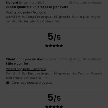
Richard
26. gennaio 2026
Acquisto verificato
Buona qualità a un prezzo ragionevole
Mostra originale - Français
Comfort
: 5
Rapporto qualità-prezzo
: 5
Taglia
: Taglia
/5
/5
perfetta
Materiale
: 4
Colore
: 3
/5
/5
5
/5
Client anonyme vérifié
25. gennaio 2026
Acquisto verificato
Stile e comfort
Mostra originale - Français
Comfort
: 5
Rapporto qualità-prezzo
: 4
Taglia
: Grande
/5
/5
Materiale
: 4
Colore
: 5
/5
/5
Consiglio questo prodotto
5
/5