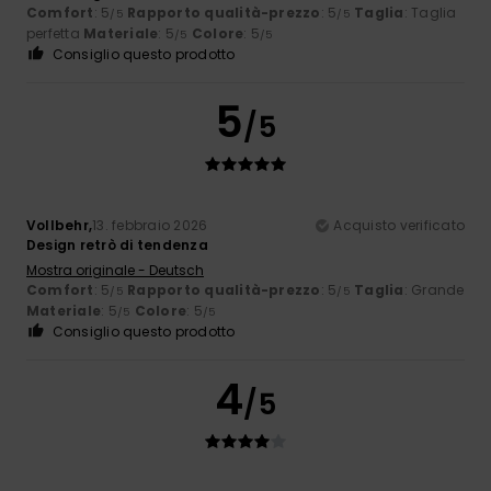
Comfort
: 5
Rapporto qualità-prezzo
: 5
Taglia
: Taglia
/5
/5
perfetta
Materiale
: 5
Colore
: 5
/5
/5
Consiglio questo prodotto
5
/5
Vollbehr,
13. febbraio 2026
Acquisto verificato
Design retrò di tendenza
Mostra originale - Deutsch
Comfort
: 5
Rapporto qualità-prezzo
: 5
Taglia
: Grande
/5
/5
Materiale
: 5
Colore
: 5
/5
/5
Consiglio questo prodotto
4
/5