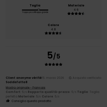
Taglia
Materiale
4.6
Troppo piccolo
Troppo grande
Colore
4.8
5
/5
Client anonyme vérifié
15. marzo 2026
Acquisto verificato
Soddisfatta8
Mostra originale - Français
Comfort
: 5
Rapporto qualità-prezzo
: 5
Taglia
: Taglia
/5
/5
perfetta
Materiale
: 5
Colore
: 5
/5
/5
Consiglio questo prodotto