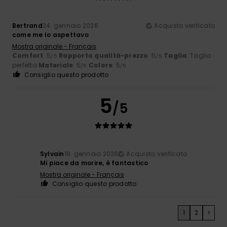
Bertrand
24. gennaio 2026
Acquisto verificato
come me lo aspettavo
Mostra originale - Français
Comfort
: 5
Rapporto qualità-prezzo
: 5
Taglia
: Taglia
/5
/5
perfetta
Materiale
: 5
Colore
: 5
/5
/5
Consiglio questo prodotto
5
/5
Sylvain
18. gennaio 2026
Acquisto verificato
Mi piace da morire, è fantastico
Mostra originale - Français
Consiglio questo prodotto
1
2
>