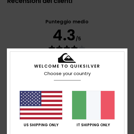
Recensioni dei clienti
Punteggio medio
4.3
/5
basato su
3 recensioni verificate
dal marzo 2026
Il 67% dei nostri clienti consiglia questo prodotto
WELCOME TO QUIKSILVER
Choose your country
Comfort
4.0
Rapporto qualità-prezzo
4.3
US SHIPPING ONLY
IT SHIPPING ONLY
Taglia
Materiale
4.7