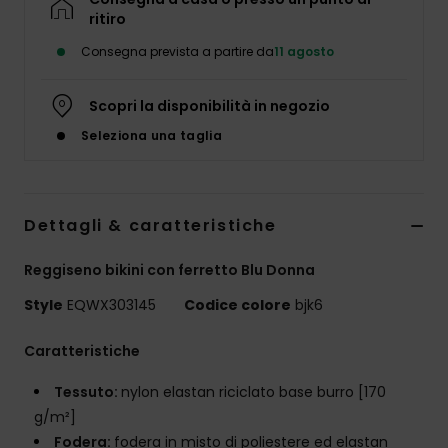
ritiro
Consegna prevista a partire da
11 agosto
Scopri la disponibilità in negozio
Seleziona una taglia
Dettagli & caratteristiche
Reggiseno bikini con ferretto Blu Donna
Style
EQWX303145
Codice colore
bjk6
Caratteristiche
Tessuto:
nylon elastan riciclato base burro [170
g/m²]
Fodera:
fodera in misto di poliestere ed elastan