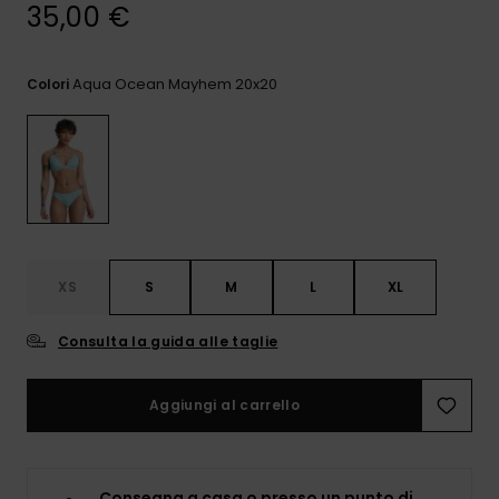
e accedi al
35,00 €
nostro
modulo di
contatto.
Aqua Ocean Mayhem 20x20
Colori
Consulta
le FAQ
XS
S
M
L
XL
Consulta la guida alle taglie
Aggiungi al carrello
Consegna a casa o presso un punto di