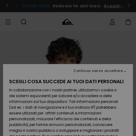
Salta
alle
ito !
YOUNG GUNS
Radicale fin dall’inizio.
Acquista Ora
informazioni
sul
prodotto
Accedi al tuo
UOMO
Abbigliamento
Abbigliamento
Shop
Surf Shop
Snow
Outlet
ordine
Uomo
Shop
Uomo
Uomo
BAMBINO
Spedizione
Accessori
Accessori
Nuovi
arrivi
Surf Shop
Outlet
Continua senza accettare
DONNA
Bambino
Snow
Bambino
Resi
Shop
SCEGLI COSA SUCCEDE AI TUOI DATI PERSONALI
Calzature
Calzature
Bambino
In collaborazione con i nostri partner, utilizziamo i cookie o
e
e
Da
SURF
Pagamento
infradito
infradito
Scoprire
Highlights
Outlet
dei sistemi equivalenti per salvare e/o accedere a delle
Donna
informazioni sul tuo dispositivo. Tali informazioni personali
SNOW
Snow
(ad es. i dati di navigazione e il tuo indirizzo IP) potrebbero
Buono regalo
Shop
essere utilizzati per: offrirti contenuti e informazioni
Surf /
Surf /
Snow
Comunità
Donna
personalizzati, misurare l’efficacia dei contenuti e della
Acqua
Acqua
OUTLET
pubblicità, per fornire annunci personalizzati, conoscere
Quiksilver
meglio il nostro pubblico o sviluppare e migliorare i prodotti
Freedom