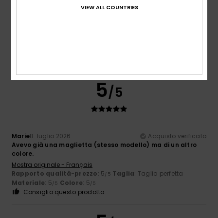
Troppo piccolo
Troppo grande
VIEW ALL COUNTRIES
Colore
4.7
5
/5
Marie
8. luglio 2026
Acquisto verificato
Avevo già una maglietta (stesso modello) ma di un altro
colore.
Mostra originale - Français
Rapporto qualità-prezzo
: 5
Taglia
: Taglia perfetta
/5
Materiale
: 5
Colore
: 5
/5
/5
Consiglio questo prodotto