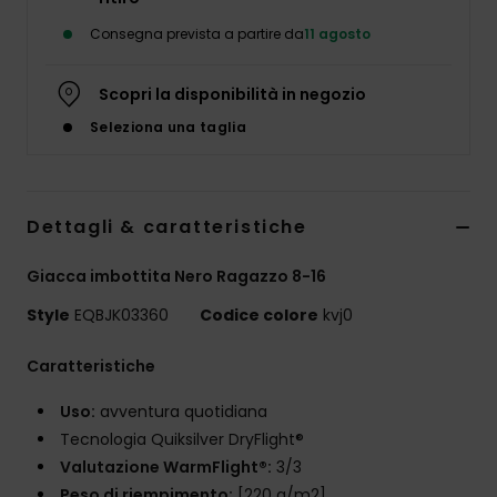
Consegna prevista a partire da
11 agosto
Scopri la disponibilità in negozio
Seleziona una taglia
Dettagli & caratteristiche
Giacca imbottita Nero Ragazzo 8-16
Style
EQBJK03360
Codice colore
kvj0
Caratteristiche
Uso:
avventura quotidiana
Tecnologia Quiksilver DryFlight®
Valutazione WarmFlight®:
3/3
Peso di riempimento:
[220 g/m2]