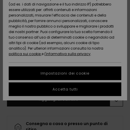
e accedi al
(ad es. i dati di navigazione e il tuo indirizzo IP) potrebbero
nostro
essere utilizzati per: offrirti contenuti e informazioni
modulo di
personalizzati, misurare l’efficacia dei contenuti e della
Black
Colori
contatto.
pubblicità, per fornire annunci personalizzati, conoscere
meglio il nostro pubblico o sviluppare e migliorare i prodotti
Consulta
dei nostri partner. Puoi configurare la tua scelta fornendo il
le FAQ
tuo consenso all’uso di determinati cookie o negandolo ad
altri tipi di cookie (ad esempio, alcuni cookie di tipo
analitico). Per ulteriori informazioni consulta la nostra
politica sui cookie
e
l'informativa sulla privacy
.
8
10
12
14
16
Impostazioni dei cookie
Consulta la guida alle taglie
Accetta tutti
Aggiungi al carrello
Consegna a casa o presso un punto di
ritiro