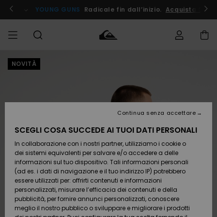
Salta
alle
ito !
YOUNG GUNS
Radicale fin dall’inizio.
Acquista Ora
informazioni
sul
prodotto
NOVITÀ
Accedi al tuo
UOMO
Abbigliamento
Abbigliamento
Shop
Surf Shop
Snow
Outlet
ordine
Uomo
Shop
Uomo
Uomo
BAMBINO
Spedizione
Accessori
Accessori
Nuovi
arrivi
Surf Shop
Outlet
Continua senza accettare
DONNA
Bambino
Snow
Bambino
Resi
Shop
SCEGLI COSA SUCCEDE AI TUOI DATI PERSONALI
Calzature
Calzature
Bambino
In collaborazione con i nostri partner, utilizziamo i cookie o
e
e
Da
SURF
Pagamento
infradito
infradito
Scoprire
Highlights
Outlet
dei sistemi equivalenti per salvare e/o accedere a delle
Donna
informazioni sul tuo dispositivo. Tali informazioni personali
SNOW
Snow
(ad es. i dati di navigazione e il tuo indirizzo IP) potrebbero
Buono regalo
Shop
essere utilizzati per: offrirti contenuti e informazioni
Surf /
Surf /
Snow
Comunità
Donna
personalizzati, misurare l’efficacia dei contenuti e della
Acqua
Acqua
OUTLET
pubblicità, per fornire annunci personalizzati, conoscere
Quiksilver
meglio il nostro pubblico o sviluppare e migliorare i prodotti
Freedom