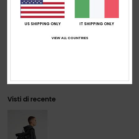
asciugamani, tasca per bottiglie, attacchi per cinghia
anteriore
Dimensioni:
51 x 28 x 26 cm
US SHIPPING ONLY
IT SHIPPING ONLY
volume:
37 l
VIEW ALL COUNTRIES
Composizione
[Tessuto principale] 100% poliestere
riciclato
Spedizioni e Resi
Visti di recente