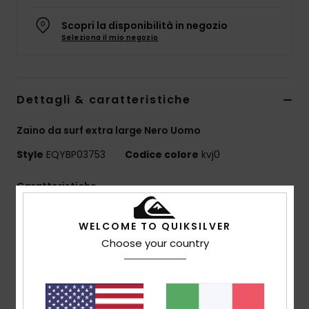
Scopri la disponibilità in negozio
Seleziona il mio negozio
Dettagli & caratteristiche
Zaino da surf extra large Nero Uomo
Style
EQYBP03753
Codice colore
kvj0
Caratteristiche
Tessuto:
poliestere riciclato 600d, micro ripstop
WELCOME TO QUIKSILVER
450d
Choose your country
Scomparti:
scomparto principale, tasca esterna per
oggetti essenziali, chiusura arrotolabile, tasca esterna
per laptop
Altro:
riporre oggetti asciutti/bagnati, riporre gli