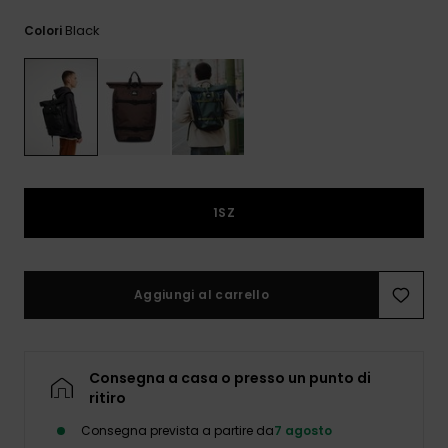
e accedi al
nostro
Black
Colori
modulo di
contatto.
Consulta
le FAQ
1SZ
Aggiungi al carrello
Consegna a casa o presso un punto di
ritiro
Consegna prevista a partire da
7 agosto