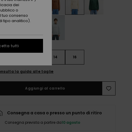
ficacia dei
pubblico o
 il tuo consenso
 tipo analitico).
etta tutti
10
12
14
16
nsulta la guida alle taglie
Aggiungi al carrello
Consegna a casa o presso un punto di ritiro
Consegna prevista a partire da
10 agosto