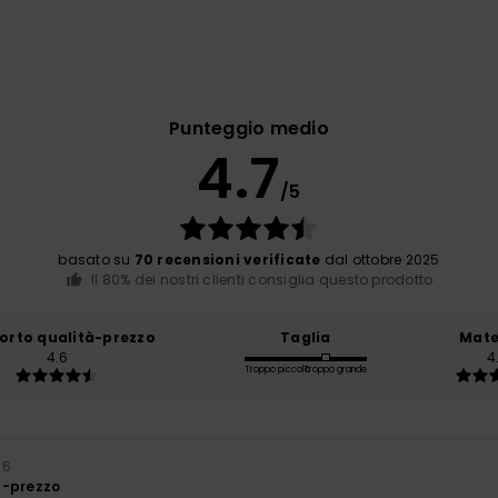
Punteggio medio
4.7
/5
basato su
70 recensioni verificate
dal ottobre 2025
Il 80% dei nostri clienti consiglia questo prodotto
orto qualità-prezzo
Taglia
Mate
4.6
4
Troppo piccolo
Troppo grande
26
à-prezzo