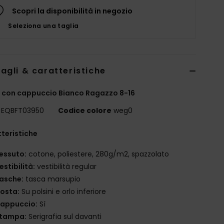
Scopri la disponibilità in negozio
Seleziona una taglia
agli & caratteristiche
 con cappuccio Bianco Ragazzo 8-16
EQBFT03950
Codice colore
weg0
teristiche
essuto:
cotone, poliestere, 280g/m2, spazzolato
estibilità:
vestibilità regular
asche:
tasca marsupio
osta:
Su polsini e orlo inferiore
appuccio:
Sì
tampa:
Serigrafia sul davanti