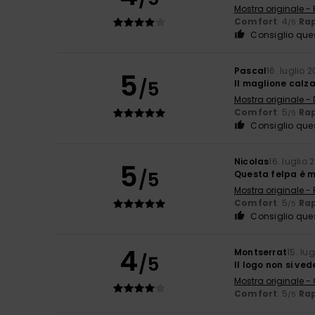
Mostra originale -
Comfort
: 4
Rap
/5
Consiglio que
Pascal
16. luglio 
5
/5
Il maglione calza
Mostra originale -
Comfort
: 5
Rap
/5
Consiglio que
Nicolas
16. luglio 
5
/5
Questa felpa è mo
Mostra originale -
Comfort
: 5
Rap
/5
Consiglio que
4
Montserrat
15. lu
/5
Il logo non si ve
Mostra originale -
Comfort
: 5
Rap
/5