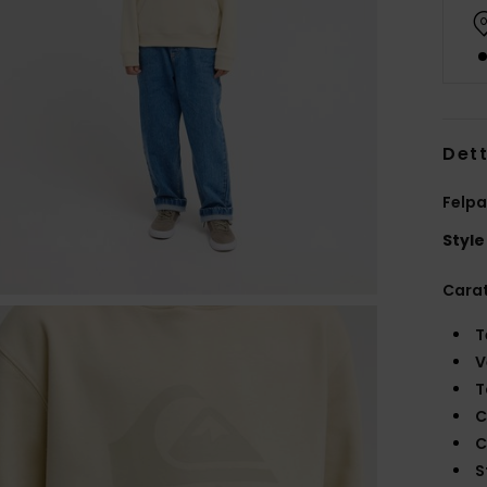
Dett
Felpa
Style
Carat
T
V
T
C
C
S