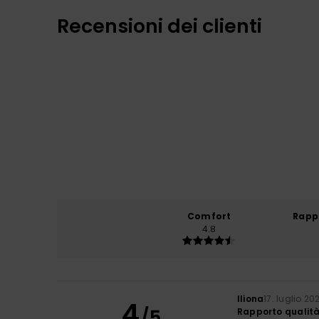
Recensioni dei clienti
Comfort
Rapp
4.8
Iliona
17. luglio 20
4
/5
Rapporto qualit