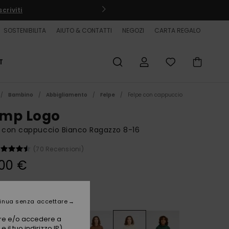
criviti
SOSTENIBILITA
AIUTO & CONTATTI
NEGOZI
CARTA REGALO
T
Bambino
Abbigliamento
Felpe
Felpe con cappuccio
mp Logo
 con cappuccio Bianco Ragazzo 8-16
(70 Recensioni)
00 €
Bone
i
inua senza accettare
vare e/o accedere a
 il tuo indirizzo IP)