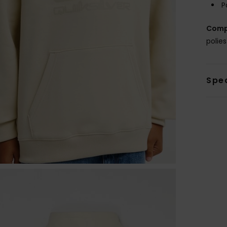
P
Comp
polie
Sped