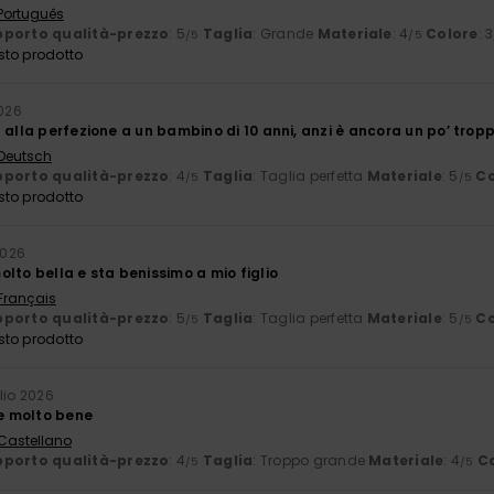
 Português
porto qualità-prezzo
: 5
Taglia
: Grande
Materiale
: 4
Colore
: 3
/5
/5
sto prodotto
2026
 alla perfezione a un bambino di 10 anni, anzi è ancora un po’ tro
 Deutsch
porto qualità-prezzo
: 4
Taglia
: Taglia perfetta
Materiale
: 5
Co
/5
/5
sto prodotto
2026
lto bella e sta benissimo a mio figlio
 Français
porto qualità-prezzo
: 5
Taglia
: Taglia perfetta
Materiale
: 5
Co
/5
/5
sto prodotto
glio 2026
de molto bene
 Castellano
porto qualità-prezzo
: 4
Taglia
: Troppo grande
Materiale
: 4
C
/5
/5