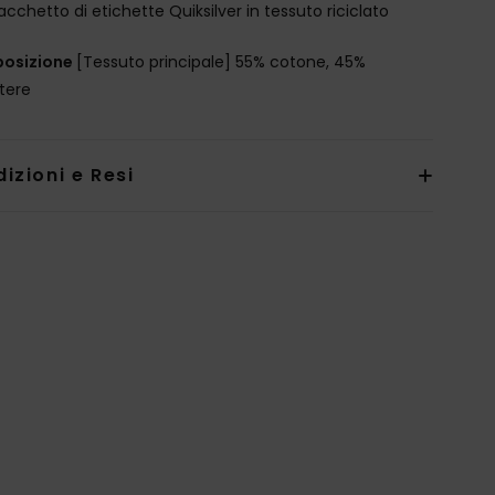
acchetto di etichette Quiksilver in tessuto riciclato
osizione
[Tessuto principale] 55% cotone, 45%
stere
izioni e Resi