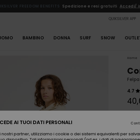
IKSILVER FREEDOM BENEFITS
Spedizione e resi gratuiti
Accedi/ is
QUIKSILVER APP
UOMO
BAMBINO
DONNA
SURF
SNOW
OUTLE
Home
Co
Felpa
4.7
40,
Color
EDE AI TUOI DATI PERSONALI
Cont
 nostri partner, utilizziamo i cookie o dei sistemi equivalenti per sal
uo dispositivo. Tali informazioni personali (ad es. i dati di navigazione e