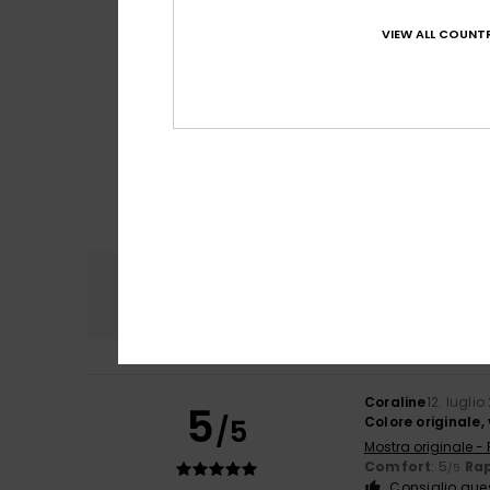
VIEW ALL COUNTR
Comfort
Rapp
4.8
Coraline
12. lugli
5
/5
Colore originale, 
Mostra originale -
Comfort
: 5
Rap
/5
Consiglio que