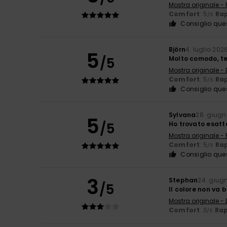
Mostra originale -
Comfort
: 5
Rap
/5
Consiglio que
Björn
4. luglio 202
5
/5
Molto comodo, te
Mostra originale -
Comfort
: 5
Rap
/5
Consiglio que
Sylvana
28. giug
5
/5
Ho trovato esat
Mostra originale -
Comfort
: 5
Rap
/5
Consiglio que
3
Stephan
24. giug
/5
Il colore non va b
Mostra originale -
Comfort
: 3
Rap
/5