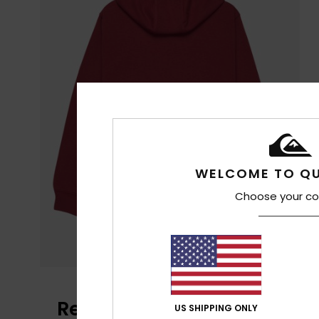
WELCOME TO QU
Choose your co
Recensioni dei clienti
US SHIPPING ONLY