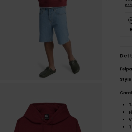
Com
Dett
Felp
Style
Carat
T
F
V
T