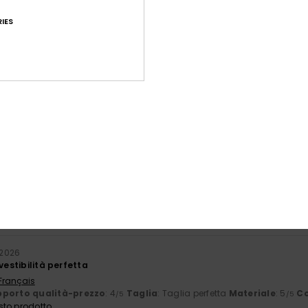
IES
Punteggio medio
4.6
/5
basato su
87 recensioni verificate
dal settembre 2025
Il 82% dei nostri clienti consiglia questo prodotto
orto qualità-prezzo
Taglia
Mate
4.4
4
Troppo piccolo
Troppo grande
o 2026
vestibilità perfetta
 Français
porto qualità-prezzo
: 4
Taglia
: Taglia perfetta
Materiale
: 5
Co
/5
/5
sto prodotto