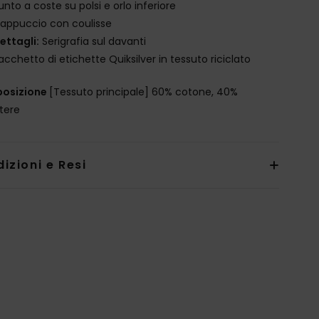
unto a coste su polsi e orlo inferiore
appuccio con coulisse
ettagli:
Serigrafia sul davanti
acchetto di etichette Quiksilver in tessuto riciclato
osizione
[Tessuto principale] 60% cotone, 40%
stere
izioni e Resi