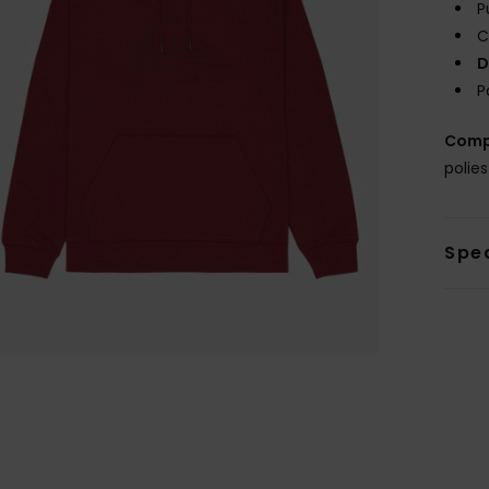
P
C
D
P
Comp
polie
Sped