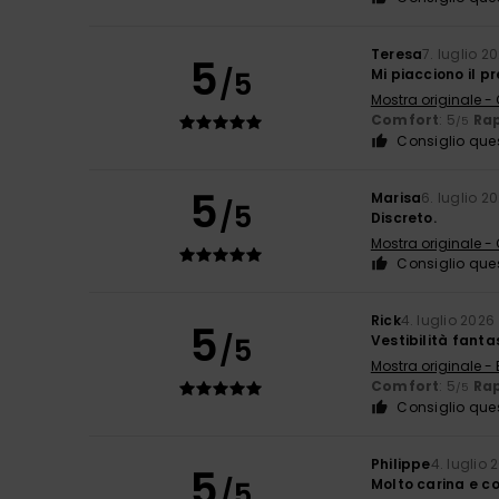
Teresa
7. luglio 2
5
/5
Mi piacciono il p
Mostra originale -
Comfort
: 5
Rap
/5
Consiglio que
5
Marisa
6. luglio 2
/5
Discreto.
Mostra originale -
Consiglio que
Rick
4. luglio 2026
5
/5
Vestibilità fanta
Mostra originale - 
Comfort
: 5
Rap
/5
Consiglio que
Philippe
4. luglio 
5
/5
Molto carina e co