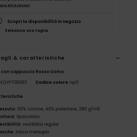
pra altre opzioni
Scopri la disponibilità in negozio
Seleziona una taglia
agli & caratteristiche
a con cappuccio Rosso Uomo
EQYFT05053
Codice colore
rqz0
teristiche
essuto:
60% cotone, 40% poliestere, 280 g/m5
initura:
Spazzolato
estibilità:
vestibilità regular
asche:
tasca marsupio