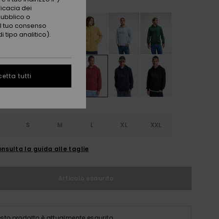
ficacia dei
pubblico o
 il tuo consenso
 tipo analitico).
etta tutti
S
S
M
L
XL
XXL
nsulta la guida alle taglie
Articolo esaurito
sto prodotto è attualmente esaurito.