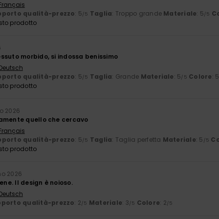
 Français
porto qualità-prezzo
: 5
Taglia
: Troppo grande
Materiale
: 5
C
/5
/5
sto prodotto
6
ssuto morbido, si indossa benissimo
 Deutsch
porto qualità-prezzo
: 5
Taglia
: Grande
Materiale
: 5
Colore
: 
/5
/5
sto prodotto
no 2026
tamente quello che cercavo
 Français
porto qualità-prezzo
: 5
Taglia
: Taglia perfetta
Materiale
: 5
Co
/5
/5
sto prodotto
no 2026
ene. Il design è noioso.
 Deutsch
porto qualità-prezzo
: 2
Materiale
: 3
Colore
: 2
/5
/5
/5