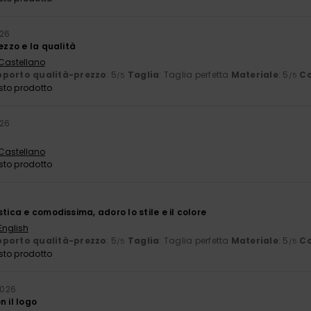
026
rezzo e la qualità
 Castellano
porto qualità-prezzo
: 5
Taglia
: Taglia perfetta
Materiale
: 5
Co
/5
/5
sto prodotto
026
 Castellano
sto prodotto
stica e comodissima, adoro lo stile e il colore
English
porto qualità-prezzo
: 5
Taglia
: Taglia perfetta
Materiale
: 5
Co
/5
/5
sto prodotto
2026
n il logo