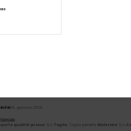
IES
Punteggio medio
4.8
/5
basato su
32 recensioni verificate
dal ottobre 2025
Il 88% dei nostri clienti consiglia questo prodotto
orto qualità-prezzo
Taglia
Mate
4.6
4
Troppo piccolo
Troppo grande
érifié
26. gennaio 2026
 Français
porto qualità-prezzo
: 5
Taglia
: Taglia perfetta
Materiale
: 5
Co
/5
/5