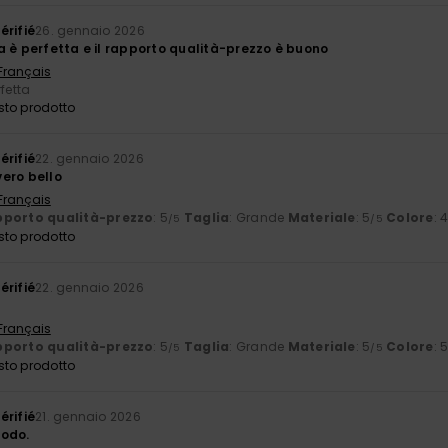
érifié
26. gennaio 2026
a è perfetta e il rapporto qualità-prezzo è buono
 Français
rfetta
sto prodotto
érifié
22. gennaio 2026
ero bello
 Français
porto qualità-prezzo
: 5
Taglia
: Grande
Materiale
: 5
Colore
: 
/5
/5
sto prodotto
érifié
22. gennaio 2026
 Français
porto qualità-prezzo
: 5
Taglia
: Grande
Materiale
: 5
Colore
: 
/5
/5
sto prodotto
érifié
21. gennaio 2026
modo.