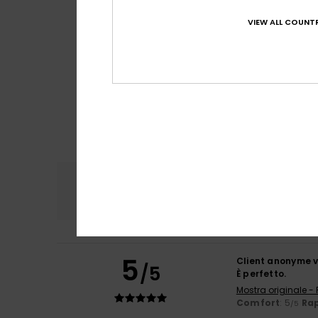
VIEW ALL COUNTR
Comfort
Rapp
5.0
5
Client anonyme v
/5
È perfetto.
Mostra originale -
Comfort
: 5
Rap
/5