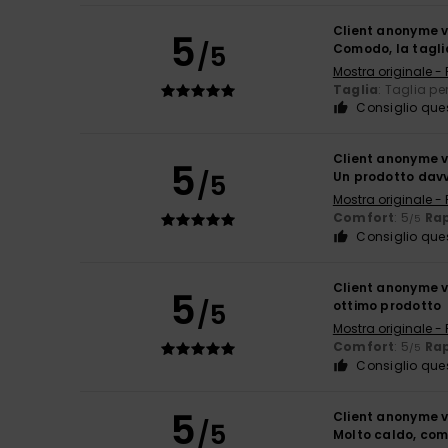
Client anonyme v
5
/5
Comodo, la tagli
Mostra originale -
Taglia
: Taglia pe
Consiglio que
Client anonyme v
5
/5
Un prodotto davv
Mostra originale -
Comfort
: 5
Rap
/5
Consiglio que
Client anonyme v
5
/5
ottimo prodotto
Mostra originale -
Comfort
: 5
Rap
/5
Consiglio que
5
Client anonyme v
/5
Molto caldo, co