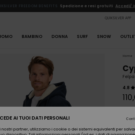
IKSILVER FREEDOM BENEFITS
Spedizione e resi gratuiti
Accedi/ is
QUIKSILVER APP
UOMO
BAMBINO
DONNA
SURF
SNOW
OUTLE
Home
Cy
Felpa
4.8
110
Color
EDE AI TUOI DATI PERSONALI
Cont
 nostri partner, utilizziamo i cookie o dei sistemi equivalenti per sal
uo dispositivo. Tali informazioni personali (ad es. i dati di navigazione e