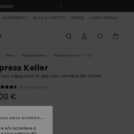
criviti
SOSTENIBILITA
AIUTO & CONTATTI
NEGOZI
CARTA REGALO
T
Uomo
Abbigliamento
Felpe & Pullover
Zip
press Keller
 con cappuccio in pile con cerniera Blu Uomo
(32 Recensioni)
,00 €
Dark Navy Heather
i
inua senza accettare
vare e/o accedere a
 il tuo indirizzo IP)