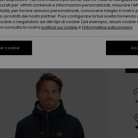
zzati per: offrirti contenuti e informazioni personalizzati, misurare l’ef
licità, per fornire annunci personalizzati, conoscere meglio il nostro 
 i prodotti dei nostri partner. Puoi configurare la tua scelta fornendo
cookie o negandolo ad altri tipi di cookie (ad esempio, alcuni cookie di
oni consulta la nostra
politica sui cookie
e
l'informativa sulla privacy
.
X
Co
ei cookie
Acc