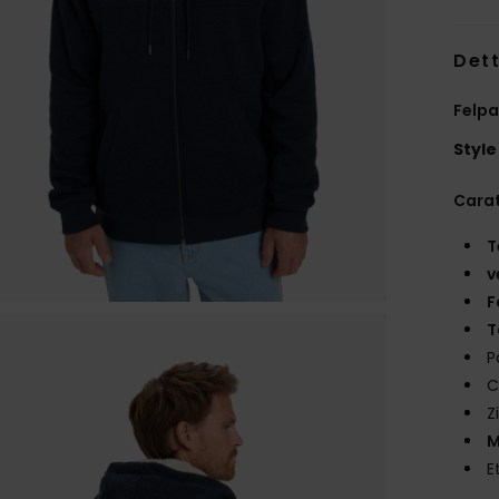
Dett
Felpa
Style
Carat
T
v
F
T
P
C
Z
M
E