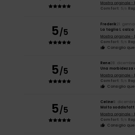
Mostra originale -
Comfort
: 5
Rap
/5
Frederik
21. genna
5
/5
La taglia L calza
Mostra originale -
Comfort
: 5
Rap
/5
Consiglio que
Rene
28. dicembr
5
/5
Una morbidezza c
Mostra originale -
Comfort
: 5
Rap
/5
Consiglio que
Celine
9. dicembr
5
/5
Molto soddisfatt
Mostra originale -
Comfort
: 5
Rap
/5
Consiglio que