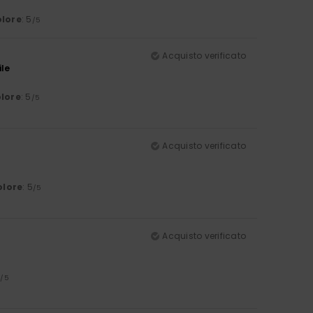
lore
: 5
/5
Acquisto verificato
ile
lore
: 5
/5
Acquisto verificato
olore
: 5
/5
Acquisto verificato
5
/5