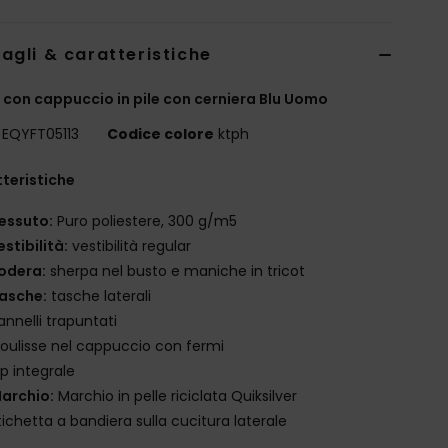
agli & caratteristiche
 con cappuccio in pile con cerniera Blu Uomo
EQYFT05113
Codice colore
ktph
teristiche
essuto:
Puro poliestere, 300 g/m5
estibilità:
vestibilità regular
odera:
sherpa nel busto e maniche in tricot
asche:
tasche laterali
annelli trapuntati
oulisse nel cappuccio con fermi
ip integrale
archio:
Marchio in pelle riciclata Quiksilver
tichetta a bandiera sulla cucitura laterale