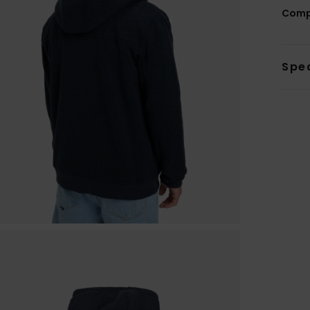
Comp
Sped