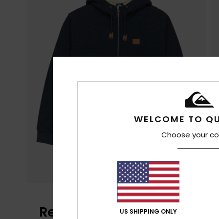
WELCOME TO QU
Choose your co
Recensioni dei clienti
US SHIPPING ONLY