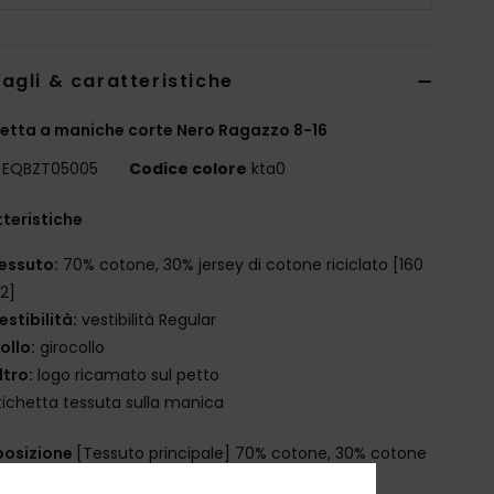
agli & caratteristiche
etta a maniche corte Nero Ragazzo 8-16
EQBZT05005
Codice colore
kta0
teristiche
essuto:
70% cotone, 30% jersey di cotone riciclato [160
2]
estibilità:
vestibilità Regular
ollo:
girocollo
ltro:
logo ricamato sul petto
tichetta tessuta sulla manica
osizione
[Tessuto principale] 70% cotone, 30% cotone
ato