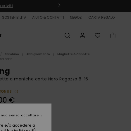
criviti
SOSTENIBILITA
AIUTO & CONTATTI
NEGOZI
CARTA REGALO
T
Bambino
Abbigliamento
Magliette & Canotte
ca corta
ng
etta a maniche corte Nero Ragazzo 8-16
BONUS
00 €
inua senza accettare
Tarmac
i
vare e/o accedere a
 il tuo indirizzo IP)