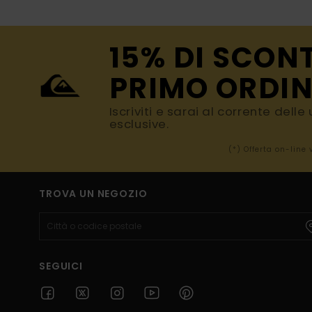
15% DI SCON
PRIMO ORDIN
Iscriviti e sarai al corrente dell
esclusive.
(*) Offerta on-line
TROVA UN NEGOZIO
SEGUICI