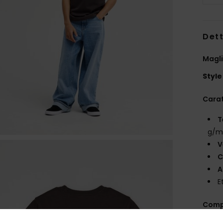
Dett
Magli
Style
Carat
T
g/m
V
C
A
E
Comp
ricicl