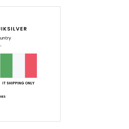
Sped
IKSILVER
untry
IT SHIPPING ONLY
IES