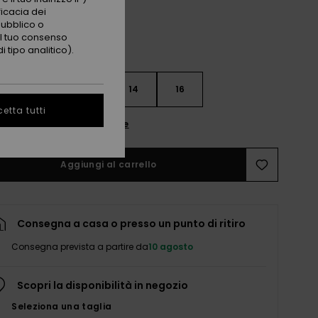
ficacia dei
pubblico o
 il tuo consenso
 tipo analitico).
10
12
14
16
etta tutti
nsulta la guida alle taglie
Aggiungi al carrello
Consegna a casa o presso un punto di ritiro
Consegna prevista a partire da
10 agosto
Scopri la disponibilità in negozio
Seleziona una taglia