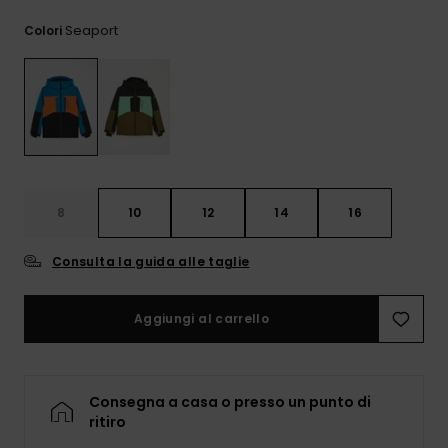
e accedi al
nostro
Seaport
Colori
modulo di
contatto.
Consulta
le FAQ
8
10
12
14
16
Consulta la guida alle taglie
Aggiungi al carrello
Consegna a casa o presso un punto di
ritiro