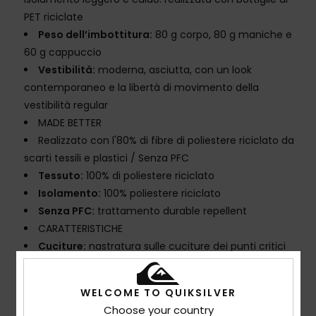
PET riciclate
Peso dell’imbottitura:
80 g corpo, 80 g maniche e
60 g cappuccio
Vestibilità:
moderna, asciutta, con un look
contemporaneo e la libertà di movimento della
vestibilità regular
MADE BETTER
Realizzato con l'80% di fibre di poliestere riciclato da
scarti tessili e plastici / Senza PFC
Tessuto:
100% di poliestere riciclato
Isolamento:
100% poliestere riciclato
Senza PFC:
trattamento durable repellent
CARATTERISTICHE
Cuciture:
nastratura sulle cuciture dei punti critici
Fodera:
leggero taffeta con tricot spazzolato caldo
e traspirante
WELCOME TO QUIKSILVER
Cappuccio:
cappuccio fisso compatibile con il
Choose your country