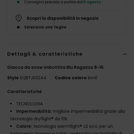
Consegna prevista a partire da
10 agosto
Scopri la disponibilità in negozio
Seleziona una taglia
Dettagli & caratteristiche
Giacca da snow imbottita Blu Ragazzo 8-16
Style
EQBTJ03244
Codice colore
brn0
Caratteristiche
TECNOLOGIA
Impermeabilità:
migliore impermeabilità grazie alla
tecnologia dryflight® da 10k
Calore:
tecnologia warmflight® x2 eco, per un
isolamento leggero e caldo. realizzata con bottiglie di