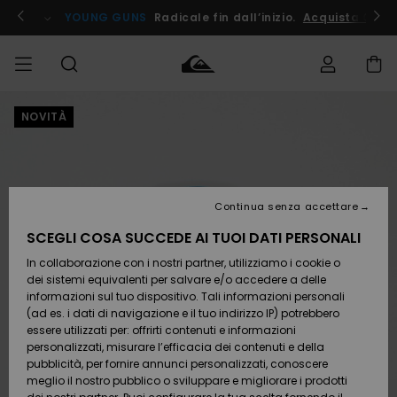
Salta
alle
ito !
YOUNG GUNS
Radicale fin dall’inizio.
Acquista Ora
informazioni
sul
prodotto
NOVITÀ
Accedi al tuo
UOMO
Abbigliamento
Abbigliamento
Shop
Surf Shop
Snow
Outlet
ordine
Uomo
Shop
Uomo
Uomo
BAMBINO
Spedizione
Accessori
Accessori
Nuovi
arrivi
Surf Shop
Outlet
Continua senza accettare
DONNA
Bambino
Snow
Bambino
Resi
Shop
SCEGLI COSA SUCCEDE AI TUOI DATI PERSONALI
Calzature
Calzature
Bambino
In collaborazione con i nostri partner, utilizziamo i cookie o
e
e
Da
SURF
Pagamento
infradito
infradito
Scoprire
Highlights
Outlet
dei sistemi equivalenti per salvare e/o accedere a delle
Donna
informazioni sul tuo dispositivo. Tali informazioni personali
SNOW
Snow
(ad es. i dati di navigazione e il tuo indirizzo IP) potrebbero
Buono regalo
Shop
essere utilizzati per: offrirti contenuti e informazioni
Surf /
Surf /
Snow
Comunità
Donna
personalizzati, misurare l’efficacia dei contenuti e della
Acqua
Acqua
OUTLET
pubblicità, per fornire annunci personalizzati, conoscere
Quiksilver
meglio il nostro pubblico o sviluppare e migliorare i prodotti
Freedom