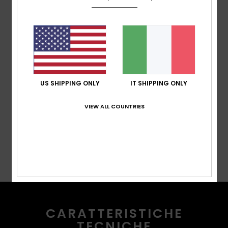
casco
Ghetta antineve:
ghetta antineve
Tasche:
tasca sulla manica per lo skipass, tasca sul
petto, 2 tasche scaldamani, tasca interna per
dispositivi multimediali, ampia tasca interna in rete
Ventilazione:
Polsini:
ghette polsi elasticizzate integrate
US SHIPPING ONLY
IT SHIPPING ONLY
Composizione
[Tessuto principale] 100% poliestere
VIEW ALL COUNTRIES
riciclato
Spedizioni e Resi
CARATTERISTICHE
TECNICHE