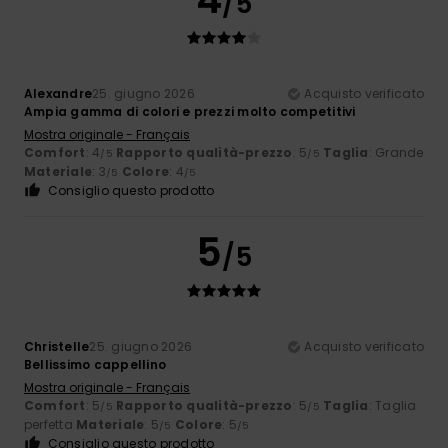
/5
Alexandre
25. giugno 2026
Acquisto verificato
Ampia gamma di colori e prezzi molto competitivi
Mostra originale - Français
Comfort
: 4
Rapporto qualità-prezzo
: 5
Taglia
: Grande
/5
/5
Materiale
: 3
Colore
: 4
/5
/5
Consiglio questo prodotto
5
/5
Christelle
25. giugno 2026
Acquisto verificato
Bellissimo cappellino
Mostra originale - Français
Comfort
: 5
Rapporto qualità-prezzo
: 5
Taglia
: Taglia
/5
/5
perfetta
Materiale
: 5
Colore
: 5
/5
/5
Consiglio questo prodotto