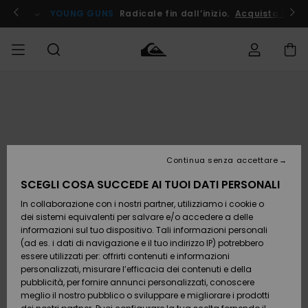
Salta
alle
ito !
YOUNG GUNS
Radicale fin dall’inizio.
Acquista Ora
informazioni
sul
prodotto
Accedi al tuo
UOMO
Abbigliamento
Abbigliamento
Shop
Surf Shop
Snow
Outlet
ordine
Uomo
Shop
Uomo
Uomo
BAMBINO
Spedizione
Accessori
Accessori
Nuovi
arrivi
Surf Shop
Outlet
Continua senza accettare
DONNA
Bambino
Snow
Bambino
Resi
Shop
SCEGLI COSA SUCCEDE AI TUOI DATI PERSONALI
Calzature
Calzature
Bambino
In collaborazione con i nostri partner, utilizziamo i cookie o
e
e
Da
SURF
Pagamento
infradito
infradito
Scoprire
Highlights
Outlet
dei sistemi equivalenti per salvare e/o accedere a delle
Donna
informazioni sul tuo dispositivo. Tali informazioni personali
SNOW
Snow
(ad es. i dati di navigazione e il tuo indirizzo IP) potrebbero
Buono regalo
Shop
essere utilizzati per: offrirti contenuti e informazioni
Surf /
Surf /
Snow
Comunità
Donna
personalizzati, misurare l’efficacia dei contenuti e della
Acqua
Acqua
OUTLET
pubblicità, per fornire annunci personalizzati, conoscere
Quiksilver
meglio il nostro pubblico o sviluppare e migliorare i prodotti
Freedom