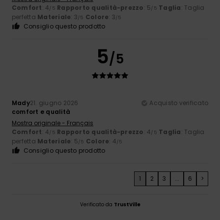
Comfort
: 4
Rapporto qualità-prezzo
: 5
Taglia
: Taglia
/5
/5
perfetta
Materiale
: 3
Colore
: 3
/5
/5
Consiglio questo prodotto
5
/5
Mady
21. giugno 2026
Acquisto verificato
comfort e qualità
Mostra originale - Français
Comfort
: 4
Rapporto qualità-prezzo
: 4
Taglia
: Taglia
/5
/5
perfetta
Materiale
: 5
Colore
: 4
/5
/5
Consiglio questo prodotto
1
2
3
...
6
>
Verificato da
TrustVille