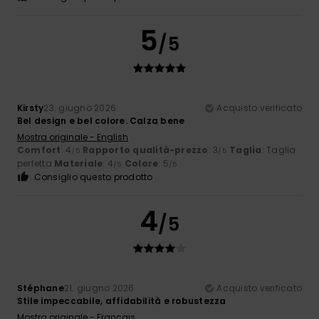
5
/5
Kirsty
23. giugno 2026
Acquisto verificato
Bel design e bel colore. Calza bene
Mostra originale - English
Comfort
: 4
Rapporto qualità-prezzo
: 3
Taglia
: Taglia
/5
/5
perfetta
Materiale
: 4
Colore
: 5
/5
/5
Consiglio questo prodotto
4
/5
Stéphane
21. giugno 2026
Acquisto verificato
Stile impeccabile, affidabilità e robustezza
Mostra originale - Français