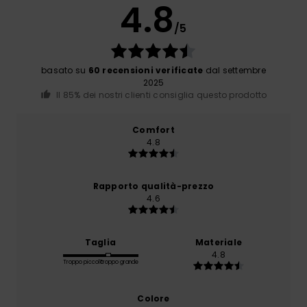
4.8
/5
basato su
60 recensioni verificate
dal settembre
2025
Il 85% dei nostri clienti consiglia questo prodotto
Comfort
4.8
Rapporto qualità-prezzo
4.6
Taglia
Materiale
4.8
Troppo piccolo
Troppo grande
Colore