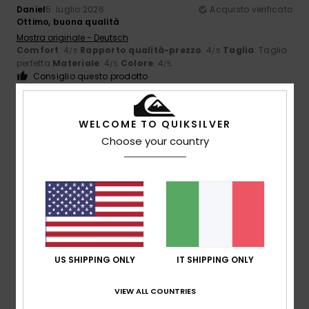
Daniel
5. luglio 2026
Acquisto verificato
Ottimo, buona qualità
Mostra originale - Deutsch
Comfort
: 4
Rapporto qualità-prezzo
: 4
Taglia
: Taglia
/5
/5
perfetta
Materiale
: 4
Colore
: 4
/5
/5
Consiglio questo prodotto
5
/5
WELCOME TO QUIKSILVER
Choose your country
Olaf
3. luglio 2026
Acquisto verificato
Sembra fantastico.
Mostra originale - Português
Comfort
: 5
Rapporto qualità-prezzo
: 4
Taglia
: Taglia
/5
/5
perfetta
Materiale
: 5
Colore
: 5
/5
/5
US SHIPPING ONLY
IT SHIPPING ONLY
5
/5
VIEW ALL COUNTRIES