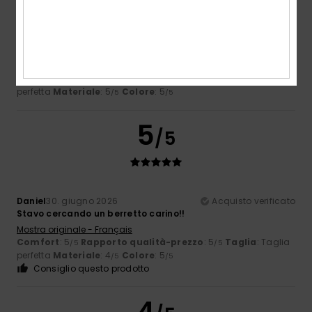
Olaf
3. luglio 2026
Acquisto verificato
Che bel colore!
Mostra originale - Português
Comfort
: 5
Rapporto qualità-prezzo
: 4
Taglia
: Taglia
/5
/5
perfetta
Materiale
: 5
Colore
: 5
/5
/5
5
/5
Daniel
30. giugno 2026
Acquisto verificato
Stavo cercando un berretto carino!!
Mostra originale - Français
Comfort
: 5
Rapporto qualità-prezzo
: 5
Taglia
: Taglia
/5
/5
perfetta
Materiale
: 4
Colore
: 5
/5
/5
Consiglio questo prodotto
4