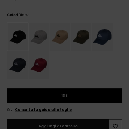
e accedi al
nostro
modulo di
Black
Colori
contatto.
Consulta
le FAQ
1SZ
Consulta la guida alle taglie
Aggiungi al carrello