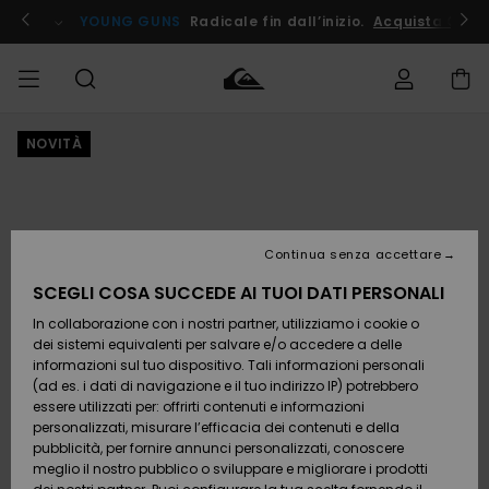
Salta
alle
ito !
YOUNG GUNS
Radicale fin dall’inizio.
Acquista Ora
informazioni
sul
prodotto
NOVITÀ
Accedi al tuo
UOMO
Abbigliamento
Abbigliamento
Shop
Surf Shop
Snow
Outlet
ordine
Uomo
Shop
Uomo
Uomo
BAMBINO
Spedizione
Accessori
Accessori
Nuovi
arrivi
Surf Shop
Outlet
Continua senza accettare
DONNA
Bambino
Snow
Bambino
Resi
Shop
SCEGLI COSA SUCCEDE AI TUOI DATI PERSONALI
Calzature
Calzature
Bambino
In collaborazione con i nostri partner, utilizziamo i cookie o
e
e
Da
SURF
Pagamento
infradito
infradito
Scoprire
Highlights
Outlet
dei sistemi equivalenti per salvare e/o accedere a delle
Donna
informazioni sul tuo dispositivo. Tali informazioni personali
SNOW
Snow
(ad es. i dati di navigazione e il tuo indirizzo IP) potrebbero
Buono regalo
Shop
essere utilizzati per: offrirti contenuti e informazioni
Surf /
Surf /
Snow
Comunità
Donna
personalizzati, misurare l’efficacia dei contenuti e della
Acqua
Acqua
OUTLET
pubblicità, per fornire annunci personalizzati, conoscere
Quiksilver
meglio il nostro pubblico o sviluppare e migliorare i prodotti
Freedom