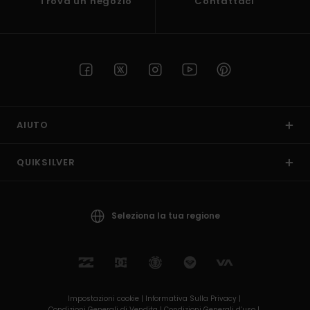
Trova un negozio
Contattaci
AIUTO
QUIKSILVER
Seleziona la tua regione
Impostazioni cookie |
Informativa Sulla Privacy |
Condizioni Generali di Vendita |
Condizioni Generali d’uso |