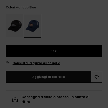
e accedi al
nostro
Monaco Blue
Colori
modulo di
contatto.
Consulta
le FAQ
1SZ
Consulta la guida alle taglie
Aggiungi al carrello
Consegna a casa o presso un punto di
ritiro