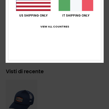
Etichetta ad alta definizione sulla chiusura
posteriore
Snapback in plastica
US SHIPPING ONLY
IT SHIPPING ONLY
Composizione
[Tessuto principale] 57% poliestere, 43%
VIEW ALL COUNTRIES
cotone
Spedizioni e Resi
Visti di recente