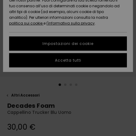
dei nostri partner. Puoi configurare la tua scelta fornendo il
Da
tuo consenso all’uso di determinati cookie o negandolo ad
Snow
Neve
AIUTO &
Scoprire
Protezione
altri tipi di cookie (ad esempio, alcuni cookie di tipo
CONTATTI
dei dati
analitico). Per ulteriori informazioni consulta la nostra
politica sui cookie
e
l'informativa sulla privacy
.
Nuovi
Nuovi
Comunità
SOSTENIBILITA
Guida alle
arrivi
arrivi
taglie
Impostazioni dei cookie
NEGOZI
Da
Da
Avvia una
Accetta tutti
Scoprire
Scoprire
QUIKSILVER
conversazione
APP
per ottenere
la risposta
più rapida
WISHLIST
alla tua
domanda.
Altri Accessori
Avvia una
Decades Foam
conversazione
Cappellino Trucker Blu Uomo
Trova le
risposte alle
30,00 €
domande
più frequenti