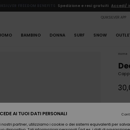
IKSILVER FREEDOM BENEFITS
Spedizione e resi gratuiti
Accedi/ is
QUIKSILVER APP
UOMO
BAMBINO
DONNA
SURF
SNOW
OUTLE
Home
De
Cappe
30,
Color
EDE AI TUOI DATI PERSONALI
Cont
 nostri partner, utilizziamo i cookie o dei sistemi equivalenti per sal
uo dispositivo. Tali informazioni personali (ad es. i dati di navigazione e