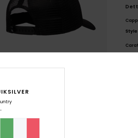
Dett
Cappe
Style
Carat
V
pann
T
post
A
IKSILVER
E
untry
S
Comp
coto