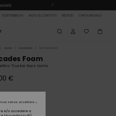
criviti
SOSTENIBILITA
AIUTO & CONTATTI
NEGOZI
CARTA REGALO
T
Uomo
Accessori
Altri Accessori
cades Foam
llino Trucker Nero Uomo
00 €
Black
i
inua senza accettare
vare e/o accedere a
 il tuo indirizzo IP)