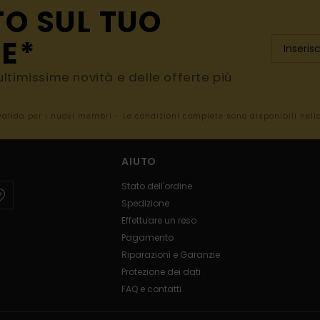
TO SUL TUO
E*
e ultimissime novità e delle offerte più
 valida per i nuovi membri - Le condizioni complete sono disponibili nel
AIUTO
Stato dell'ordine
Spedizione
Effettuare un reso
Pagamento
Riparazioni e Garanzie
Protezione dei dati
FAQ e contatti