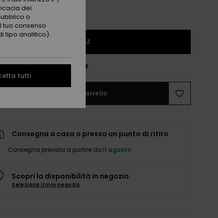
ficacia dei
pubblico o
 il tuo consenso
 tipo analitico).
1SZ
nsulta la guida alle taglie
etta tutti
Aggiungi al carrello
Consegna a casa o presso un punto di ritiro
Consegna prevista a partire da
11 agosto
Scopri la disponibilità in negozio
Seleziona il mio negozio