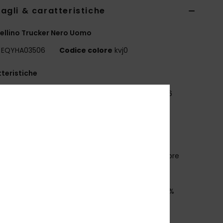
agli & caratteristiche
llino Trucker Nero Uomo
EQYHA03506
Codice colore
kvj0
teristiche
estibilità:
cappello da camionista strutturato a 6
elli con visiera curva
essuto:
pannelli anteriori in twill lavato, pannelli
eriori in rete, 57% poliestere, 43% cotone
ltro:
toppa in rilievo finto al centro davanti
tichetta ad alta definizione sulla chiusura posteriore
napback in plastica
osizione
[Tessuto principale] 57% poliestere, 43%
ne