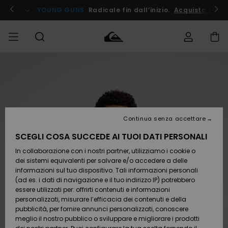
Salta
alle
ito !
YOUNG GUNS
Radicale fin dall’inizio.
Acquista Ora
informazioni
sul
prodotto
Accedi al tuo
UOMO
Abbigliamento
Abbigliamento
Shop
Surf Shop
Snow
Outlet
ordine
Uomo
Shop
Uomo
Uomo
BAMBINO
Spedizione
Accessori
Accessori
Nuovi
arrivi
Surf Shop
Outlet
Continua senza accettare
DONNA
Bambino
Snow
Bambino
Resi
Shop
SCEGLI COSA SUCCEDE AI TUOI DATI PERSONALI
Calzature
Calzature
Bambino
In collaborazione con i nostri partner, utilizziamo i cookie o
e
e
Da
SURF
Pagamento
infradito
infradito
Scoprire
Highlights
Outlet
dei sistemi equivalenti per salvare e/o accedere a delle
Donna
informazioni sul tuo dispositivo. Tali informazioni personali
SNOW
Snow
(ad es. i dati di navigazione e il tuo indirizzo IP) potrebbero
Buono regalo
Shop
essere utilizzati per: offrirti contenuti e informazioni
Surf /
Surf /
Snow
Comunità
Donna
personalizzati, misurare l’efficacia dei contenuti e della
Acqua
Acqua
OUTLET
pubblicità, per fornire annunci personalizzati, conoscere
Quiksilver
meglio il nostro pubblico o sviluppare e migliorare i prodotti
Freedom