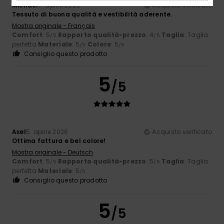
Michael
7. aprile 2026
Acquisto verificato
Tessuto di buona qualità e vestibilità aderente.
Mostra originale - Français
Comfort
: 5
Rapporto qualità-prezzo
: 4
Taglia
: Taglia
/5
/5
perfetta
Materiale
: 5
Colore
: 5
/5
/5
Consiglio questo prodotto
5
/5
Axel
5. aprile 2026
Acquisto verificato
Ottima fattura e bel colore!
Mostra originale - Deutsch
Comfort
: 5
Rapporto qualità-prezzo
: 5
Taglia
: Taglia
/5
/5
perfetta
Materiale
: 5
/5
Consiglio questo prodotto
5
/5