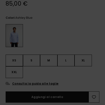
e accedi al
85,00 €
nostro
modulo di
contatto.
Ashley Blue
Colori
Consulta
le FAQ
XS
S
M
L
XL
XXL
Consulta la guida alle taglie
Aggiungi al carrello