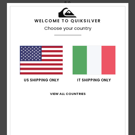
5.0
WELCOME TO QUIKSILVER
Rapporto qualità-prezzo
4.3
Choose your country
Taglia
Materiale
5.0
Troppo piccolo
Troppo grande
Colore
5.0
US SHIPPING ONLY
IT SHIPPING ONLY
VIEW ALL COUNTRIES
5
/5